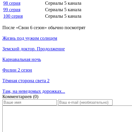
98 серия
Сериалы 5 канала
99 серия
Сериалы 5 канала
100 серия
Сериалы 5 канала
По­сле «Свои 6 сезон» обыч­но по­смот­рят
Жизнь под чужим солнцем
Земский доктор. Продолжение
Карнавальная ночь
Филин 2 сезон
Тёмная сторона света 2
Там, на неведомых дорожках...
Ком­мен­та­ри­ев (0)