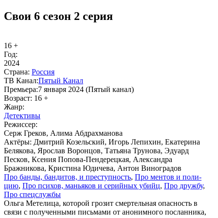
Свои 6 сезон 2 серия
16 +
Год:
2024
Стра­на:
Рос­сия
ТВ Ка­нал:
Пя­тый Ка­нал
Пре­мье­ра:
7 января 2024 (Пятый канал)
Воз­раст:
16 +
Жанр:
Де­тек­ти­вы
Ре­жис­сер:
Серж Греков, Алима Абдрахманова
Ак­тё­ры:
Дмитрий Козельский, Игорь Лепихин, Екатерина
Белякова, Ярослав Воронцов, Татьяна Трунова, Эдуард
Песков, Ксения Попова-Пендерецкая, Александра
Бражникова, Кристина Юдичева, Антон Виноградов
Про бан­ды, бан­ди­тов, и пре­ступ­ность
,
Про мен­тов и по­ли­
цию
,
Про пси­хов, мань­я­ков и се­рий­ных убийц
,
Про друж­бу
,
Про спец­служ­бы
Ольга Метелица, которой грозит смертельная опасность в
связи с полученными письмами от анонимного посланника,