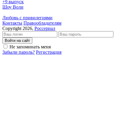
+9 выпуск
Шоу Воли
Любовь с привилегиями
Кон­так­ты
Пра­во­об­ла­да­те­лям
Copyright 2026,
Россериал
Войти на сайт
Не запоминать меня
Забыли пароль?
Регистрация