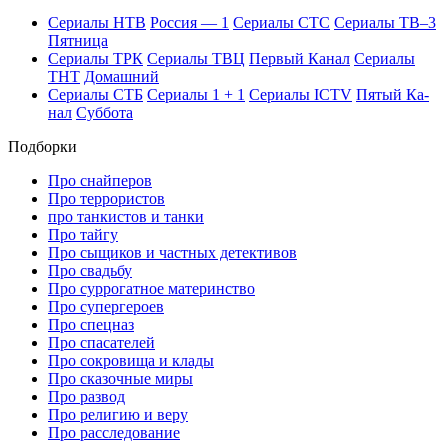
Се­риа­лы НТВ
Рос­сия — 1
Се­риа­лы СТС
Се­риа­лы ТВ–3
Пят­ни­ца
Се­риа­лы ТРК
Се­риа­лы ТВЦ
Пер­вый Ка­нал
Се­риа­лы
ТНТ
До­маш­ний
Се­риа­лы СТБ
Се­риа­лы 1 + 1
Се­риа­лы ICTV
Пя­тый Ка­
нал
Суб­бо­та
Подборки
Про снайперов
Про террористов
про танкистов и танки
Про тайгу
Про сыщиков и частных детективов
Про свадьбу
Про суррогатное материнство
Про супергероев
Про спецназ
Про спасателей
Про сокровища и клады
Про сказочные миры
Про развод
Про религию и веру
Про расследование