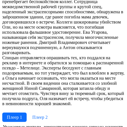
пренебрегает беспокойством коллег. Сотрудница
межведомственной рабочей группы и крутой спец,
наделенный экстрасенсорными способностями, обнаружена в
заброшенном здании, где ранее погибла мама девочек,
договорившихся о встрече. Коллеги шокированы убийством
Оли, но на месте осмотра выясняется, что погибшая
использовала фальшивое удостоверение. Ева Угарова,
называющая себя экстрасенсом, получила многочисленные
ножевые ранения. Дмитрий Владимирович отчитывает
вернувшуюся подчиненную, а Антон отказывается
разговаривать.
Спицын отправляется опрашивать тех, кто поддался на
рекламу в интернете и обратился за помощью к распиаренной
псевдо – Метелице. Эксперты беседуют с главным
подозреваемым, но тот утверждает, что был влюблен в жертву,
а Ольга начинает осознавать, что могла оказаться на месте
несчастной. В своем видении она сталкивается со злобной
женщиной Ниной Самариной, которая затаила обиду и
мечтает отомстить. Чувствуя вину за тюремный срок, который
получила подруга, Оля назначает ей встречу, чтобы убедиться
в невиновности хорошей знакомой.
Плеер 1
Плеер 2
Ува­жае­мые зри­те­ли, де­мон­ст­ра­ция дан­но­го се­риа­ла осу­ще­ст­в­