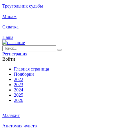
Треугольник судьбы
Мираж
Схватка
Паша
Ре­ги­ст­ра­ция
Вой­ти
Глав­ная стра­ни­ца
Подборки
2022
2023
2024
2025
2026
Малахит
Анатомия чувств