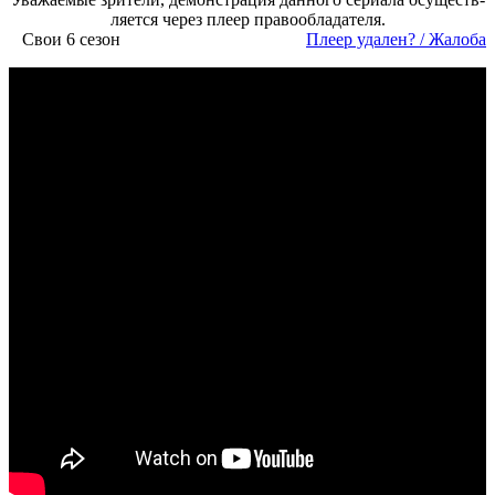
ля­ет­ся че­рез пле­ер пра­во­об­ла­да­те­ля.
Свои 6 сезон
Пле­ер уда­лен? / Жа­ло­ба