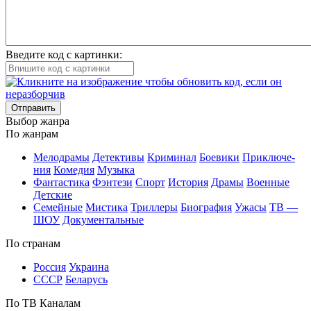
Введите код с картинки:
Отправить
Вы­бор жан­ра
По жан­рам
Ме­ло­дра­мы
Де­тек­ти­вы
Кри­ми­нал
Бое­ви­ки
При­клю­че­
ния
Ко­ме­дия
Му­зы­ка
Фан­та­сти­ка
Фэн­те­зи
Спорт
Ис­то­рия
Дра­мы
Во­ен­ные
Дет­ские
Се­мей­ные
Мис­ти­ка
Трил­ле­ры
Био­гра­фия
Ужа­сы
ТВ —
ШОУ
До­ку­мен­таль­ные
По стра­нам
Рос­сия
Ук­раи­на
СССР
Бе­ла­русь
По ТВ Ка­на­лам