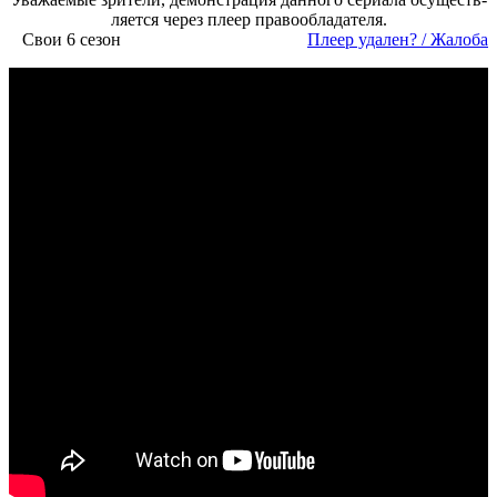
ля­ет­ся че­рез пле­ер пра­во­об­ла­да­те­ля.
Свои 6 сезон
Пле­ер уда­лен? / Жа­ло­ба