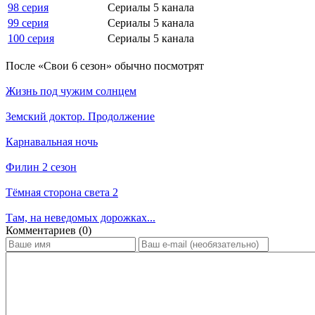
98 серия
Сериалы 5 канала
99 серия
Сериалы 5 канала
100 серия
Сериалы 5 канала
По­сле «Свои 6 сезон» обыч­но по­смот­рят
Жизнь под чужим солнцем
Земский доктор. Продолжение
Карнавальная ночь
Филин 2 сезон
Тёмная сторона света 2
Там, на неведомых дорожках...
Ком­мен­та­ри­ев (0)