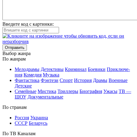
Введите код с картинки:
Отправить
Вы­бор жан­ра
По жан­рам
Ме­ло­дра­мы
Де­тек­ти­вы
Кри­ми­нал
Бое­ви­ки
При­клю­че­
ния
Ко­ме­дия
Му­зы­ка
Фан­та­сти­ка
Фэн­те­зи
Спорт
Ис­то­рия
Дра­мы
Во­ен­ные
Дет­ские
Се­мей­ные
Мис­ти­ка
Трил­ле­ры
Био­гра­фия
Ужа­сы
ТВ —
ШОУ
До­ку­мен­таль­ные
По стра­нам
Рос­сия
Ук­раи­на
СССР
Бе­ла­русь
По ТВ Ка­на­лам