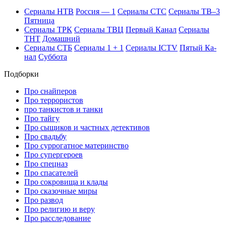
Се­риа­лы НТВ
Рос­сия — 1
Се­риа­лы СТС
Се­риа­лы ТВ–3
Пят­ни­ца
Се­риа­лы ТРК
Се­риа­лы ТВЦ
Пер­вый Ка­нал
Се­риа­лы
ТНТ
До­маш­ний
Се­риа­лы СТБ
Се­риа­лы 1 + 1
Се­риа­лы ICTV
Пя­тый Ка­
нал
Суб­бо­та
Подборки
Про снайперов
Про террористов
про танкистов и танки
Про тайгу
Про сыщиков и частных детективов
Про свадьбу
Про суррогатное материнство
Про супергероев
Про спецназ
Про спасателей
Про сокровища и клады
Про сказочные миры
Про развод
Про религию и веру
Про расследование