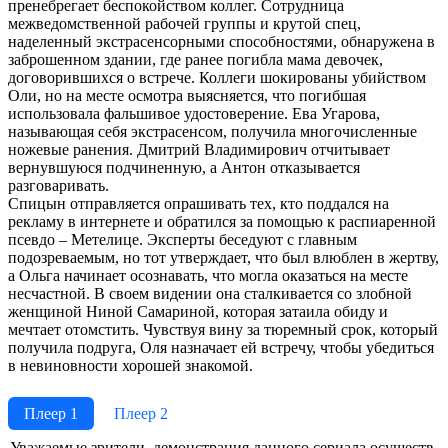
пренебрегает беспокойством коллег. Сотрудница
межведомственной рабочей группы и крутой спец,
наделенный экстрасенсорными способностями, обнаружена в
заброшенном здании, где ранее погибла мама девочек,
договорившихся о встрече. Коллеги шокированы убийством
Оли, но на месте осмотра выясняется, что погибшая
использовала фальшивое удостоверение. Ева Угарова,
называющая себя экстрасенсом, получила многочисленные
ножевые ранения. Дмитрий Владимирович отчитывает
вернувшуюся подчиненную, а Антон отказывается
разговаривать.
Спицын отправляется опрашивать тех, кто поддался на
рекламу в интернете и обратился за помощью к распиаренной
псевдо – Метелице. Эксперты беседуют с главным
подозреваемым, но тот утверждает, что был влюблен в жертву,
а Ольга начинает осознавать, что могла оказаться на месте
несчастной. В своем видении она сталкивается со злобной
женщиной Ниной Самариной, которая затаила обиду и
мечтает отомстить. Чувствуя вину за тюремный срок, который
получила подруга, Оля назначает ей встречу, чтобы убедиться
в невиновности хорошей знакомой.
Плеер 1
Плеер 2
Ува­жае­мые зри­те­ли, де­мон­ст­ра­ция дан­но­го се­риа­ла осу­ще­ст­в­