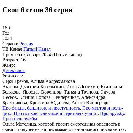
Свои 6 сезон 36 серия
16 +
Год:
2024
Стра­на:
Рос­сия
ТВ Ка­нал:
Пя­тый Ка­нал
Пре­мье­ра:
7 января 2024 (Пятый канал)
Воз­раст:
16 +
Жанр:
Де­тек­ти­вы
Ре­жис­сер:
Серж Греков, Алима Абдрахманова
Ак­тё­ры:
Дмитрий Козельский, Игорь Лепихин, Екатерина
Белякова, Ярослав Воронцов, Татьяна Трунова, Эдуард
Песков, Ксения Попова-Пендерецкая, Александра
Бражникова, Кристина Юдичева, Антон Виноградов
Про бан­ды, бан­ди­тов, и пре­ступ­ность
,
Про мен­тов и по­ли­
цию
,
Про пси­хов, мань­я­ков и се­рий­ных убийц
,
Про друж­бу
,
Про спец­служ­бы
Ольга Метелица, которой грозит смертельная опасность в
связи с полученными письмами от анонимного посланника,