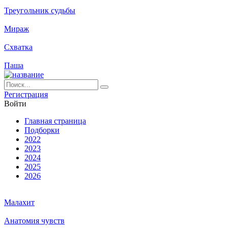
Треугольник судьбы
Мираж
Схватка
Паша
Ре­ги­ст­ра­ция
Вой­ти
Глав­ная стра­ни­ца
Подборки
2022
2023
2024
2025
2026
Малахит
Анатомия чувств