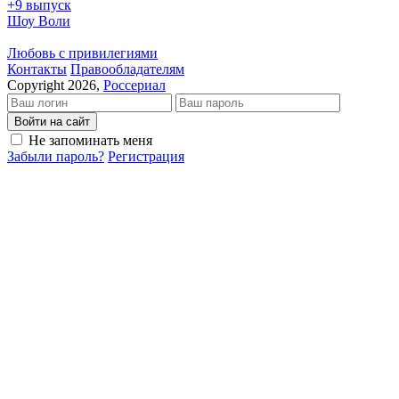
+9 выпуск
Шоу Воли
Любовь с привилегиями
Кон­так­ты
Пра­во­об­ла­да­те­лям
Copyright 2026,
Россериал
Войти на сайт
Не запоминать меня
Забыли пароль?
Регистрация