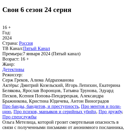
Свои 6 сезон 24 серия
16 +
Год:
2024
Стра­на:
Рос­сия
ТВ Ка­нал:
Пя­тый Ка­нал
Пре­мье­ра:
7 января 2024 (Пятый канал)
Воз­раст:
16 +
Жанр:
Де­тек­ти­вы
Ре­жис­сер:
Серж Греков, Алима Абдрахманова
Ак­тё­ры:
Дмитрий Козельский, Игорь Лепихин, Екатерина
Белякова, Ярослав Воронцов, Татьяна Трунова, Эдуард
Песков, Ксения Попова-Пендерецкая, Александра
Бражникова, Кристина Юдичева, Антон Виноградов
Про бан­ды, бан­ди­тов, и пре­ступ­ность
,
Про мен­тов и по­ли­
цию
,
Про пси­хов, мань­я­ков и се­рий­ных убийц
,
Про друж­бу
,
Про спец­служ­бы
Ольга Метелица, которой грозит смертельная опасность в
связи с полученными письмами от анонимного посланника,