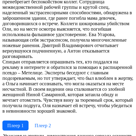
пренебрегает беспокойством коллег. Сотрудница
межведомственной рабочей группы и крутой спец,
наделенный экстрасенсорными способностями, обнаружена в
заброшенном здании, где ранее погибла мама девочек,
договорившихся о встрече. Коллеги шокированы убийством
Оли, но на месте осмотра выясняется, что погибшая
использовала фальшивое удостоверение. Ева Угарова,
называющая себя экстрасенсом, получила многочисленные
ножевые ранения. Дмитрий Владимирович отчитывает
вернувшуюся подчиненную, а Антон отказывается
разговаривать.
Спицын отправляется опрашивать тех, кто поддался на
рекламу в интернете и обратился за помощью к распиаренной
псевдо – Метелице. Эксперты беседуют с главным
подозреваемым, но тот утверждает, что был влюблен в жертву,
а Ольга начинает осознавать, что могла оказаться на месте
несчастной. В своем видении она сталкивается со злобной
женщиной Ниной Самариной, которая затаила обиду и
мечтает отомстить. Чувствуя вину за тюремный срок, который
получила подруга, Оля назначает ей встречу, чтобы убедиться
в невиновности хорошей знакомой.
Плеер 1
Плеер 2
Ува­жае­мые зри­те­ли, де­мон­ст­ра­ция дан­но­го се­риа­ла осу­ще­ст­в­