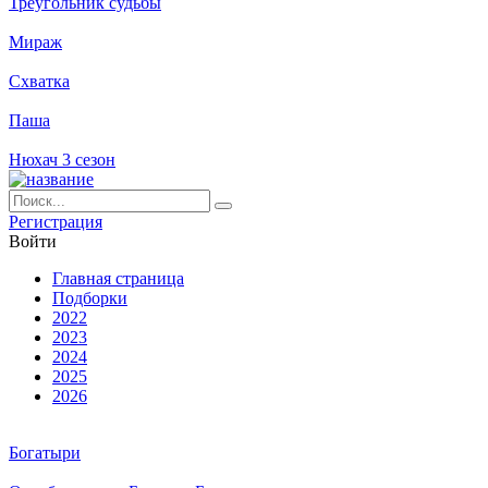
Треугольник судьбы
Мираж
Схватка
Паша
Нюхач 3 сезон
Ре­ги­ст­ра­ция
Вой­ти
Глав­ная стра­ни­ца
Подборки
2022
2023
2024
2025
2026
Богатыри