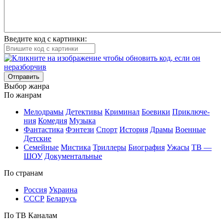
Введите код с картинки:
Отправить
Вы­бор жан­ра
По жан­рам
Ме­ло­дра­мы
Де­тек­ти­вы
Кри­ми­нал
Бое­ви­ки
При­клю­че­
ния
Ко­ме­дия
Му­зы­ка
Фан­та­сти­ка
Фэн­те­зи
Спорт
Ис­то­рия
Дра­мы
Во­ен­ные
Дет­ские
Се­мей­ные
Мис­ти­ка
Трил­ле­ры
Био­гра­фия
Ужа­сы
ТВ —
ШОУ
До­ку­мен­таль­ные
По стра­нам
Рос­сия
Ук­раи­на
СССР
Бе­ла­русь
По ТВ Ка­на­лам