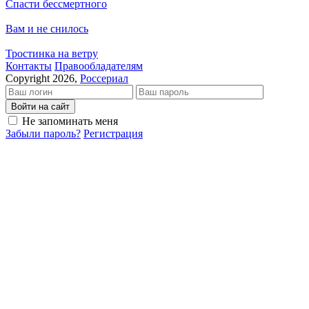
Спасти бессмертного
Вам и не снилось
Тростинка на ветру
Кон­так­ты
Пра­во­об­ла­да­те­лям
Copyright 2026,
Россериал
Войти на сайт
Не запоминать меня
Забыли пароль?
Регистрация