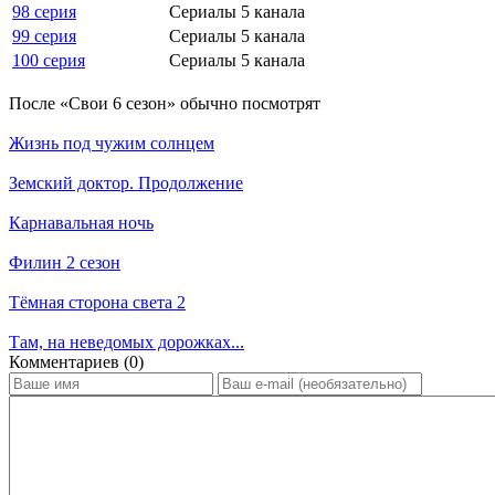
98 серия
Сериалы 5 канала
99 серия
Сериалы 5 канала
100 серия
Сериалы 5 канала
По­сле «Свои 6 сезон» обыч­но по­смот­рят
Жизнь под чужим солнцем
Земский доктор. Продолжение
Карнавальная ночь
Филин 2 сезон
Тёмная сторона света 2
Там, на неведомых дорожках...
Ком­мен­та­ри­ев (0)