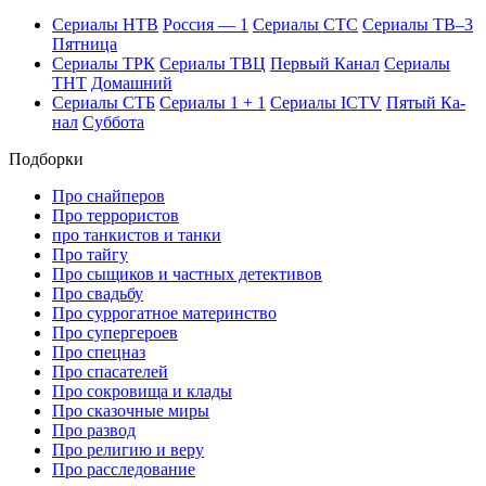
Се­риа­лы НТВ
Рос­сия — 1
Се­риа­лы СТС
Се­риа­лы ТВ–3
Пят­ни­ца
Се­риа­лы ТРК
Се­риа­лы ТВЦ
Пер­вый Ка­нал
Се­риа­лы
ТНТ
До­маш­ний
Се­риа­лы СТБ
Се­риа­лы 1 + 1
Се­риа­лы ICTV
Пя­тый Ка­
нал
Суб­бо­та
Подборки
Про снайперов
Про террористов
про танкистов и танки
Про тайгу
Про сыщиков и частных детективов
Про свадьбу
Про суррогатное материнство
Про супергероев
Про спецназ
Про спасателей
Про сокровища и клады
Про сказочные миры
Про развод
Про религию и веру
Про расследование