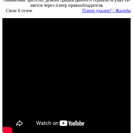
ля­ет­ся че­рез пле­ер пра­во­об­ла­да­те­ля.
Свои 6 сезон
Пле­ер уда­лен? / Жа­ло­ба