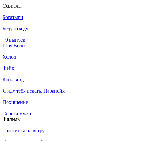
Се­риа­лы
Богатыри
Беду отведу
+9 выпуск
Шоу Воли
Холод
Фейк
Коп-звезда
Я иду тебя искать. Паранойя
Похищение
Спасти мужа
Филь­мы
Тростинка на ветру