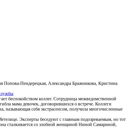
ния Попова-Пендерецкая, Александра Бражникова, Кристина
служ­бы
егает беспокойством коллег. Сотрудница межведомственной
гибла мама девочек, договорившихся о встрече. Коллеги
ова, называющая себя экстрасенсом, получила многочисленные
Метелице. Эксперты беседуют с главным подозреваемым, но тот
ии она сталкивается со злобной женщиной Ниной Самариной,