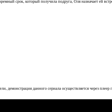
тюремный срок, который получила подруга, Оля назначает ей вст
ли, де­мон­ст­ра­ция дан­но­го се­риа­ла осу­ще­ст­в­ля­ет­ся че­рез пле­ер пр