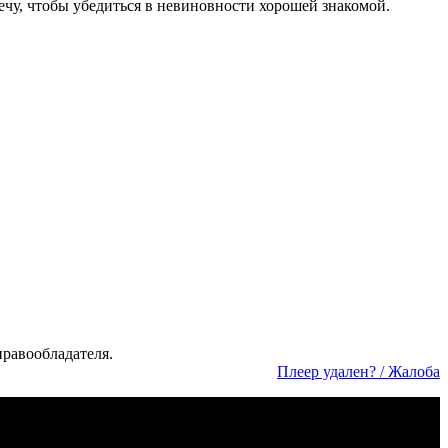
речу, чтобы убедиться в невиновности хорошей знакомой.
а­во­об­ла­да­те­ля.
Пле­ер уда­лен? / Жа­ло­ба