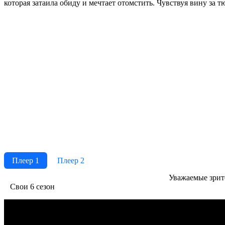
которая затаила обиду и мечтает отомстить. Чувствуя вину за 
Плеер 1
Плеер 2
Ува­жае­мые зри­те­
Свои 6 сезон