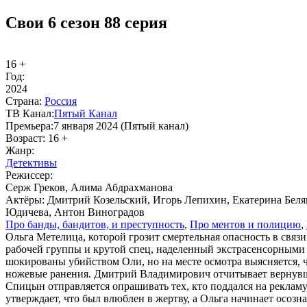
Свои 6 сезон 88 серия
16 +
Год:
2024
Стра­на:
Рос­сия
ТВ Ка­нал:
Пя­тый Ка­нал
Пре­мье­ра:
7 января 2024 (Пятый канал)
Воз­раст:
16 +
Жанр:
Де­тек­ти­вы
Ре­жис­сер:
Серж Греков, Алима Абдрахманова
Ак­тё­ры:
Дмитрий Козельский, Игорь Лепихин, Екатерина Беля
Юдичева, Антон Виноградов
Про бан­ды, бан­ди­тов, и пре­ступ­ность
,
Про мен­тов и по­ли­цию
,
Ольга Метелица, которой грозит смертельная опасность в свя
рабочей группы и крутой спец, наделенный экстрасенсорными 
шокированы убийством Оли, но на месте осмотра выясняется, 
ножевые ранения. Дмитрий Владимирович отчитывает вернувш
Спицын отправляется опрашивать тех, кто поддался на реклам
утверждает, что был влюблен в жертву, а Ольга начинает осозн