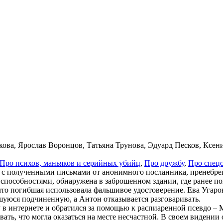
кова, Ярослав Воронцов, Татьяна Трунова, Эдуард Песков, Ксе
Про пси­хов, мань­я­ков и се­рий­ных убийц
,
Про друж­бу
,
Про спец­
зи с полученными письмами от анонимного посланника, пренебр
способностями, обнаружена в заброшенном здании, где ранее по
что погибшая использовала фальшивое удостоверение. Ева Угар
уюся подчиненную, а Антон отказывается разговаривать.
у в интернете и обратился за помощью к распиаренной псевдо – 
авать, что могла оказаться на месте несчастной. В своем виден