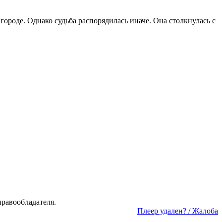
городе. Однако судьба распорядилась иначе. Она столкнулась с
а­во­об­ла­да­те­ля.
Пле­ер уда­лен? / Жа­ло­ба