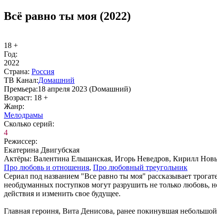
Всё равно ты моя (2022)
18 +
Год:
2022
Стра­на:
Рос­сия
ТВ Ка­нал:
До­маш­ний
Пре­мье­ра:
18 апреля 2023 (Dомашний)
Воз­раст:
18 +
Жанр:
Ме­ло­дра­мы
Сколь­ко се­рий:
4
Ре­жис­сер:
Екатерина Двигубская
Ак­тё­ры:
Валентина Ельшанская, Игорь Неведров, Кирилл Новы
Про лю­бовь и от­но­ше­ния
,
Про лю­бов­ный тре­уголь­ник
Сериал под названием "Все равно ты моя" рассказывает трогат
необдуманных поступков могут разрушить не только любовь, но
действия и изменить свое будущее.
Главная героиня, Вита Денисова, ранее покинувшая небольшой 