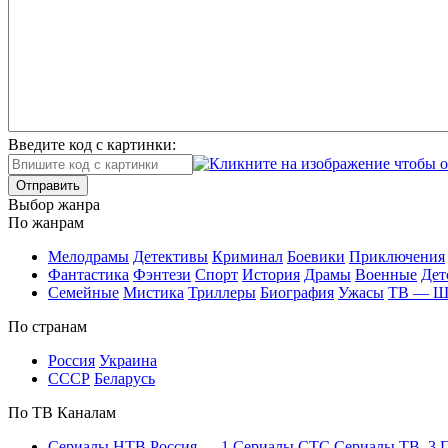
Введите код с картинки:
Отправить
Вы­бор жан­ра
По жан­рам
Ме­ло­дра­мы
Де­тек­ти­вы
Кри­ми­нал
Бое­ви­ки
При­клю­че­ния
Фан­та­сти­ка
Фэн­те­зи
Спорт
Ис­то­рия
Дра­мы
Во­ен­ные
Дет
Се­мей­ные
Мис­ти­ка
Трил­ле­ры
Био­гра­фия
Ужа­сы
ТВ — 
По стра­нам
Рос­сия
Ук­раи­на
СССР
Бе­ла­русь
По ТВ Ка­на­лам
Се­риа­лы НТВ
Рос­сия — 1
Се­риа­лы СТС
Се­риа­лы ТВ–3
П