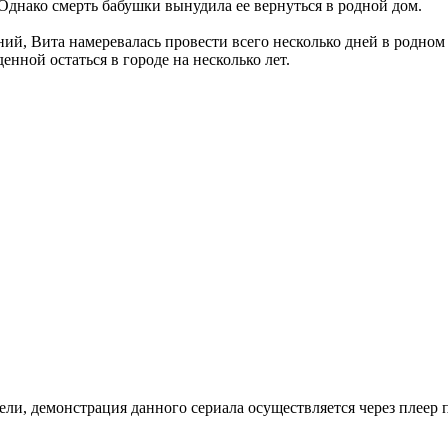
днако смерть бабушки вынудила ее вернуться в родной дом.
ий, Вита намеревалась провести всего несколько дней в родном 
ной остаться в городе на несколько лет.
ли, де­мон­ст­ра­ция дан­но­го се­риа­ла осу­ще­ст­в­ля­ет­ся че­рез пле­ер пр