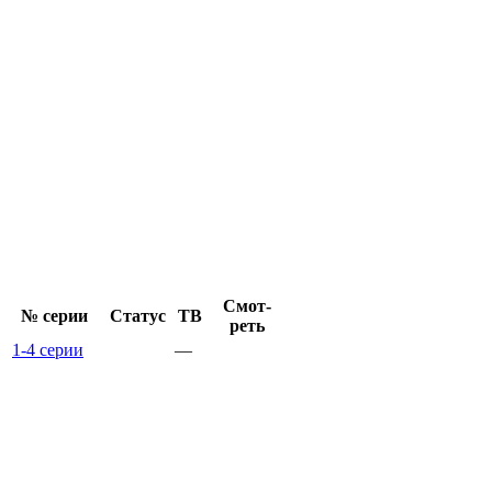
Смот­
№ се­рии
Ста­тус
ТВ
реть
1-4 серии
—