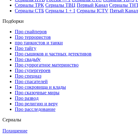
Се­риа­лы ТРК
Се­риа­лы ТВЦ
Пер­вый Ка­нал
Се­риа­лы ТН
Се­риа­лы СТБ
Се­риа­лы 1 + 1
Се­риа­лы ICTV
Пя­тый Ка­нал
Подборки
Про снайперов
Про террористов
про танкистов и танки
Про тайгу
Про сыщиков и частных детективов
Про свадьбу
Про суррогатное материнство
Про супергероев
Про спецназ
Про спасателей
Про сокровища и клады
Про сказочные миры
Про развод
Про религию и веру
Про расследование
Се­риа­лы
Похищение