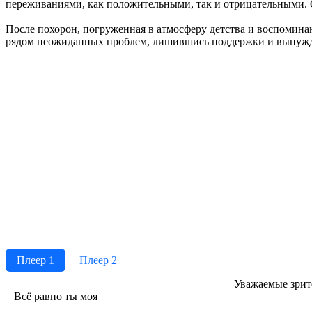
переживаниями, как положительными, так и отрицательными. О
После похорон, погруженная в атмосферу детства и воспоминан
рядом неожиданных проблем, лишившись поддержки и вынужден
Плеер 1
Плеер 2
Ува­жае­мые зри­те­
Всё равно ты моя