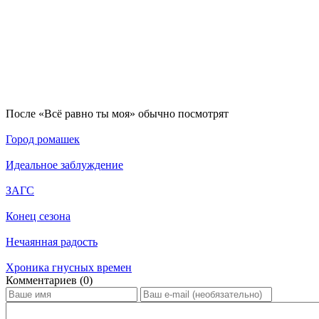
По­сле «Всё равно ты моя» обыч­но по­смот­рят
Город ромашек
Идеальное заблуждение
ЗАГС
Конец сезона
Нечаянная радость
Хроника гнусных времен
Ком­мен­та­ри­ев (0)