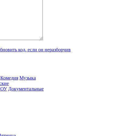
Ко­ме­дия
Му­зы­ка
­ские
ШОУ
До­ку­мен­таль­ные
ят­ни­ца