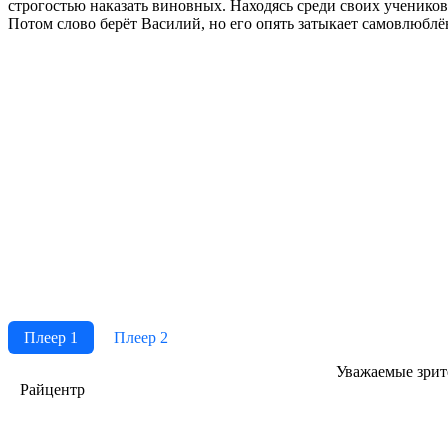
строгостью наказать виновных. Находясь среди своих учеников
Потом слово берёт Василий, но его опять затыкает самовлюбл
Плеер 1
Плеер 2
Ува­жае­мые зри­те­
Райцентр