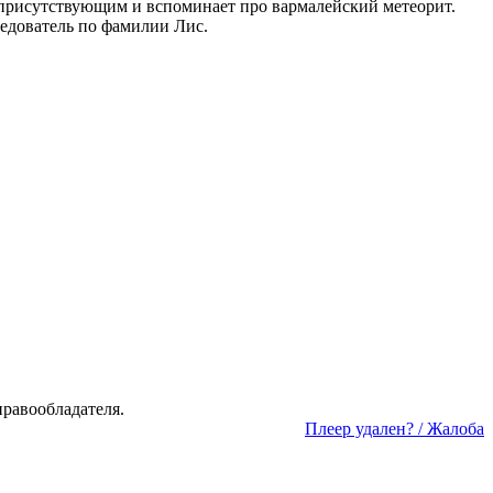
м присутствующим и вспоминает про вармалейский метеорит.
ледователь по фамилии Лис.
а­во­об­ла­да­те­ля.
Пле­ер уда­лен? / Жа­ло­ба