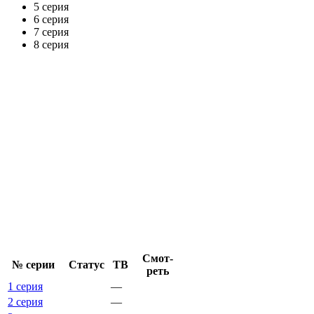
5 серия
6 серия
7 серия
8 серия
Смот­
№ се­рии
Ста­тус
ТВ
реть
1 серия
—
2 серия
—