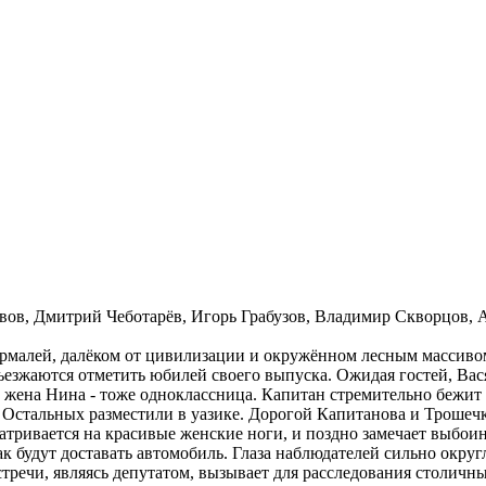
вов, Дмитрий Чеботарёв, Игорь Грабузов, Владимир Скворцов, 
рмалей, далёком от цивилизации и окружённом лесным массивом
ъезжаются отметить юбилей своего выпуска. Ожидая гостей, Вас
жена Нина - тоже одноклассница. Капитан стремительно бежит к
. Остальных разместили в уазике. Дорогой Капитанова и Троше
тривается на красивые женские ноги, и поздно замечает выбоину 
как будут доставать автомобиль. Глаза наблюдателей сильно окр
речи, являясь депутатом, вызывает для расследования столичных