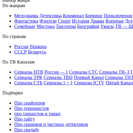
Вы­бор жан­ра
По жан­рам
Ме­ло­дра­мы
Де­тек­ти­вы
Кри­ми­нал
Бое­ви­ки
При­клю­че­ния
Фан­та­сти­ка
Фэн­те­зи
Спорт
Ис­то­рия
Дра­мы
Во­ен­ные
Дет
Се­мей­ные
Мис­ти­ка
Трил­ле­ры
Био­гра­фия
Ужа­сы
ТВ — 
По стра­нам
Рос­сия
Ук­раи­на
СССР
Бе­ла­русь
По ТВ Ка­на­лам
Се­риа­лы НТВ
Рос­сия — 1
Се­риа­лы СТС
Се­риа­лы ТВ–3
П
Се­риа­лы ТРК
Се­риа­лы ТВЦ
Пер­вый Ка­нал
Се­риа­лы ТН
Се­риа­лы СТБ
Се­риа­лы 1 + 1
Се­риа­лы ICTV
Пя­тый Ка­нал
Подборки
Про снайперов
Про террористов
про танкистов и танки
Про тайгу
Про сыщиков и частных детективов
Про свадьбу