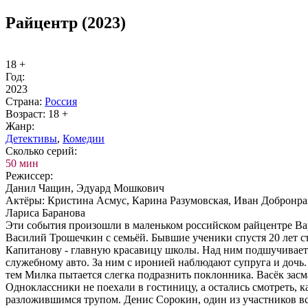
Райцентр (2023)
18 +
Год:
2023
Стра­на:
Рос­сия
Воз­раст:
18 +
Жанр:
Де­тек­ти­вы
,
Ко­ме­дии
Сколь­ко се­рий:
50 мин
Ре­жис­сер:
Данил Чащин, Эдуард Мошкович
Ак­тё­ры:
Кристина Асмус, Карина Разумовская, Иван Добронра
Лариса Баранова
Эти события произошли в маленьком российском райцентре Ва
Василий Трошечкин с семьёй. Бывшие ученики спустя 20 лет с
Капитанову - главную красавицу школы. Над ним подшучивает 
служебному авто. За ним с иронией наблюдают супруга и дочь
тем Милка пытается слегка подразнить поклонника. Васёк засма
Одноклассники не поехали в гостиницу, а остались смотреть, 
разложившимся трупом. Денис Сорокин, один из участников вст