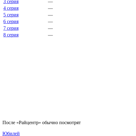
3 серия
—
4 серия
—
5 серия
—
6 серия
—
7 серия
—
8 серия
—
По­сле «Райцентр» обыч­но по­смот­рят
Юбилей