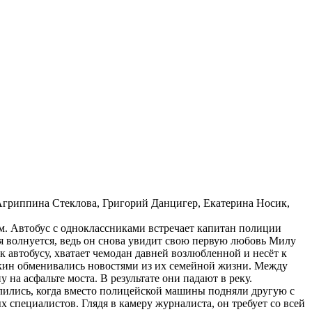
Агриппина Стеклова, Григорий Данцигер, Екатерина Носик,
. Автобус с одноклассниками встречает капитан полиции
я волнуется, ведь он снова увидит свою первую любовь Милу
 автобусу, хватает чемодан давней возлюбленной и несёт к
чкин обменивались новостями из их семейной жизни. Между
на асфальте моста. В результате они падают в реку.
углились, когда вместо полицейской машины подняли другую с
 специалистов. Глядя в камеру журналиста, он требует со всей