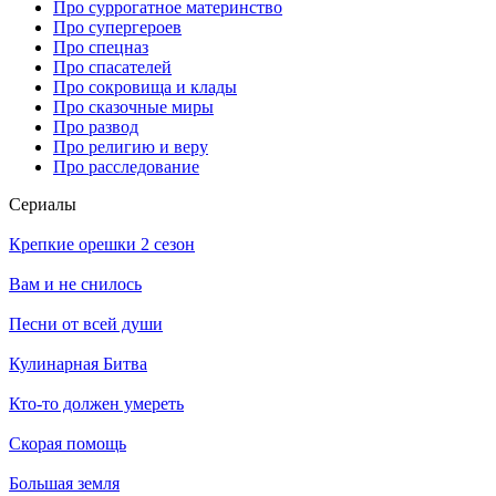
Про суррогатное материнство
Про супергероев
Про спецназ
Про спасателей
Про сокровища и клады
Про сказочные миры
Про развод
Про религию и веру
Про расследование
Се­риа­лы
Крепкие орешки 2 сезон
Вам и не снилось
Песни от всей души
Кулинарная Битва
Кто-то должен умереть
Скорая помощь
Большая земля