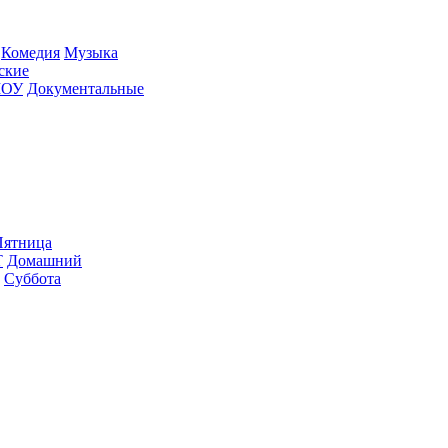
Ко­ме­дия
Му­зы­ка
­ские
ШОУ
До­ку­мен­таль­ные
ят­ни­ца
Т
До­маш­ний
Суб­бо­та