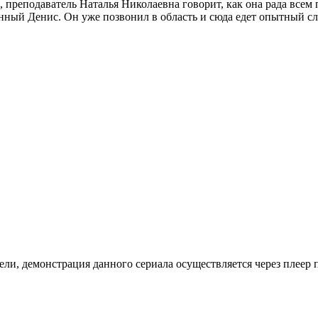
, преподаватель Наталья Николаевна говорит, как она рада все
ённый Денис. Он уже позвонил в область и сюда едет опытный с
ли, де­мон­ст­ра­ция дан­но­го се­риа­ла осу­ще­ст­в­ля­ет­ся че­рез пле­ер пр