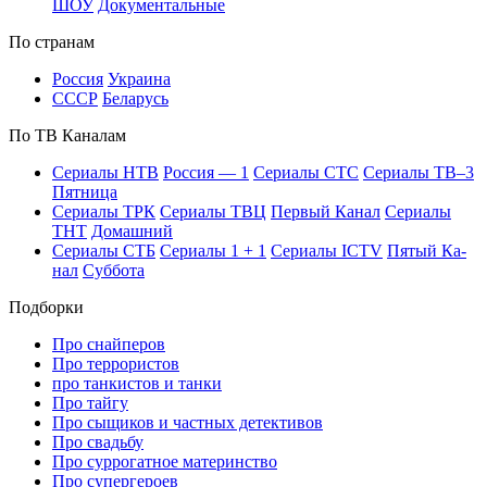
ШОУ
До­ку­мен­таль­ные
По стра­нам
Рос­сия
Ук­раи­на
СССР
Бе­ла­русь
По ТВ Ка­на­лам
Се­риа­лы НТВ
Рос­сия — 1
Се­риа­лы СТС
Се­риа­лы ТВ–3
Пят­ни­ца
Се­риа­лы ТРК
Се­риа­лы ТВЦ
Пер­вый Ка­нал
Се­риа­лы
ТНТ
До­маш­ний
Се­риа­лы СТБ
Се­риа­лы 1 + 1
Се­риа­лы ICTV
Пя­тый Ка­
нал
Суб­бо­та
Подборки
Про снайперов
Про террористов
про танкистов и танки
Про тайгу
Про сыщиков и частных детективов
Про свадьбу
Про суррогатное материнство
Про супергероев