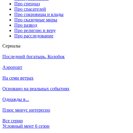
Про спецназ
Про спасателей
Про сокровища и клады
Про сказочные миры
Про развод
Про религию и веру
Про расследование
Се­риа­лы
Последний богатырь. Колобок
Аэропорт
На семи ветрах
Основано на реальных событиях
Однажды в...
Плюс минус интересно
Все серии
Условный мент 6 сезон