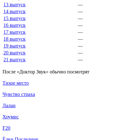
13 выпуск
—
14 выпуск
—
15 выпуск
—
16 выпуск
—
17 выпуск
—
18 выпуск
—
19 выпуск
—
20 выпуск
—
21 выпуск
—
По­сле «Доктор Звук» обыч­но по­смот­рят
Тихое место
Чувство страха
Лалаи
Хоумис
F20
Ёлки Последние