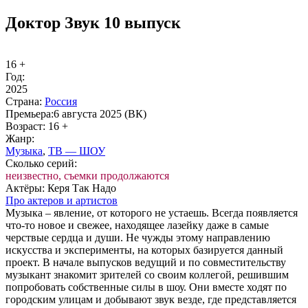
Доктор Звук 10 выпуск
16 +
Год:
2025
Стра­на:
Рос­сия
Пре­мье­ра:
6 августа 2025 (ВК)
Воз­раст:
16 +
Жанр:
Му­зы­ка
,
ТВ — ШОУ
Сколь­ко се­рий:
неизвестно, съемки продолжаются
Ак­тё­ры:
Керя Так Надо
Про ак­те­ров и ар­ти­стов
Музыка – явление, от которого не устаешь. Всегда появляется
что-то новое и свежее, находящее лазейку даже в самые
черствые сердца и души. Не чужды этому направлению
искусства и эксперименты, на которых базируется данный
проект. В начале выпусков ведущий и по совместительству
музыкант знакомит зрителей со своим коллегой, решившим
попробовать собственные силы в шоу. Они вместе ходят по
городским улицам и добывают звук везде, где представляется