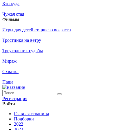
Кто куда
Чужая стая
Филь­мы
Игры для детей старшего возраста
Тростинка на ветру
Треугольник судьбы
Мираж
Схватка
Паша
Ре­ги­ст­ра­ция
Вой­ти
Глав­ная стра­ни­ца
Подборки
2022
2023