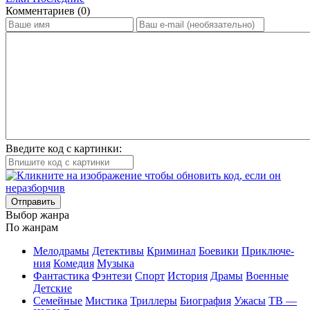
Ком­мен­та­ри­ев (0)
Введите код с картинки:
Отправить
Вы­бор жан­ра
По жан­рам
Ме­ло­дра­мы
Де­тек­ти­вы
Кри­ми­нал
Бое­ви­ки
При­клю­че­
ния
Ко­ме­дия
Му­зы­ка
Фан­та­сти­ка
Фэн­те­зи
Спорт
Ис­то­рия
Дра­мы
Во­ен­ные
Дет­ские
Се­мей­ные
Мис­ти­ка
Трил­ле­ры
Био­гра­фия
Ужа­сы
ТВ —