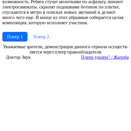
возможность. Ребята стучат молотками по асфальту, пинают
электросамокаты, скрипят подошвами ботинок по плитке,
спускаются в метро в поисках новых звучаний и делают
много чего еще. В конце из этих обрывков собирается целая
композиция, которую исполняет участник.
Плеер 1
Плеер 2
Ува­жае­мые зри­те­ли, де­мон­ст­ра­ция дан­но­го се­риа­ла осу­ще­ст­в­
ля­ет­ся че­рез пле­ер пра­во­об­ла­да­те­ля.
Доктор Звук
Пле­ер уда­лен? / Жа­ло­ба