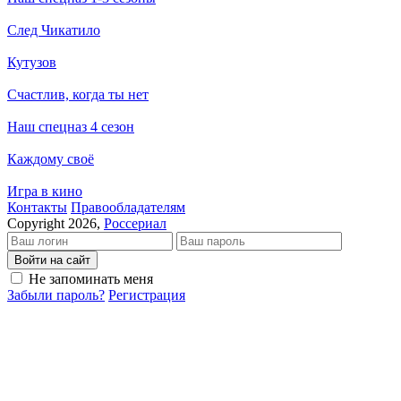
След Чикатило
Кутузов
Счастлив, когда ты нет
Наш спецназ 4 сезон
Каждому своё
Игра в кино
Кон­так­ты
Пра­во­об­ла­да­те­лям
Copyright 2026,
Россериал
Войти на сайт
Не запоминать меня
Забыли пароль?
Регистрация