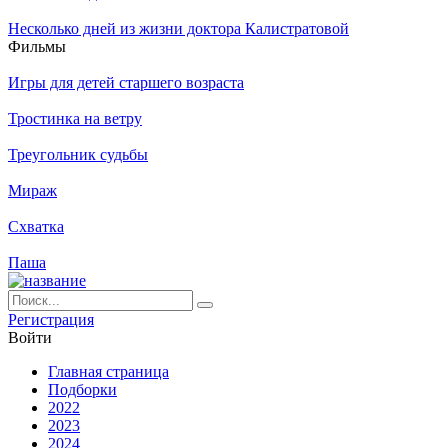
Несколько дней из жизни доктора Калистратовой
Филь­мы
Игры для детей старшего возраста
Тростинка на ветру
Треугольник судьбы
Мираж
Схватка
Паша
Ре­ги­ст­ра­ция
Вой­ти
Глав­ная стра­ни­ца
Подборки
2022
2023
2024