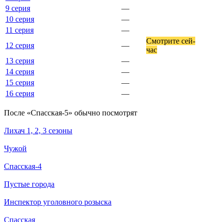
9 серия
—
10 серия
—
11 серия
—
Смот­ри­те сей­
12 серия
—
час
13 серия
—
14 серия
—
15 серия
—
16 серия
—
По­сле «Спасская-5» обыч­но по­смот­рят
Лихач 1, 2, 3 сезоны
Чужой
Спасская-4
Пустые города
Инспектор уголовного розыска
Спасская