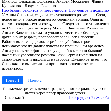
Миклош, Серафима Соловьева, Андрей Москвичёв, Жанна
Куприянова, Людмила Бояринова
Про бан­ды, бан­ди­тов, и пре­ступ­ность
,
Про мен­тов и по­ли­цию
У Анны Спасской, следователя уголовного розыска из Сочи,
новое дело: в городе появляется серийный убийца. Одна из
жертв – сводная сестра сотрудника Следственного управления
по Северо-Западному округу Москвы Валентина Романова.
Анна и Валентин когда-то учились вместе и любили друг
друга, но их разрыву поспособствовал Олег Спасский.
Работая вместе над делом серийного убийцы, герои
понимают, что их давние чувства не прошли. Тем временем
Анна узнает, что официально умерший в колонии бывший
начальник уголовного розыска Сочи Сергей Емельянов на
самом деле жив и находится на свободе. Емельянов знает, что
Спасская его вычислила, и принимает решение от нее
избавиться…
Плеер 1
Плеер 2
Ува­жае­мые зри­те­ли, де­мон­ст­ра­ция дан­но­го се­риа­ла осу­ще­ст­в­
ля­ет­ся че­рез пле­ер пра­во­об­ла­да­те­ля.
Спасская-5
Пле­ер уда­лен? / Жа­ло­ба