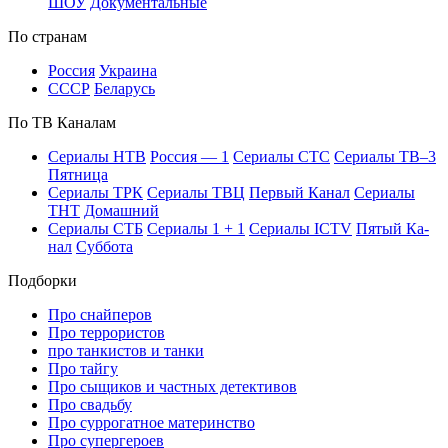
ШОУ
До­ку­мен­таль­ные
По стра­нам
Рос­сия
Ук­раи­на
СССР
Бе­ла­русь
По ТВ Ка­на­лам
Се­риа­лы НТВ
Рос­сия — 1
Се­риа­лы СТС
Се­риа­лы ТВ–3
Пят­ни­ца
Се­риа­лы ТРК
Се­риа­лы ТВЦ
Пер­вый Ка­нал
Се­риа­лы
ТНТ
До­маш­ний
Се­риа­лы СТБ
Се­риа­лы 1 + 1
Се­риа­лы ICTV
Пя­тый Ка­
нал
Суб­бо­та
Подборки
Про снайперов
Про террористов
про танкистов и танки
Про тайгу
Про сыщиков и частных детективов
Про свадьбу
Про суррогатное материнство
Про супергероев