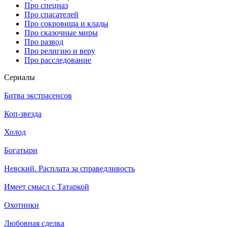
Про спецназ
Про спасателей
Про сокровища и клады
Про сказочные миры
Про развод
Про религию и веру
Про расследование
Се­риа­лы
Битва экстрасенсов
Коп-звезда
Холод
Богатыри
Невский. Расплата за справедливость
Имеет смысл с Татаркой
Охотники
Любовная сделка