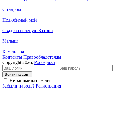
Синдром
Нелюбимый мой
Свадьба вслепую 3 сезон
Малыш
Каменская
Кон­так­ты
Пра­во­об­ла­да­те­лям
Copyright 2026,
Россериал
Войти на сайт
Не запоминать меня
Забыли пароль?
Регистрация