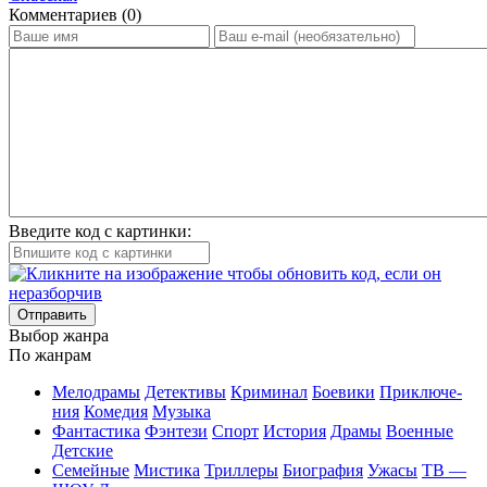
Ком­мен­та­ри­ев (0)
Введите код с картинки:
Отправить
Вы­бор жан­ра
По жан­рам
Ме­ло­дра­мы
Де­тек­ти­вы
Кри­ми­нал
Бое­ви­ки
При­клю­че­
ния
Ко­ме­дия
Му­зы­ка
Фан­та­сти­ка
Фэн­те­зи
Спорт
Ис­то­рия
Дра­мы
Во­ен­ные
Дет­ские
Се­мей­ные
Мис­ти­ка
Трил­ле­ры
Био­гра­фия
Ужа­сы
ТВ —