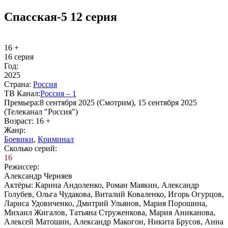
Спасская-5 12 серия
16 +
16 серия
Год:
2025
Стра­на:
Рос­сия
ТВ Ка­нал:
Рос­сия – 1
Пре­мье­ра:
8 сентября 2025 (Смотрим), 15 сентября 2025
(Телеканал "Россия")
Воз­раст:
16 +
Жанр:
Бое­ви­ки
,
Кри­ми­нал
Сколь­ко се­рий:
16
Ре­жис­сер:
Александр Черняев
Ак­тё­ры:
Карина Андоленко, Роман Маякин, Александр
Голубев, Ольга Чудакова, Виталий Коваленко, Игорь Огурцов,
Лариса Удовиченко, Дмитрий Ульянов, Мария Порошина,
Михаил Жигалов, Татьяна Струженкова, Мария Аниканова,
Алексей Матошин, Александр Макогон, Никита Брусов, Анна