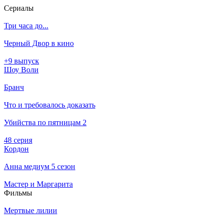
Се­риа­лы
Три часа до...
Черный Двор в кино
+9 выпуск
Шоу Воли
Бранч
Что и требовалось доказать
Убийства по пятницам 2
48 серия
Кордон
Анна медиум 5 сезон
Мастер и Маргарита
Филь­мы
Мертвые лилии