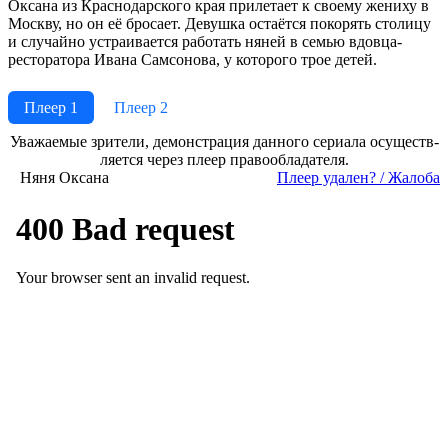
Оксана из Краснодарского края прилетает к своему жениху в
Москву, но он её бросает. Девушка остаётся покорять столицу
и случайно устраивается работать няней в семью вдовца-
ресторатора Ивана Самсонова, у которого трое детей.
Плеер 1
Плеер 2
Ува­жае­мые зри­те­ли, де­мон­ст­ра­ция дан­но­го се­риа­ла осу­ще­ст­в­
ля­ет­ся че­рез пле­ер пра­во­об­ла­да­те­ля.
Няня Оксана
Пле­ер уда­лен? / Жа­ло­ба