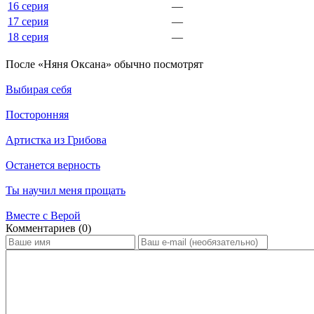
16 серия
—
17 серия
—
18 серия
—
По­сле «Няня Оксана» обыч­но по­смот­рят
Выбирая себя
Посторонняя
Артистка из Грибова
Останется верность
Ты научил меня прощать
Вместе с Верой
Ком­мен­та­ри­ев (0)