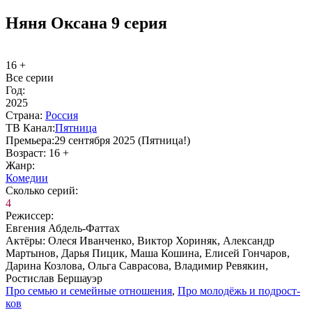
Няня Оксана 9 серия
16 +
Все серии
Год:
2025
Стра­на:
Рос­сия
ТВ Ка­нал:
Пят­ни­ца
Пре­мье­ра:
29 сентября 2025 (Пятница!)
Воз­раст:
16 +
Жанр:
Ко­ме­дии
Сколь­ко се­рий:
4
Ре­жис­сер:
Евгения Абдель-Фаттах
Ак­тё­ры:
Олеся Иванченко, Виктор Хориняк, Александр
Мартынов, Дарья Пицик, Маша Кошина, Елисей Гончаров,
Дарина Козлова, Ольга Саврасова, Владимир Ревякин,
Ростислав Бершауэр
Про се­мью и се­мей­ные от­но­ше­ния
,
Про мо­ло­дёжь и под­ро­ст­
ков