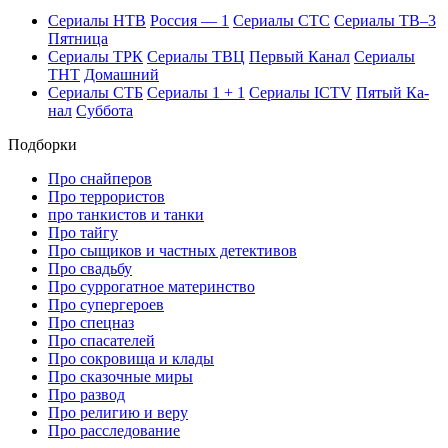
Се­риа­лы НТВ
Рос­сия — 1
Се­риа­лы СТС
Се­риа­лы ТВ–3
Пят­ни­ца
Се­риа­лы ТРК
Се­риа­лы ТВЦ
Пер­вый Ка­нал
Се­риа­лы
ТНТ
До­маш­ний
Се­риа­лы СТБ
Се­риа­лы 1 + 1
Се­риа­лы ICTV
Пя­тый Ка­
нал
Суб­бо­та
Подборки
Про снайперов
Про террористов
про танкистов и танки
Про тайгу
Про сыщиков и частных детективов
Про свадьбу
Про суррогатное материнство
Про супергероев
Про спецназ
Про спасателей
Про сокровища и клады
Про сказочные миры
Про развод
Про религию и веру
Про расследование