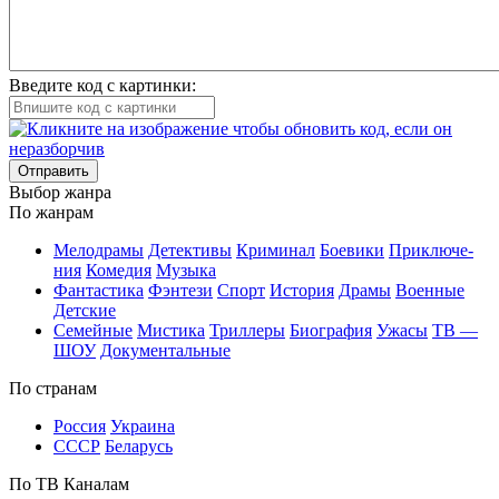
Введите код с картинки:
Отправить
Вы­бор жан­ра
По жан­рам
Ме­ло­дра­мы
Де­тек­ти­вы
Кри­ми­нал
Бое­ви­ки
При­клю­че­
ния
Ко­ме­дия
Му­зы­ка
Фан­та­сти­ка
Фэн­те­зи
Спорт
Ис­то­рия
Дра­мы
Во­ен­ные
Дет­ские
Се­мей­ные
Мис­ти­ка
Трил­ле­ры
Био­гра­фия
Ужа­сы
ТВ —
ШОУ
До­ку­мен­таль­ные
По стра­нам
Рос­сия
Ук­раи­на
СССР
Бе­ла­русь
По ТВ Ка­на­лам