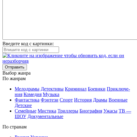
Введите код с картинки:
Отправить
Вы­бор жан­ра
По жан­рам
Ме­ло­дра­мы
Де­тек­ти­вы
Кри­ми­нал
Бое­ви­ки
При­клю­че­
ния
Ко­ме­дия
Му­зы­ка
Фан­та­сти­ка
Фэн­те­зи
Спорт
Ис­то­рия
Дра­мы
Во­ен­ные
Дет­ские
Се­мей­ные
Мис­ти­ка
Трил­ле­ры
Био­гра­фия
Ужа­сы
ТВ —
ШОУ
До­ку­мен­таль­ные
По стра­нам