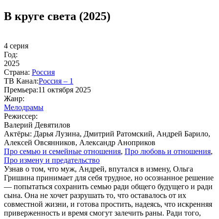
В круге света (2025)
4 серия
Год:
2025
Стра­на:
Рос­сия
ТВ Ка­нал:
Рос­сия – 1
Пре­мье­ра:
11 октября 2025
Жанр:
Ме­ло­дра­мы
Ре­жис­сер:
Валерий Девятилов
Ак­тё­ры:
Дарья Лузина, Дмитрий Ратомский, Андрей Барило,
Алексей Овсянников, Александр Аноприков
Про се­мью и се­мей­ные от­но­ше­ния
,
Про лю­бовь и от­но­ше­ния
,
Про из­ме­ну и пре­да­тель­ст­во
Узнав о том, что муж, Андрей, впутался в измену, Ольга
Гришина принимает для себя трудное, но осознанное решение
— попытаться сохранить семью ради общего будущего и ради
сына. Она не хочет разрушать то, что оставалось от их
совместной жизни, и готова простить, надеясь, что искренняя
приверженность и время смогут залечить раны. Ради того,