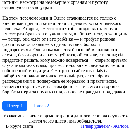
истины, несмотря на недоверие к органам и пустоту,
оставшуюся после утраты.
На этом переломе жизни Ольга сталкивается не только с
внешними препятствиями, но и с предательством близкого
человека: Андрей, вместо того чтобы поддержать жену и
вместе разобраться в случившемся, выбирает новую женщину
— теперь она ждёт от него ребёнка — и требует развода,
фактически оставляя её в одиночестве с болью и
подозрениями. Ольга оказывается бросовой в водовороте
слухов, без опоры и с растущей жаждой справедливости; ей
предстоит решать, кому можно довериться — старым друзьям,
случайным знакомым, профессиональным следователям или
собственной интуиции. Смотри на сайте rosserials.tv –
найдётся ли рядом человек, готовый разделить бремя
расследования и поддержать её морально и практически,
остаётся открытым, и на этом фоне развивается история о
борьбе матери за память сына, о поиске правды и поддержки.
Плеер 1
Плеер 2
Ува­жае­мые зри­те­ли, де­мон­ст­ра­ция дан­но­го се­риа­ла осу­ще­ст­в­
ля­ет­ся че­рез пле­ер пра­во­об­ла­да­те­ля.
В круге света
Пле­ер уда­лен? / Жа­ло­ба