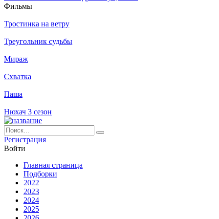
Филь­мы
Тростинка на ветру
Треугольник судьбы
Мираж
Схватка
Паша
Нюхач 3 сезон
Ре­ги­ст­ра­ция
Вой­ти
Глав­ная стра­ни­ца
Подборки
2022
2023
2024
2025
2026