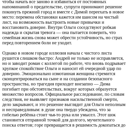
чтобы начать все заново и избавиться от постоянных
напоминаний о предательстве, супруги принимают решение
покинуть прежний город и вместе с Димой переехать в новое
место: перемена обстановки кажется им шансом на чистый
лист, на возможность выстроить новые привычки и
восстановить доверие. Внутри Ольги соседствуют робкая
надежда и скрытая тревога — она пытается поверить, что
семейная жизнь снова может обрести устойчивость, но страх
перед повторением боли не уходит.
Однако в новом городе иллюзия начала с чистого листа
рушится слишком быстро: Андрей не только не исправляется,
но и заводит роман с коллегой по работе, что вновь подрывает
хрупкое спокойствие Ольги и наносит ей очередной удар по
доверию. Эмоционально измотанная женщина стремится
сконцентрироваться на сыне и на создании безопасного
пространства, но трагедия приходит внезапно — Дима
погибает при обстоятельствах, вокруг которых образуется
множество вопросов. Официальное расследование, по словам
следствия, не выявляет признаков насильственной смерти,
дело закрывают, и это решение выглядит для Ольги неполным
и несправедливым: в душе она твердо убеждена, что за
гибелью ребёнка стоит чья-то рука или умысел. Этот шок
становится отправной точкой для долгого, мучительного
поиска ответов; горе превращается в решимость докопаться до