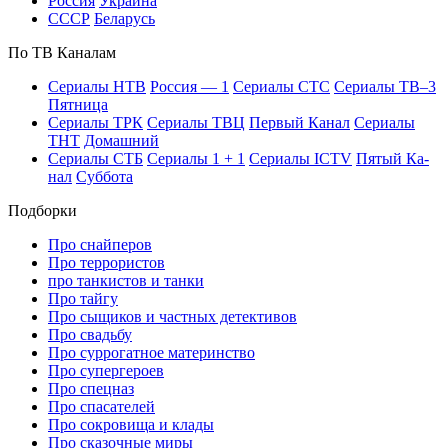
Рос­сия
Ук­раи­на
СССР
Бе­ла­русь
По ТВ Ка­на­лам
Се­риа­лы НТВ
Рос­сия — 1
Се­риа­лы СТС
Се­риа­лы ТВ–3
Пят­ни­ца
Се­риа­лы ТРК
Се­риа­лы ТВЦ
Пер­вый Ка­нал
Се­риа­лы
ТНТ
До­маш­ний
Се­риа­лы СТБ
Се­риа­лы 1 + 1
Се­риа­лы ICTV
Пя­тый Ка­
нал
Суб­бо­та
Подборки
Про снайперов
Про террористов
про танкистов и танки
Про тайгу
Про сыщиков и частных детективов
Про свадьбу
Про суррогатное материнство
Про супергероев
Про спецназ
Про спасателей
Про сокровища и клады
Про сказочные миры