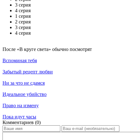
3 серия
4 серия
1 серия
2 серия
3 серия
4 серия
По­сле «В круге света» обыч­но по­смот­рят
Вспоминая тебя
Забытый рецепт любви
Ни за что не сдамся
Идеальное убийство
Право на измену
Пока идут часы
Ком­мен­та­ри­ев (0)