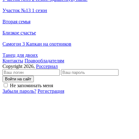
Участок №13 1 сезон
Вторая семья
Близкое счастье
Самогон 3 Капкан на охотников
Танец для двоих
Кон­так­ты
Пра­во­об­ла­да­те­лям
Copyright 2026,
Россериал
Войти на сайт
Не запоминать меня
Забыли пароль?
Регистрация