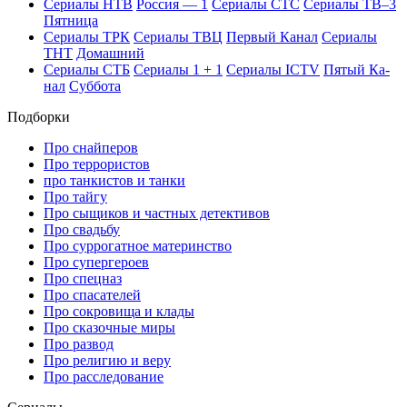
Се­риа­лы НТВ
Рос­сия — 1
Се­риа­лы СТС
Се­риа­лы ТВ–3
Пят­ни­ца
Се­риа­лы ТРК
Се­риа­лы ТВЦ
Пер­вый Ка­нал
Се­риа­лы
ТНТ
До­маш­ний
Се­риа­лы СТБ
Се­риа­лы 1 + 1
Се­риа­лы ICTV
Пя­тый Ка­
нал
Суб­бо­та
Подборки
Про снайперов
Про террористов
про танкистов и танки
Про тайгу
Про сыщиков и частных детективов
Про свадьбу
Про суррогатное материнство
Про супергероев
Про спецназ
Про спасателей
Про сокровища и клады
Про сказочные миры
Про развод
Про религию и веру
Про расследование