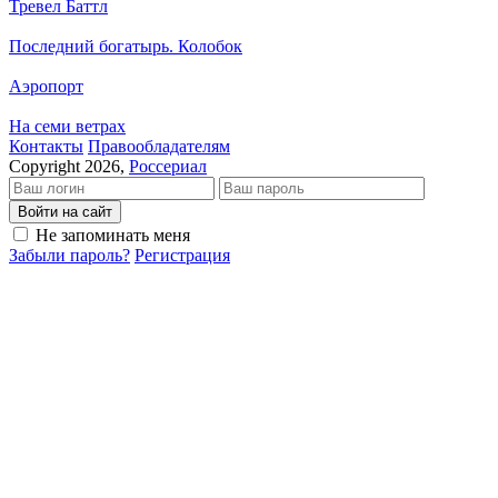
Тревел Баттл
Последний богатырь. Колобок
Аэропорт
На семи ветрах
Кон­так­ты
Пра­во­об­ла­да­те­лям
Copyright 2026,
Россериал
Войти на сайт
Не запоминать меня
Забыли пароль?
Регистрация