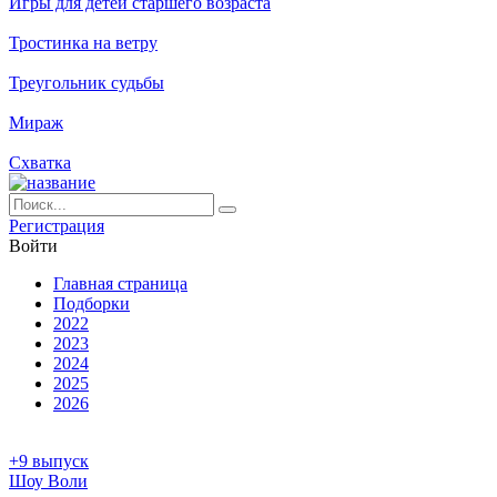
Игры для детей старшего возраста
Тростинка на ветру
Треугольник судьбы
Мираж
Схватка
Ре­ги­ст­ра­ция
Вой­ти
Глав­ная стра­ни­ца
Подборки
2022
2023
2024
2025
2026
+9 выпуск
Шоу Воли