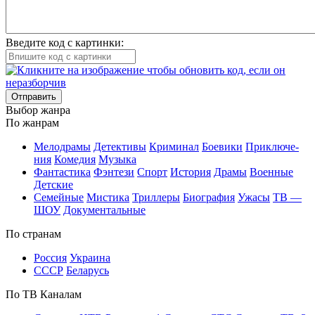
Введите код с картинки:
Отправить
Вы­бор жан­ра
По жан­рам
Ме­ло­дра­мы
Де­тек­ти­вы
Кри­ми­нал
Бое­ви­ки
При­клю­че­
ния
Ко­ме­дия
Му­зы­ка
Фан­та­сти­ка
Фэн­те­зи
Спорт
Ис­то­рия
Дра­мы
Во­ен­ные
Дет­ские
Се­мей­ные
Мис­ти­ка
Трил­ле­ры
Био­гра­фия
Ужа­сы
ТВ —
ШОУ
До­ку­мен­таль­ные
По стра­нам
Рос­сия
Ук­раи­на
СССР
Бе­ла­русь
По ТВ Ка­на­лам