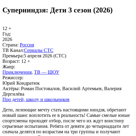
Суперниндзя: Дети 3 сезон (2026)
12 +
Год:
2026
Стра­на:
Рос­сия
ТВ Ка­нал:
Се­риа­лы СТС
Пре­мье­ра:
5 апреля 2026 (СТС)
Воз­раст:
12 +
Жанр:
При­клю­че­ния
,
ТВ — ШОУ
Ре­жис­сер:
Юрий Кондратюк
Ак­тё­ры:
Роман Постовалов, Василий Артемьев, Валерия
Дергилёва
Про де­тей, шко­лу и школь­ни­ков
Дети, лелеющие мечту стать настоящими ниндзя, обретают
новый шанс воплотить ее в реальность! Самые смелые юные
спортсмены проходят отбор, после чего их ждут воистину
серьезные испытания. Ребята от девяти до четырнадцати лет
сначала делятся по возрастам на три группы и получают