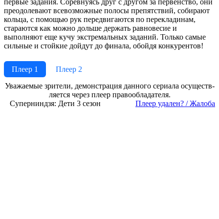
первые задания. Соревнуясь друг с другом за первенство, они
преодолевают всевозможные полосы препятствий, собирают
кольца, с помощью рук передвигаются по перекладинам,
стараются как можно дольше держать равновесие и
выполняют еще кучу экстремальных заданий. Только самые
сильные и стойкие дойдут до финала, обойдя конкурентов!
Плеер 1
Плеер 2
Ува­жае­мые зри­те­ли, де­мон­ст­ра­ция дан­но­го се­риа­ла осу­ще­ст­в­
ля­ет­ся че­рез пле­ер пра­во­об­ла­да­те­ля.
Суперниндзя: Дети 3 сезон
Пле­ер уда­лен? / Жа­ло­ба