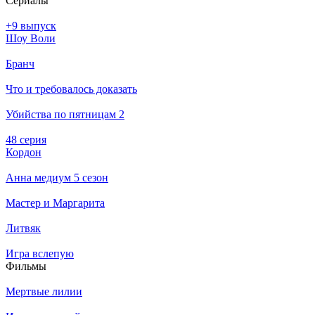
Се­риа­лы
+9 выпуск
Шоу Воли
Бранч
Что и требовалось доказать
Убийства по пятницам 2
48 серия
Кордон
Анна медиум 5 сезон
Мастер и Маргарита
Литвяк
Игра вслепую
Филь­мы
Мертвые лилии