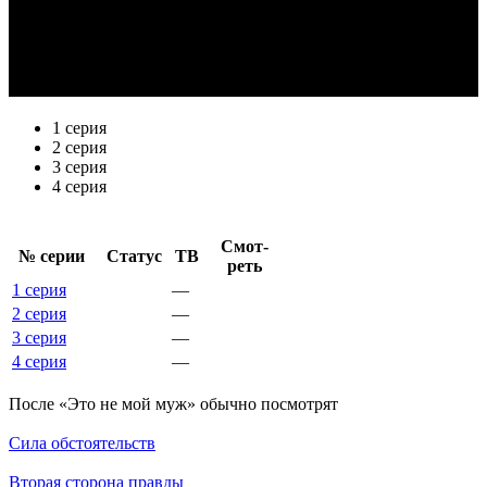
1 серия
2 серия
3 серия
4 серия
Смот­
№ се­рии
Ста­тус
ТВ
реть
1 серия
—
2 серия
—
3 серия
—
4 серия
—
По­сле «Это не мой муж» обыч­но по­смот­рят
Сила обстоятельств
Вторая сторона правды