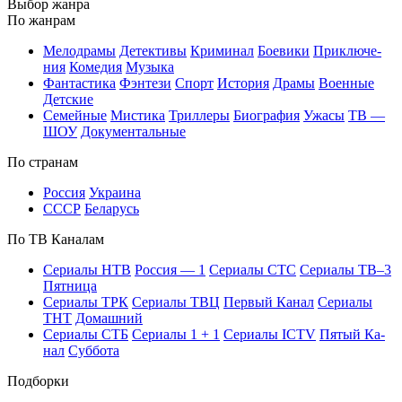
Вы­бор жан­ра
По жан­рам
Ме­ло­дра­мы
Де­тек­ти­вы
Кри­ми­нал
Бое­ви­ки
При­клю­че­
ния
Ко­ме­дия
Му­зы­ка
Фан­та­сти­ка
Фэн­те­зи
Спорт
Ис­то­рия
Дра­мы
Во­ен­ные
Дет­ские
Се­мей­ные
Мис­ти­ка
Трил­ле­ры
Био­гра­фия
Ужа­сы
ТВ —
ШОУ
До­ку­мен­таль­ные
По стра­нам
Рос­сия
Ук­раи­на
СССР
Бе­ла­русь
По ТВ Ка­на­лам
Се­риа­лы НТВ
Рос­сия — 1
Се­риа­лы СТС
Се­риа­лы ТВ–3
Пят­ни­ца
Се­риа­лы ТРК
Се­риа­лы ТВЦ
Пер­вый Ка­нал
Се­риа­лы
ТНТ
До­маш­ний
Се­риа­лы СТБ
Се­риа­лы 1 + 1
Се­риа­лы ICTV
Пя­тый Ка­
нал
Суб­бо­та
Подборки