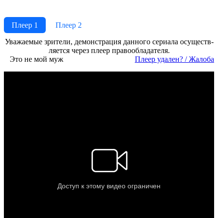
Плеер 1
Плеер 2
Ува­жае­мые зри­те­ли, де­мон­ст­ра­ция дан­но­го се­риа­ла осу­ще­ст­в­
ля­ет­ся че­рез пле­ер пра­во­об­ла­да­те­ля.
Это не мой муж
Пле­ер уда­лен? / Жа­ло­ба