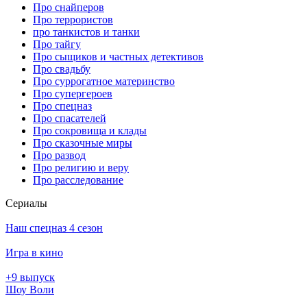
Про снайперов
Про террористов
про танкистов и танки
Про тайгу
Про сыщиков и частных детективов
Про свадьбу
Про суррогатное материнство
Про супергероев
Про спецназ
Про спасателей
Про сокровища и клады
Про сказочные миры
Про развод
Про религию и веру
Про расследование
Се­риа­лы
Наш спецназ 4 сезон
Игра в кино
+9 выпуск
Шоу Воли