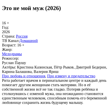
Это не мой муж (2026)
16 +
Год:
2026
Стра­на:
Рос­сия
ТВ Ка­нал:
До­маш­ний
Воз­раст:
16 +
Жанр:
Ме­ло­дра­мы
Ре­жис­сер:
Руслан Паушу
Ак­тё­ры:
Кристина Казинская, Пётр Рыков, Дмитрий Бедерин,
Карина Балашова, Валерия Яриш
Про лю­бовь и от­но­ше­ния
,
Про из­ме­ну и пре­да­тель­ст­во
Рита работает врачом в перинатальном центре и каждый день
помогает другим женщинам стать матерями. Но в её
собственной жизни всё не так гладко. Потеряв ребёнка и
столкнувшись с изменой мужа, она неожиданно становится
единственным человеком, способным помочь его беременной
любовнице сохранить жизнь будущему малышу.