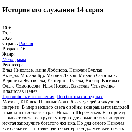
История его служанки 14 серия
16 +
Год:
2026
Стра­на:
Рос­сия
Воз­раст:
16 +
Жанр:
Ме­ло­дра­мы
Ре­жис­сер:
Влад Николаев, Анна Лобанова, Николай Бурлак
Ак­тё­ры:
Милана Бру, Матвей Лыков, Михаил Сотников,
Вероника Журавлева, Екатерина Гусева, Виктор Васильев,
Ольга Ломоносова, Илья Носков, Вячеслав Чепурченко,
Владислав Ценёв
Про лю­бовь и от­но­ше­ния
,
Про бо­га­тых и бед­ных
Москва, XIX век. Пышные балы, блеск усадеб и закулисные
интриги. В мир высшего света с войны возвращается молодой
и завидный холостяк граф Николай Шереметьев. Его приезд
взрывает светские круги: матери с дочерьми плетут интриги,
мечтая заполучить богатого жениха. Но для самого Николая
всё сложнее — по завещанию матери он должен жениться в