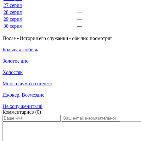
27 серия
—
28 серия
—
29 серия
—
30 серия
—
По­сле «История его служанки» обыч­но по­смот­рят
Большая любовь
Золотое дно
Холостяк
Много шума из ничего
Джокер. Возмездие
Не хочу жениться!
Ком­мен­та­ри­ев (0)