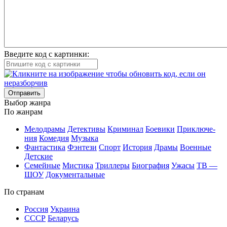
Введите код с картинки:
Отправить
Вы­бор жан­ра
По жан­рам
Ме­ло­дра­мы
Де­тек­ти­вы
Кри­ми­нал
Бое­ви­ки
При­клю­че­
ния
Ко­ме­дия
Му­зы­ка
Фан­та­сти­ка
Фэн­те­зи
Спорт
Ис­то­рия
Дра­мы
Во­ен­ные
Дет­ские
Се­мей­ные
Мис­ти­ка
Трил­ле­ры
Био­гра­фия
Ужа­сы
ТВ —
ШОУ
До­ку­мен­таль­ные
По стра­нам
Рос­сия
Ук­раи­на
СССР
Бе­ла­русь