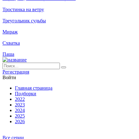
Тростинка на ветру
Треугольник судьбы
Мираж
Схватка
Паша
Ре­ги­ст­ра­ция
Вой­ти
Глав­ная стра­ни­ца
Подборки
2022
2023
2024
2025
2026
Все серии