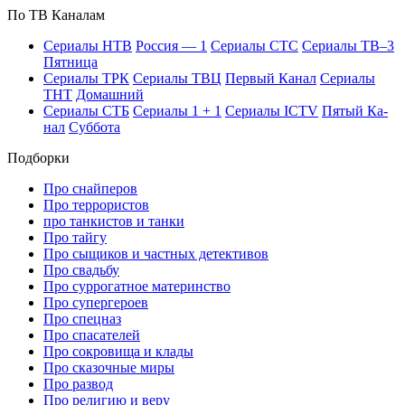
По ТВ Ка­на­лам
Се­риа­лы НТВ
Рос­сия — 1
Се­риа­лы СТС
Се­риа­лы ТВ–3
Пят­ни­ца
Се­риа­лы ТРК
Се­риа­лы ТВЦ
Пер­вый Ка­нал
Се­риа­лы
ТНТ
До­маш­ний
Се­риа­лы СТБ
Се­риа­лы 1 + 1
Се­риа­лы ICTV
Пя­тый Ка­
нал
Суб­бо­та
Подборки
Про снайперов
Про террористов
про танкистов и танки
Про тайгу
Про сыщиков и частных детективов
Про свадьбу
Про суррогатное материнство
Про супергероев
Про спецназ
Про спасателей
Про сокровища и клады
Про сказочные миры
Про развод
Про религию и веру