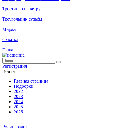
Тростинка на ветру
Треугольник судьбы
Мираж
Схватка
Паша
Ре­ги­ст­ра­ция
Вой­ти
Глав­ная стра­ни­ца
Подборки
2022
2023
2024
2025
2026
Родина ждет