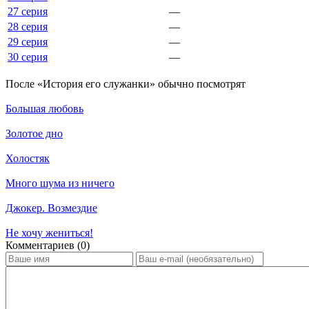
27 серия
—
28 серия
—
29 серия
—
30 серия
—
По­сле «История его служанки» обыч­но по­смот­рят
Большая любовь
Золотое дно
Холостяк
Много шума из ничего
Джокер. Возмездие
Не хочу жениться!
Ком­мен­та­ри­ев (0)