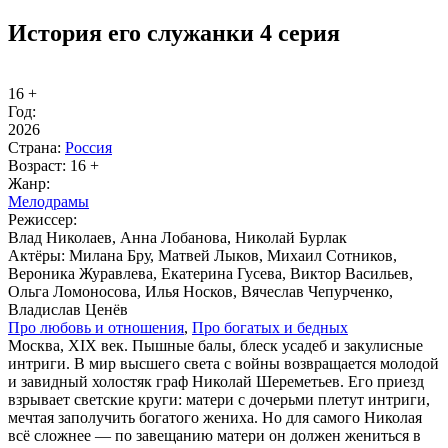
История его служанки 4 серия
16 +
Год:
2026
Стра­на:
Рос­сия
Воз­раст:
16 +
Жанр:
Ме­ло­дра­мы
Ре­жис­сер:
Влад Николаев, Анна Лобанова, Николай Бурлак
Ак­тё­ры:
Милана Бру, Матвей Лыков, Михаил Сотников,
Вероника Журавлева, Екатерина Гусева, Виктор Васильев,
Ольга Ломоносова, Илья Носков, Вячеслав Чепурченко,
Владислав Ценёв
Про лю­бовь и от­но­ше­ния
,
Про бо­га­тых и бед­ных
Москва, XIX век. Пышные балы, блеск усадеб и закулисные
интриги. В мир высшего света с войны возвращается молодой
и завидный холостяк граф Николай Шереметьев. Его приезд
взрывает светские круги: матери с дочерьми плетут интриги,
мечтая заполучить богатого жениха. Но для самого Николая
всё сложнее — по завещанию матери он должен жениться в