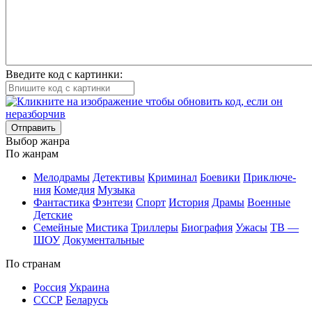
Введите код с картинки:
Отправить
Вы­бор жан­ра
По жан­рам
Ме­ло­дра­мы
Де­тек­ти­вы
Кри­ми­нал
Бое­ви­ки
При­клю­че­
ния
Ко­ме­дия
Му­зы­ка
Фан­та­сти­ка
Фэн­те­зи
Спорт
Ис­то­рия
Дра­мы
Во­ен­ные
Дет­ские
Се­мей­ные
Мис­ти­ка
Трил­ле­ры
Био­гра­фия
Ужа­сы
ТВ —
ШОУ
До­ку­мен­таль­ные
По стра­нам
Рос­сия
Ук­раи­на
СССР
Бе­ла­русь