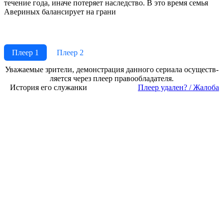
течение года, иначе потеряет наследство. В это время семья
Авериных балансирует на грани
Плеер 1
Плеер 2
Ува­жае­мые зри­те­ли, де­мон­ст­ра­ция дан­но­го се­риа­ла осу­ще­ст­в­
ля­ет­ся че­рез пле­ер пра­во­об­ла­да­те­ля.
История его служанки
Пле­ер уда­лен? / Жа­ло­ба