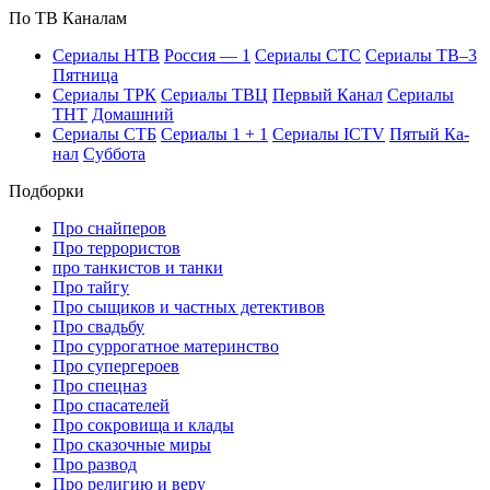
По ТВ Ка­на­лам
Се­риа­лы НТВ
Рос­сия — 1
Се­риа­лы СТС
Се­риа­лы ТВ–3
Пят­ни­ца
Се­риа­лы ТРК
Се­риа­лы ТВЦ
Пер­вый Ка­нал
Се­риа­лы
ТНТ
До­маш­ний
Се­риа­лы СТБ
Се­риа­лы 1 + 1
Се­риа­лы ICTV
Пя­тый Ка­
нал
Суб­бо­та
Подборки
Про снайперов
Про террористов
про танкистов и танки
Про тайгу
Про сыщиков и частных детективов
Про свадьбу
Про суррогатное материнство
Про супергероев
Про спецназ
Про спасателей
Про сокровища и клады
Про сказочные миры
Про развод
Про религию и веру