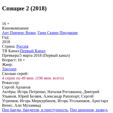
Спящие 2 (2018)
16 +
Ки­но­ком­па­ния:
Арт Пикчерс Вижн
,
Грин Скрин Продакшн
Год:
2018
Стра­на:
Рос­сия
ТВ Ка­нал:
Пер­вый Ка­нал
Пре­мье­ра:
5 марта 2018 (Первый канал)
Воз­раст:
16 +
Жанр:
Трил­лер
Сколь­ко се­рий:
4 серии по 49 мин. (196 мин. всего)
Ре­жис­сер:
Сергей Арланов
Ак­тё­ры:
Игорь Петренко, Наталья Рогожкина, Дмитрий
Ульянов, Юрий Беляев, Александр Рапопорт, Сергей
Угрюмов, Игорь Миркурбанов, Игорь Угольников, Аристарх
Венес, Али Мухаммад
Про бан­ды, бан­ди­тов, и пре­ступ­ность
,
Про шпио­нов, раз­вед­