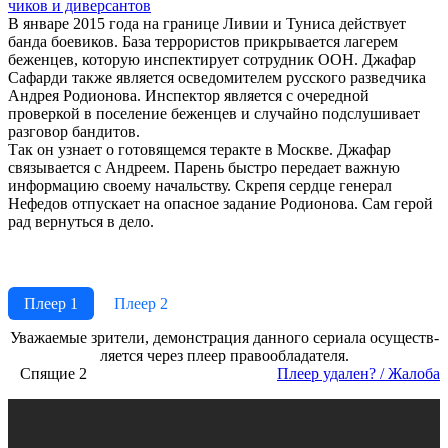
чи­ков и ди­вер­сан­тов
В январе 2015 года на границе Ливии и Туниса действует
банда боевиков. База террористов прикрывается лагерем
беженцев, которую инспектирует сотрудник ООН. Джафар
Сафарди также является осведомителем русского разведчика
Андрея Родионова. Инспектор является с очередной
проверкой в поселение беженцев и случайно подслушивает
разговор бандитов.
Так он узнает о готовящемся теракте в Москве. Джафар
связывается с Андреем. Парень быстро передает важную
информацию своему начальству. Скрепя сердце генерал
Нефедов отпускает на опасное задание Родионова. Сам герой
рад вернуться в дело.
Плеер 1
Плеер 2
Ува­жае­мые зри­те­ли, де­мон­ст­ра­ция дан­но­го се­риа­ла осу­ще­ст­в­
ля­ет­ся че­рез пле­ер пра­во­об­ла­да­те­ля.
Спящие 2
Пле­ер уда­лен? / Жа­ло­ба