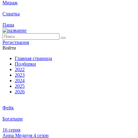
Мираж
Схватка
Паша
Ре­ги­ст­ра­ция
Вой­ти
Глав­ная стра­ни­ца
Подборки
2022
2023
2024
2025
2026
Фейк
Богатыри
16 серия
Анна Медиум 4 сезон