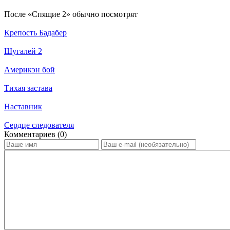
По­сле «Спящие 2» обыч­но по­смот­рят
Крепость Бадабер
Шугалей 2
Америкэн бой
Тихая застава
Наставник
Сердце следователя
Ком­мен­та­ри­ев (0)