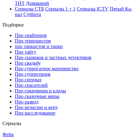
ТНТ
До­маш­ний
Се­риа­лы СТБ
Се­риа­лы 1 + 1
Се­риа­лы ICTV
Пя­тый Ка­
нал
Суб­бо­та
Подборки
Про снайперов
Про террористов
про танкистов и танки
Про тайгу
Про сыщиков и частных детективов
Про свадьбу
Про суррогатное материнство
Про супергероев
Про спецназ
Про спасателей
Про сокровища и клады
Про сказочные миры
Про развод
Про религию и веру
Про расследование
Се­риа­лы
Фейк