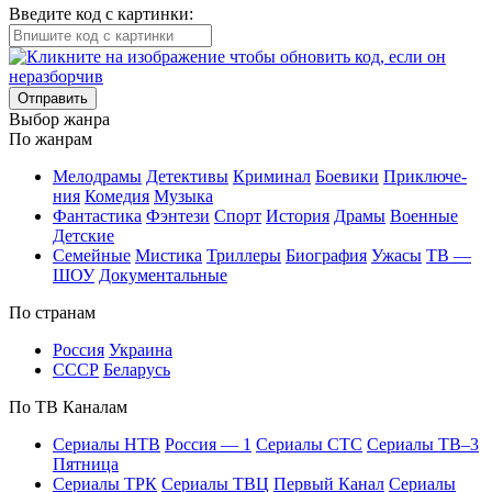
Введите код с картинки:
Отправить
Вы­бор жан­ра
По жан­рам
Ме­ло­дра­мы
Де­тек­ти­вы
Кри­ми­нал
Бое­ви­ки
При­клю­че­
ния
Ко­ме­дия
Му­зы­ка
Фан­та­сти­ка
Фэн­те­зи
Спорт
Ис­то­рия
Дра­мы
Во­ен­ные
Дет­ские
Се­мей­ные
Мис­ти­ка
Трил­ле­ры
Био­гра­фия
Ужа­сы
ТВ —
ШОУ
До­ку­мен­таль­ные
По стра­нам
Рос­сия
Ук­раи­на
СССР
Бе­ла­русь
По ТВ Ка­на­лам
Се­риа­лы НТВ
Рос­сия — 1
Се­риа­лы СТС
Се­риа­лы ТВ–3
Пят­ни­ца
Се­риа­лы ТРК
Се­риа­лы ТВЦ
Пер­вый Ка­нал
Се­риа­лы