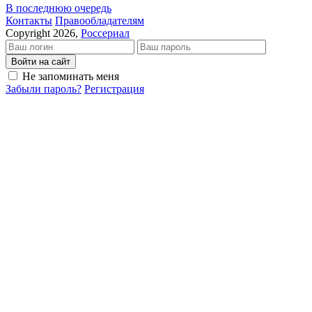
В последнюю очередь
Кон­так­ты
Пра­во­об­ла­да­те­лям
Copyright 2026,
Россериал
Войти на сайт
Не запоминать меня
Забыли пароль?
Регистрация