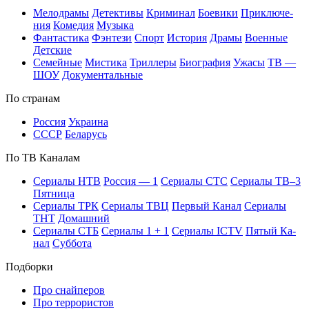
Ме­ло­дра­мы
Де­тек­ти­вы
Кри­ми­нал
Бое­ви­ки
При­клю­че­
ния
Ко­ме­дия
Му­зы­ка
Фан­та­сти­ка
Фэн­те­зи
Спорт
Ис­то­рия
Дра­мы
Во­ен­ные
Дет­ские
Се­мей­ные
Мис­ти­ка
Трил­ле­ры
Био­гра­фия
Ужа­сы
ТВ —
ШОУ
До­ку­мен­таль­ные
По стра­нам
Рос­сия
Ук­раи­на
СССР
Бе­ла­русь
По ТВ Ка­на­лам
Се­риа­лы НТВ
Рос­сия — 1
Се­риа­лы СТС
Се­риа­лы ТВ–3
Пят­ни­ца
Се­риа­лы ТРК
Се­риа­лы ТВЦ
Пер­вый Ка­нал
Се­риа­лы
ТНТ
До­маш­ний
Се­риа­лы СТБ
Се­риа­лы 1 + 1
Се­риа­лы ICTV
Пя­тый Ка­
нал
Суб­бо­та
Подборки
Про снайперов
Про террористов