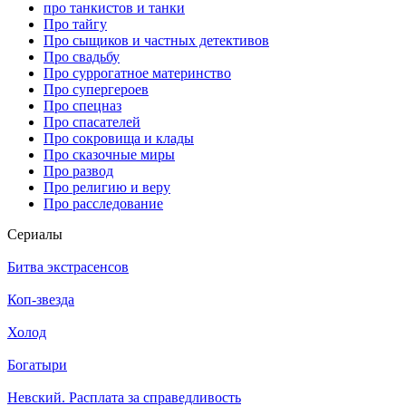
про танкистов и танки
Про тайгу
Про сыщиков и частных детективов
Про свадьбу
Про суррогатное материнство
Про супергероев
Про спецназ
Про спасателей
Про сокровища и клады
Про сказочные миры
Про развод
Про религию и веру
Про расследование
Се­риа­лы
Битва экстрасенсов
Коп-звезда
Холод
Богатыри
Невский. Расплата за справедливость