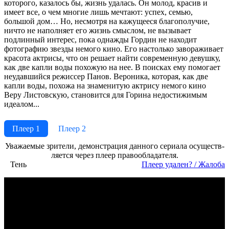
которого, казалось бы, жизнь удалась. Он молод, красив и
имеет все, о чем многие лишь мечтают: успех, семью,
большой дом… Но, несмотря на кажущееся благополучие,
ничто не наполняет его жизнь смыслом, не вызывает
подлинный интерес, пока однажды Гордин не находит
фотографию звезды немого кино. Его настолько завораживает
красота актрисы, что он решает найти современную девушку,
как две капли воды похожую на нее. В поисках ему помогает
неудавшийся режиссер Панов. Вероника, которая, как две
капли воды, похожа на знаменитую актрису немого кино
Веру Листовскую, становится для Горина недостижимым
идеалом...
Плеер 1
Плеер 2
Ува­жае­мые зри­те­ли, де­мон­ст­ра­ция дан­но­го се­риа­ла осу­ще­ст­в­
ля­ет­ся че­рез пле­ер пра­во­об­ла­да­те­ля.
Тень
Пле­ер уда­лен? / Жа­ло­ба