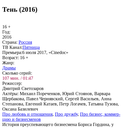
Тень (2016)
16 +
Год:
2016
Стра­на:
Рос­сия
ТВ Ка­нал:
Пят­ни­ца
Пре­мье­ра:
6 июля 2017, «Cinedoc»
Воз­раст:
16 +
Жанр:
Дра­мы
Сколь­ко се­рий:
107 мин. / 01:47
Ре­жис­сер:
Дмитрий Светозаров
Ак­тё­ры:
Михаил Пореченков, Юрий Стоянов, Варвара
Щербакова, Павел Чернявский, Сергей Васильев, Анна
Степанова, Евгений Катаев, Петр Логачев, Татьяна Тузова,
Оксана Базилевич
Про лю­бовь и от­но­ше­ния
,
Про друж­бу
,
Про биз­нес, ком­мер­
цию и биз­нес­ме­нов
История преуспевающего бизнесмена Бориса Гордина, у