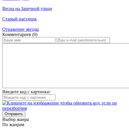
Весна на Заречной улице
Старый наездник
Отражение звезды
Ком­мен­та­ри­ев (0)
Введите код с картинки:
Отправить
Вы­бор жан­ра
По жан­рам