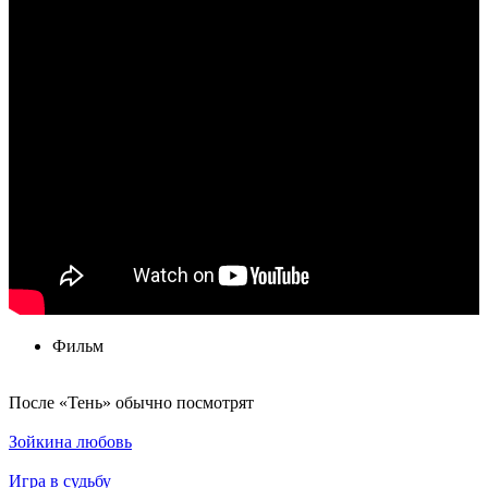
Фильм
По­сле «Тень» обыч­но по­смот­рят
Зойкина любовь
Игра в судьбу