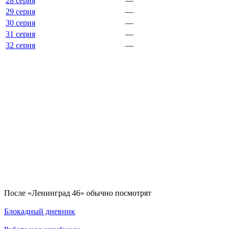
28 серия
—
29 серия
—
30 серия
—
31 серия
—
32 серия
—
По­сле «Ленинград 46» обыч­но по­смот­рят
Блокадный дневник