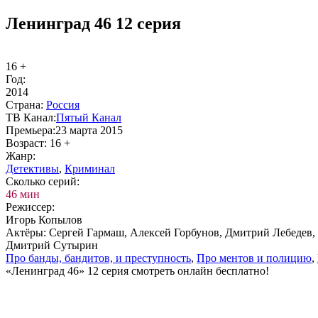
Ленинград 46 12 серия
16 +
Год:
2014
Стра­на:
Рос­сия
ТВ Ка­нал:
Пя­тый Ка­нал
Пре­мье­ра:
23 марта 2015
Воз­раст:
16 +
Жанр:
Де­тек­ти­вы
,
Кри­ми­нал
Сколь­ко се­рий:
46 мин
Ре­жис­сер:
Игорь Копылов
Ак­тё­ры:
Сергей Гармаш, Алексей Горбунов, Дмитрий Лебедев
Дмитрий Сутырин
Про бан­ды, бан­ди­тов, и пре­ступ­ность
,
Про мен­тов и по­ли­цию
,
«Ленинград 46» 12 серия смотреть онлайн бесплатно!