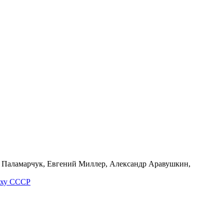
й Паламарчук, Евгений Миллер, Александр Аравушкин,
о­ху СССР