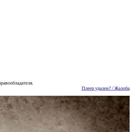
а­во­об­ла­да­те­ля.
Пле­ер уда­лен? / Жа­ло­ба