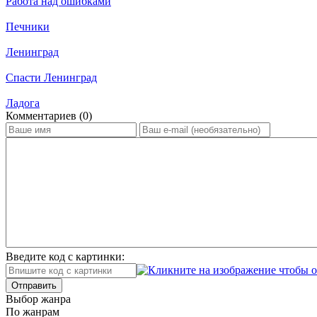
Работа над ошибками
Печники
Ленинград
Спасти Ленинград
Ладога
Ком­мен­та­ри­ев (0)
Введите код с картинки:
Отправить
Вы­бор жан­ра
По жан­рам