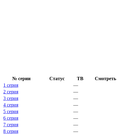
№ се­рии
Ста­тус
ТВ
Смот­реть
1 серия
—
2 серия
—
3 серия
—
4 серия
—
5 серия
—
6 серия
—
7 серия
—
8 серия
—