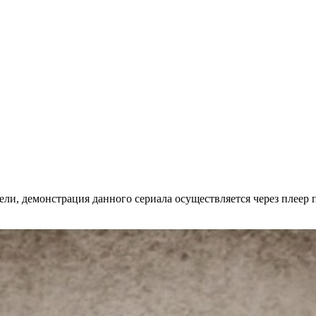
ли, де­мон­ст­ра­ция дан­но­го се­риа­ла осу­ще­ст­в­ля­ет­ся че­рез пле­ер пр