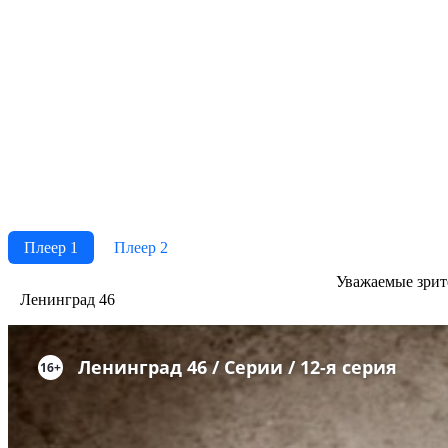
Плеер 1
Плеер 2
Ува­жае­мые зри­те­
Ленинград 46