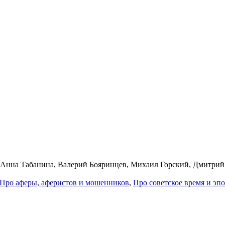
, Анна Табанина, Валерий Бояринцев, Михаил Горский, Дмитри
Про афе­ры, афе­ри­стов и мо­шен­ни­ков
,
Про со­вет­ское вре­мя и эп