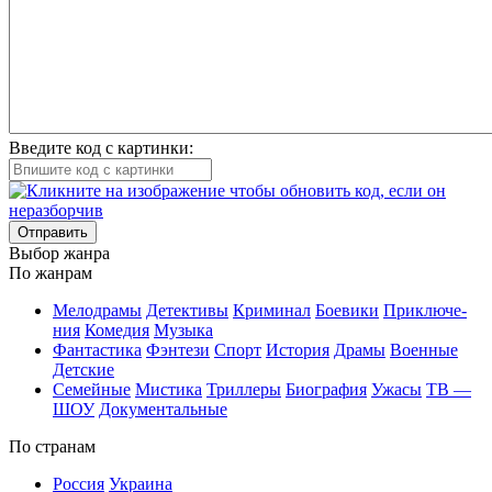
Введите код с картинки:
Отправить
Вы­бор жан­ра
По жан­рам
Ме­ло­дра­мы
Де­тек­ти­вы
Кри­ми­нал
Бое­ви­ки
При­клю­че­
ния
Ко­ме­дия
Му­зы­ка
Фан­та­сти­ка
Фэн­те­зи
Спорт
Ис­то­рия
Дра­мы
Во­ен­ные
Дет­ские
Се­мей­ные
Мис­ти­ка
Трил­ле­ры
Био­гра­фия
Ужа­сы
ТВ —
ШОУ
До­ку­мен­таль­ные
По стра­нам
Рос­сия
Ук­раи­на