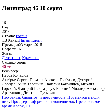
Ленинград 46 18 серия
16 +
Год:
2014
Стра­на:
Рос­сия
ТВ Ка­нал:
Пя­тый Ка­нал
Пре­мье­ра:
23 марта 2015
Воз­раст:
16 +
Жанр:
Де­тек­ти­вы
,
Кри­ми­нал
Сколь­ко се­рий:
46 мин
Ре­жис­сер:
Игорь Копылов
Ак­тё­ры:
Сергей Гармаш, Алексей Горбунов, Дмитрий
Лебедев, Анна Табанина, Валерий Бояринцев, Михаил
Горский, Дмитрий Паламарчук, Евгений Миллер, Александр
Аравушкин, Дмитрий Сутырин
Про бан­ды, бан­ди­тов, и пре­ступ­ность
,
Про мен­тов и по­ли­
цию
,
Про афе­ры, афе­ри­стов и мо­шен­ни­ков
,
Про со­вет­ское
вре­мя и эпо­ху СССР