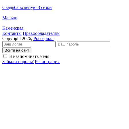
Свадьба вслепую 3 сезон
Малыш
Каменская
Кон­так­ты
Пра­во­об­ла­да­те­лям
Copyright 2026,
Россериал
Войти на сайт
Не запоминать меня
Забыли пароль?
Регистрация