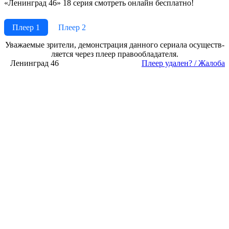
«Ленинград 46» 18 серия смотреть онлайн бесплатно!
Плеер 1
Плеер 2
Ува­жае­мые зри­те­ли, де­мон­ст­ра­ция дан­но­го се­риа­ла осу­ще­ст­в­
ля­ет­ся че­рез пле­ер пра­во­об­ла­да­те­ля.
Ленинград 46
Пле­ер уда­лен? / Жа­ло­ба