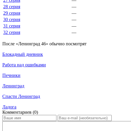
27 серия
—
28 серия
—
29 серия
—
30 серия
—
31 серия
—
32 серия
—
По­сле «Ленинград 46» обыч­но по­смот­рят
Блокадный дневник
Работа над ошибками
Печники
Ленинград
Спасти Ленинград
Ладога
Ком­мен­та­ри­ев (0)