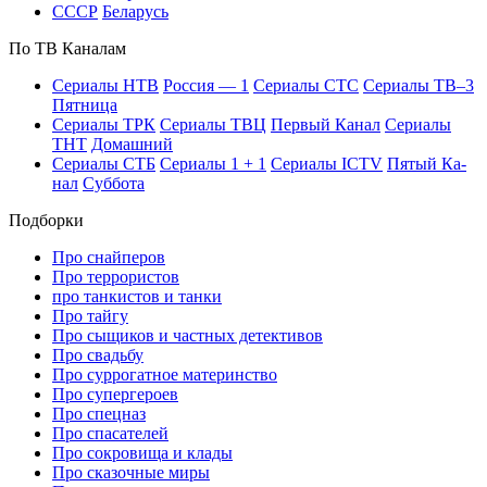
СССР
Бе­ла­русь
По ТВ Ка­на­лам
Се­риа­лы НТВ
Рос­сия — 1
Се­риа­лы СТС
Се­риа­лы ТВ–3
Пят­ни­ца
Се­риа­лы ТРК
Се­риа­лы ТВЦ
Пер­вый Ка­нал
Се­риа­лы
ТНТ
До­маш­ний
Се­риа­лы СТБ
Се­риа­лы 1 + 1
Се­риа­лы ICTV
Пя­тый Ка­
нал
Суб­бо­та
Подборки
Про снайперов
Про террористов
про танкистов и танки
Про тайгу
Про сыщиков и частных детективов
Про свадьбу
Про суррогатное материнство
Про супергероев
Про спецназ
Про спасателей
Про сокровища и клады
Про сказочные миры