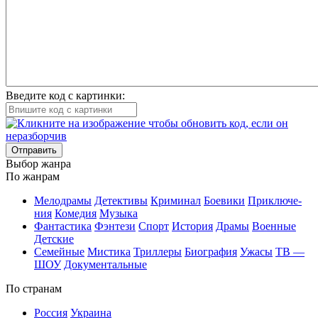
Введите код с картинки:
Отправить
Вы­бор жан­ра
По жан­рам
Ме­ло­дра­мы
Де­тек­ти­вы
Кри­ми­нал
Бое­ви­ки
При­клю­че­
ния
Ко­ме­дия
Му­зы­ка
Фан­та­сти­ка
Фэн­те­зи
Спорт
Ис­то­рия
Дра­мы
Во­ен­ные
Дет­ские
Се­мей­ные
Мис­ти­ка
Трил­ле­ры
Био­гра­фия
Ужа­сы
ТВ —
ШОУ
До­ку­мен­таль­ные
По стра­нам
Рос­сия
Ук­раи­на