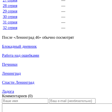
27 серия
—
28 серия
—
29 серия
—
30 серия
—
31 серия
—
32 серия
—
По­сле «Ленинград 46» обыч­но по­смот­рят
Блокадный дневник
Работа над ошибками
Печники
Ленинград
Спасти Ленинград
Ладога
Ком­мен­та­ри­ев (0)