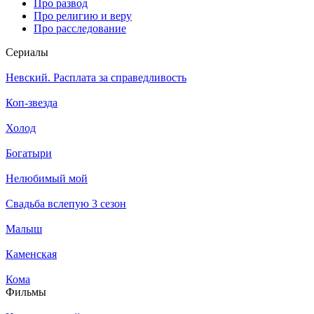
Про развод
Про религию и веру
Про расследование
Се­риа­лы
Невский. Расплата за справедливость
Коп-звезда
Холод
Богатыри
Нелюбимый мой
Свадьба вслепую 3 сезон
Малыш
Каменская
Кома
Филь­мы