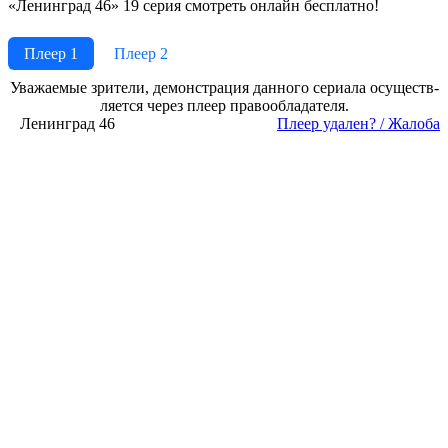
«Ленинград 46» 19 серия смотреть онлайн бесплатно!
Плеер 1
Плеер 2
Ува­жае­мые зри­те­ли, де­мон­ст­ра­ция дан­но­го се­риа­ла осу­ще­ст­в­
ля­ет­ся че­рез пле­ер пра­во­об­ла­да­те­ля.
Ленинград 46
Пле­ер уда­лен? / Жа­ло­ба