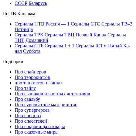
СССР
Бе­ла­русь
По ТВ Ка­на­лам
Се­риа­лы НТВ
Рос­сия — 1
Се­риа­лы СТС
Се­риа­лы ТВ–3
Пят­ни­ца
Се­риа­лы ТРК
Се­риа­лы ТВЦ
Пер­вый Ка­нал
Се­риа­лы
ТНТ
До­маш­ний
Се­риа­лы СТБ
Се­риа­лы 1 + 1
Се­риа­лы ICTV
Пя­тый Ка­
нал
Суб­бо­та
Подборки
Про снайперов
Про террористов
про танкистов и танки
Про тайгу
Про сыщиков и частных детективов
Про свадьбу
Про суррогатное материнство
Про супергероев
Про спецназ
Про спасателей
Про сокровища и клады
Про сказочные миры