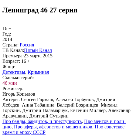
Ленинград 46 27 серия
16 +
Год:
2014
Стра­на:
Рос­сия
ТВ Ка­нал:
Пя­тый Ка­нал
Пре­мье­ра:
23 марта 2015
Воз­раст:
16 +
Жанр:
Де­тек­ти­вы
,
Кри­ми­нал
Сколь­ко се­рий:
46 мин
Ре­жис­сер:
Игорь Копылов
Ак­тё­ры:
Сергей Гармаш, Алексей Горбунов, Дмитрий
Лебедев, Анна Табанина, Валерий Бояринцев, Михаил
Горский, Дмитрий Паламарчук, Евгений Миллер, Александр
Аравушкин, Дмитрий Сутырин
Про бан­ды, бан­ди­тов, и пре­ступ­ность
,
Про мен­тов и по­ли­
цию
,
Про афе­ры, афе­ри­стов и мо­шен­ни­ков
,
Про со­вет­ское
вре­мя и эпо­ху СССР