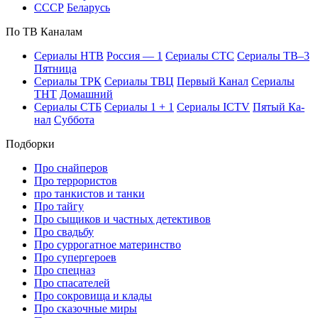
СССР
Бе­ла­русь
По ТВ Ка­на­лам
Се­риа­лы НТВ
Рос­сия — 1
Се­риа­лы СТС
Се­риа­лы ТВ–3
Пят­ни­ца
Се­риа­лы ТРК
Се­риа­лы ТВЦ
Пер­вый Ка­нал
Се­риа­лы
ТНТ
До­маш­ний
Се­риа­лы СТБ
Се­риа­лы 1 + 1
Се­риа­лы ICTV
Пя­тый Ка­
нал
Суб­бо­та
Подборки
Про снайперов
Про террористов
про танкистов и танки
Про тайгу
Про сыщиков и частных детективов
Про свадьбу
Про суррогатное материнство
Про супергероев
Про спецназ
Про спасателей
Про сокровища и клады
Про сказочные миры