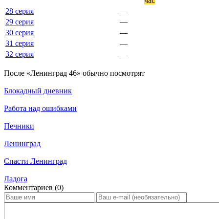
час
28 серия
—
29 серия
—
30 серия
—
31 серия
—
32 серия
—
По­сле «Ленинград 46» обыч­но по­смот­рят
Блокадный дневник
Работа над ошибками
Печники
Ленинград
Спасти Ленинград
Ладога
Ком­мен­та­ри­ев (0)