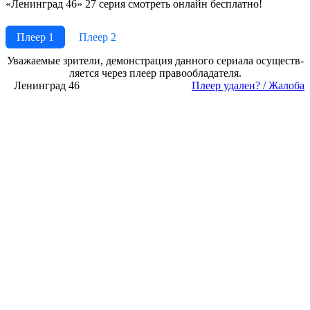
«Ленинград 46» 27 серия смотреть онлайн бесплатно!
Плеер 1
Плеер 2
Ува­жае­мые зри­те­ли, де­мон­ст­ра­ция дан­но­го се­риа­ла осу­ще­ст­в­
ля­ет­ся че­рез пле­ер пра­во­об­ла­да­те­ля.
Ленинград 46
Пле­ер уда­лен? / Жа­ло­ба