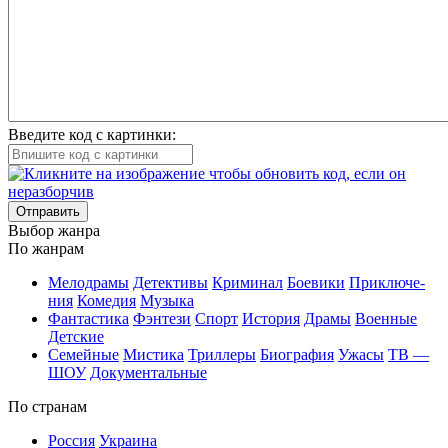
Введите код с картинки:
Отправить
Вы­бор жан­ра
По жан­рам
Ме­ло­дра­мы
Де­тек­ти­вы
Кри­ми­нал
Бое­ви­ки
При­клю­че­
ния
Ко­ме­дия
Му­зы­ка
Фан­та­сти­ка
Фэн­те­зи
Спорт
Ис­то­рия
Дра­мы
Во­ен­ные
Дет­ские
Се­мей­ные
Мис­ти­ка
Трил­ле­ры
Био­гра­фия
Ужа­сы
ТВ —
ШОУ
До­ку­мен­таль­ные
По стра­нам
Рос­сия
Ук­раи­на