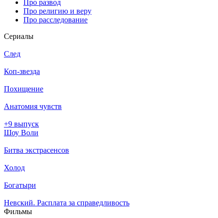
Про развод
Про религию и веру
Про расследование
Се­риа­лы
След
Коп-звезда
Похищение
Анатомия чувств
+9 выпуск
Шоу Воли
Битва экстрасенсов
Холод
Богатыри
Невский. Расплата за справедливость
Филь­мы