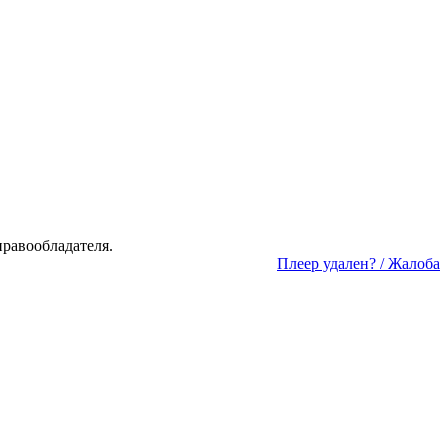
а­во­об­ла­да­те­ля.
Пле­ер уда­лен? / Жа­ло­ба