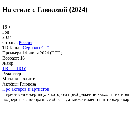
На стиле с Глюкозой (2024)
16 +
Год:
2024
Стра­на:
Рос­сия
ТВ Ка­нал:
Се­риа­лы СТС
Пре­мье­ра:
14 июля 2024 (СТС)
Воз­раст:
16 +
Жанр:
ТВ — ШОУ
Ре­жис­сер:
Михаил Полиит
Ак­тё­ры:
Глюкоза
Про ак­те­ров и ар­ти­стов
Первое мэйковер-шоу, в котором преображение выходит на новы
подберёт разнообразные образы, а также изменит интерьер ква