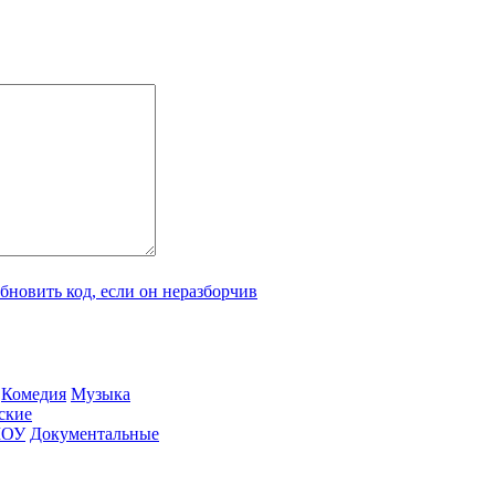
Ко­ме­дия
Му­зы­ка
­ские
ШОУ
До­ку­мен­таль­ные