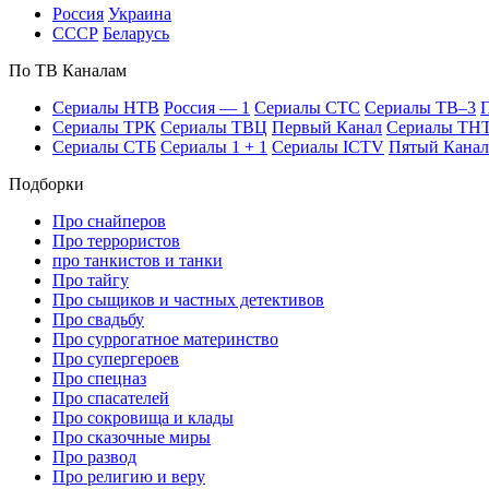
Рос­сия
Ук­раи­на
СССР
Бе­ла­русь
По ТВ Ка­на­лам
Се­риа­лы НТВ
Рос­сия — 1
Се­риа­лы СТС
Се­риа­лы ТВ–3
П
Се­риа­лы ТРК
Се­риа­лы ТВЦ
Пер­вый Ка­нал
Се­риа­лы ТН
Се­риа­лы СТБ
Се­риа­лы 1 + 1
Се­риа­лы ICTV
Пя­тый Ка­нал
Подборки
Про снайперов
Про террористов
про танкистов и танки
Про тайгу
Про сыщиков и частных детективов
Про свадьбу
Про суррогатное материнство
Про супергероев
Про спецназ
Про спасателей
Про сокровища и клады
Про сказочные миры
Про развод
Про религию и веру