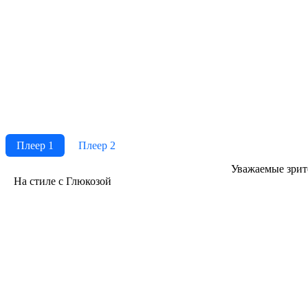
Плеер 1
Плеер 2
Ува­жае­мые зри­те­
На стиле с Глюкозой