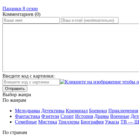
Пацанки 8 сезон
Ком­мен­та­ри­ев (0)
Введите код с картинки:
Отправить
Вы­бор жан­ра
По жан­рам
Ме­ло­дра­мы
Де­тек­ти­вы
Кри­ми­нал
Бое­ви­ки
При­клю­че­ния
Фан­та­сти­ка
Фэн­те­зи
Спорт
Ис­то­рия
Дра­мы
Во­ен­ные
Дет
Се­мей­ные
Мис­ти­ка
Трил­ле­ры
Био­гра­фия
Ужа­сы
ТВ — 
По стра­нам