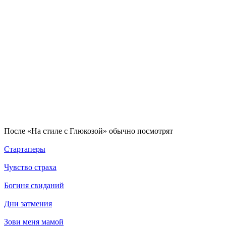
По­сле «На стиле с Глюкозой» обыч­но по­смот­рят
Стартаперы
Чувство страха
Богиня свиданий
Дни затмения
Зови меня мамой