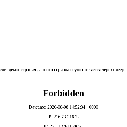
ли, де­мон­ст­ра­ция дан­но­го се­риа­ла осу­ще­ст­в­ля­ет­ся че­рез пле­ер пр