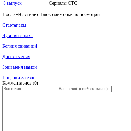
8 выпуск
Сериалы СТС
По­сле «На стиле с Глюкозой» обыч­но по­смот­рят
Стартаперы
Чувство страха
Богиня свиданий
Дни затмения
Зови меня мамой
Пацанки 8 сезон
Ком­мен­та­ри­ев (0)