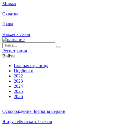
Мираж
Схватка
Паша
Нюхач 3 сезон
Ре­ги­ст­ра­ция
Вой­ти
Глав­ная стра­ни­ца
Подборки
2022
2023
2024
2025
2026
Освобождение: Битва за Берлин
Я иду тебя искать 9 сезон