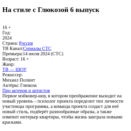
На стиле с Глюкозой 6 выпуск
16 +
Год:
2024
Стра­на:
Рос­сия
ТВ Ка­нал:
Се­риа­лы СТС
Пре­мье­ра:
14 июля 2024 (СТС)
Воз­раст:
16 +
Жанр:
ТВ — ШОУ
Ре­жис­сер:
Михаил Полиит
Ак­тё­ры:
Глюкоза
Про ак­те­ров и ар­ти­стов
Первое мэйковер-шоу, в котором преображение выходит на
новый уровень – психолог проекта определит тип личности
участницы программы, а команда проекта создаст для неё
новый стиль, подберёт разнообразные образы, а также
изменит интерьер квартиры, чтобы жизнь заиграла новыми
красками.