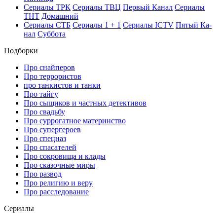
Се­риа­лы ТРК
Се­риа­лы ТВЦ
Пер­вый Ка­нал
Се­риа­лы
ТНТ
До­маш­ний
Се­риа­лы СТБ
Се­риа­лы 1 + 1
Се­риа­лы ICTV
Пя­тый Ка­
нал
Суб­бо­та
Подборки
Про снайперов
Про террористов
про танкистов и танки
Про тайгу
Про сыщиков и частных детективов
Про свадьбу
Про суррогатное материнство
Про супергероев
Про спецназ
Про спасателей
Про сокровища и клады
Про сказочные миры
Про развод
Про религию и веру
Про расследование
Се­риа­лы