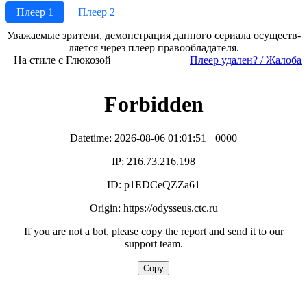
Плеер 1
Плеер 2
Ува­жае­мые зри­те­ли, де­мон­ст­ра­ция дан­но­го се­риа­ла осу­ще­ст­в­
ля­ет­ся че­рез пле­ер пра­во­об­ла­да­те­ля.
На стиле с Глюкозой
Пле­ер уда­лен? / Жа­ло­ба