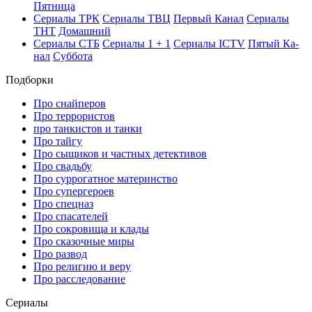
Пят­ни­ца
Се­риа­лы ТРК
Се­риа­лы ТВЦ
Пер­вый Ка­нал
Се­риа­лы
ТНТ
До­маш­ний
Се­риа­лы СТБ
Се­риа­лы 1 + 1
Се­риа­лы ICTV
Пя­тый Ка­
нал
Суб­бо­та
Подборки
Про снайперов
Про террористов
про танкистов и танки
Про тайгу
Про сыщиков и частных детективов
Про свадьбу
Про суррогатное материнство
Про супергероев
Про спецназ
Про спасателей
Про сокровища и клады
Про сказочные миры
Про развод
Про религию и веру
Про расследование
Се­риа­лы