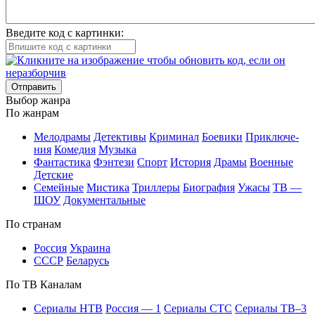
Введите код с картинки:
Отправить
Вы­бор жан­ра
По жан­рам
Ме­ло­дра­мы
Де­тек­ти­вы
Кри­ми­нал
Бое­ви­ки
При­клю­че­
ния
Ко­ме­дия
Му­зы­ка
Фан­та­сти­ка
Фэн­те­зи
Спорт
Ис­то­рия
Дра­мы
Во­ен­ные
Дет­ские
Се­мей­ные
Мис­ти­ка
Трил­ле­ры
Био­гра­фия
Ужа­сы
ТВ —
ШОУ
До­ку­мен­таль­ные
По стра­нам
Рос­сия
Ук­раи­на
СССР
Бе­ла­русь
По ТВ Ка­на­лам
Се­риа­лы НТВ
Рос­сия — 1
Се­риа­лы СТС
Се­риа­лы ТВ–3