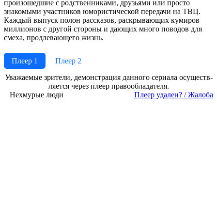
произошедшие с родственниками, друзьями или просто
знакомыми участников юмористической передачи на ТВЦ.
Каждый выпуск полон рассказов, раскрывающих кумиров
миллионов с другой стороны и дающих много поводов для
смеха, продлевающего жизнь.
Плеер 1
Плеер 2
Ува­жае­мые зри­те­ли, де­мон­ст­ра­ция дан­но­го се­риа­ла осу­ще­ст­в­
ля­ет­ся че­рез пле­ер пра­во­об­ла­да­те­ля.
Нехмурые люди
Пле­ер уда­лен? / Жа­ло­ба