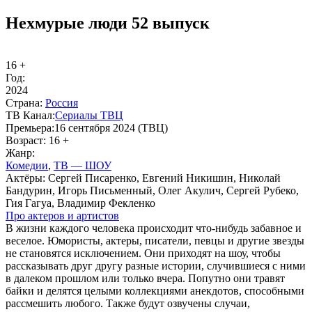
Нехмурые люди 52 выпуск
16 +
Год:
2024
Стра­на:
Рос­сия
ТВ Ка­нал:
Сериалы ТВЦ
Пре­мье­ра:
16 сентября 2024 (ТВЦ)
Воз­раст:
16 +
Жанр:
Ко­ме­дии
,
ТВ — ШОУ
Ак­тё­ры:
Сергей Писаренко, Евгений Никишин, Николай
Бандурин, Игорь Письменный, Олег Акулич, Сергей Рубеко,
Гия Гагуа, Владимир Фекленко
Про ак­те­ров и ар­ти­стов
В жизни каждого человека происходит что-нибудь забавное и
веселое. Юмористы, актеры, писатели, певцы и другие звезды
не становятся исключением. Они приходят на шоу, чтобы
рассказывать друг другу разные истории, случившиеся с ними
в далеком прошлом или только вчера. Попутно они травят
байки и делятся целыми коллекциями анекдотов, способными
рассмешить любого. Также будут озвучены случаи,