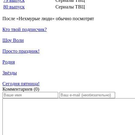
79 выпуск
Сериалы ТВЦ
80 выпуск
Сериалы ТВЦ
По­сле «Нехмурые люди» обыч­но по­смот­рят
Кто твой подписчик?
Шоу Воли
Просто праздник!
Родня
Звёзды
Сегодня пятница!
Ком­мен­та­ри­ев (0)