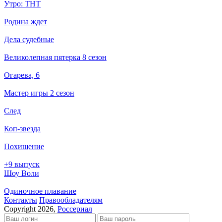
Утро: ТНТ
Родина ждет
Дела судебные
Великолепная пятерка 8 сезон
Огарева, 6
Мастер игры 2 сезон
След
Коп-звезда
Похищение
+9 выпуск
Шоу Воли
Одиночное плавание
Кон­так­ты
Пра­во­об­ла­да­те­лям
Copyright 2026,
Россериал