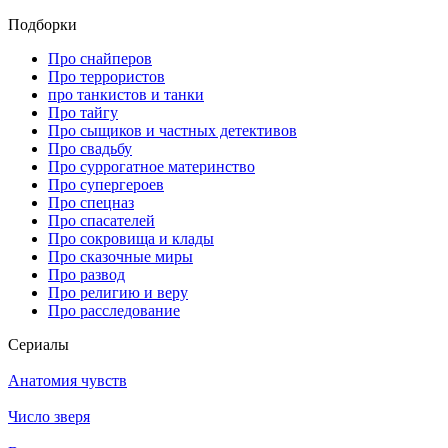
Подборки
Про снайперов
Про террористов
про танкистов и танки
Про тайгу
Про сыщиков и частных детективов
Про свадьбу
Про суррогатное материнство
Про супергероев
Про спецназ
Про спасателей
Про сокровища и клады
Про сказочные миры
Про развод
Про религию и веру
Про расследование
Се­риа­лы
Анатомия чувств
Число зверя