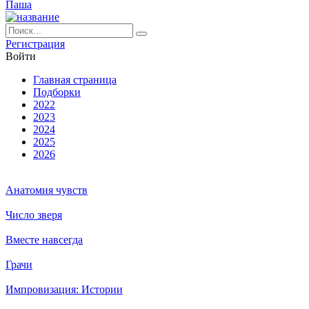
Паша
Ре­ги­ст­ра­ция
Вой­ти
Глав­ная стра­ни­ца
Подборки
2022
2023
2024
2025
2026
Анатомия чувств
Число зверя
Вместе навсегда
Грачи
Импровизация: Истории