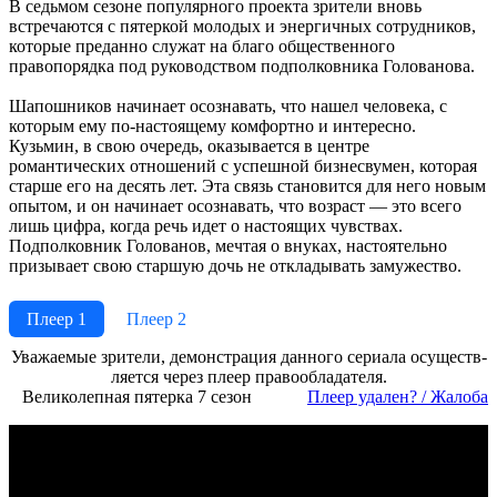
В седьмом сезоне популярного проекта зрители вновь
встречаются с пятеркой молодых и энергичных сотрудников,
которые преданно служат на благо общественного
правопорядка под руководством подполковника Голованова.
Шапошников начинает осознавать, что нашел человека, с
которым ему по-настоящему комфортно и интересно.
Кузьмин, в свою очередь, оказывается в центре
романтических отношений с успешной бизнесвумен, которая
старше его на десять лет. Эта связь становится для него новым
опытом, и он начинает осознавать, что возраст — это всего
лишь цифра, когда речь идет о настоящих чувствах.
Подполковник Голованов, мечтая о внуках, настоятельно
призывает свою старшую дочь не откладывать замужество.
Плеер 1
Плеер 2
Ува­жае­мые зри­те­ли, де­мон­ст­ра­ция дан­но­го се­риа­ла осу­ще­ст­в­
ля­ет­ся че­рез пле­ер пра­во­об­ла­да­те­ля.
Великолепная пятерка 7 сезон
Пле­ер уда­лен? / Жа­ло­ба