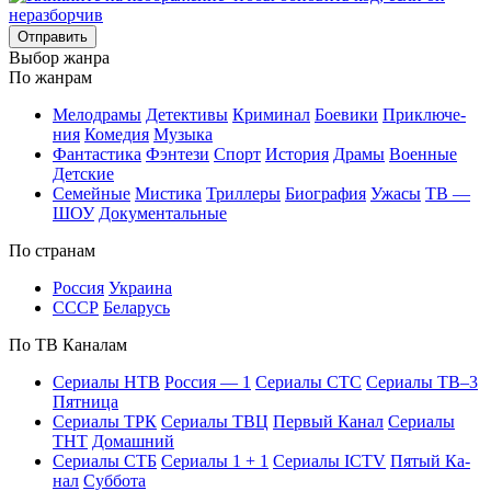
Отправить
Вы­бор жан­ра
По жан­рам
Ме­ло­дра­мы
Де­тек­ти­вы
Кри­ми­нал
Бое­ви­ки
При­клю­че­
ния
Ко­ме­дия
Му­зы­ка
Фан­та­сти­ка
Фэн­те­зи
Спорт
Ис­то­рия
Дра­мы
Во­ен­ные
Дет­ские
Се­мей­ные
Мис­ти­ка
Трил­ле­ры
Био­гра­фия
Ужа­сы
ТВ —
ШОУ
До­ку­мен­таль­ные
По стра­нам
Рос­сия
Ук­раи­на
СССР
Бе­ла­русь
По ТВ Ка­на­лам
Се­риа­лы НТВ
Рос­сия — 1
Се­риа­лы СТС
Се­риа­лы ТВ–3
Пят­ни­ца
Се­риа­лы ТРК
Се­риа­лы ТВЦ
Пер­вый Ка­нал
Се­риа­лы
ТНТ
До­маш­ний
Се­риа­лы СТБ
Се­риа­лы 1 + 1
Се­риа­лы ICTV
Пя­тый Ка­
нал
Суб­бо­та