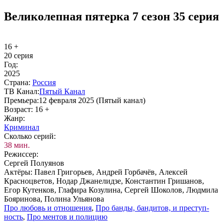
Великолепная пятерка 7 сезон 35 серия
16 +
20 серия
Год:
2025
Стра­на:
Рос­сия
ТВ Ка­нал:
Пя­тый Ка­нал
Пре­мье­ра:
12 февраля 2025 (Пятый канал)
Воз­раст:
16 +
Жанр:
Кри­ми­нал
Сколь­ко се­рий:
38 мин.
Ре­жис­сер:
Сергей Полуянов
Ак­тё­ры:
Павел Григорьев, Андрей Горбачёв, Алексей
Красноцветов, Нодар Джанелидзе, Константин Гришанов,
Егор Кутенков, Глафира Козулина, Сергей Шоколов, Людмила
Бояринова, Полина Ульянова
Про лю­бовь и от­но­ше­ния
,
Про бан­ды, бан­ди­тов, и пре­ступ­
ность
,
Про мен­тов и по­ли­цию