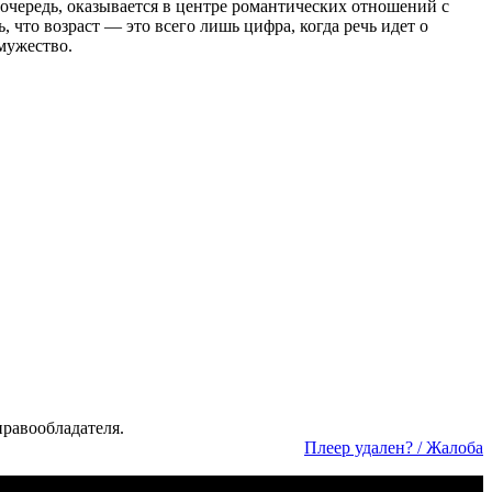
очередь, оказывается в центре романтических отношений с
, что возраст — это всего лишь цифра, когда речь идет о
мужество.
а­во­об­ла­да­те­ля.
Пле­ер уда­лен? / Жа­ло­ба