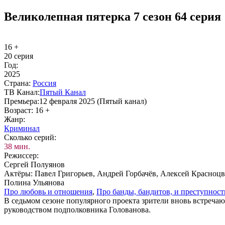
Великолепная пятерка 7 сезон 64 серия
16 +
20 серия
Год:
2025
Стра­на:
Рос­сия
ТВ Ка­нал:
Пя­тый Ка­нал
Пре­мье­ра:
12 февраля 2025 (Пятый канал)
Воз­раст:
16 +
Жанр:
Кри­ми­нал
Сколь­ко се­рий:
38 мин.
Ре­жис­сер:
Сергей Полуянов
Ак­тё­ры:
Павел Григорьев, Андрей Горбачёв, Алексей Красноц
Полина Ульянова
Про лю­бовь и от­но­ше­ния
,
Про бан­ды, бан­ди­тов, и пре­ступ­ност
В седьмом сезоне популярного проекта зрители вновь встреча
руководством подполковника Голованова.