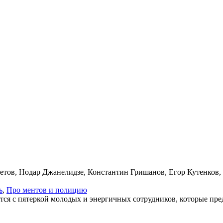
ветов, Нодар Джанелидзе, Константин Гришанов, Егор Кутенков,
ь
,
Про мен­тов и по­ли­цию
ются с пятеркой молодых и энергичных сотрудников, которые пр