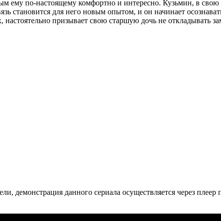
ым ему по-настоящему комфортно и интересно. Кузьмин, в свою 
вязь становится для него новым опытом, и он начинает осознавать
, настоятельно призывает свою старшую дочь не откладывать за
ли, де­мон­ст­ра­ция дан­но­го се­риа­ла осу­ще­ст­в­ля­ет­ся че­рез пле­ер пр