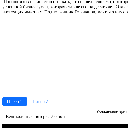
Шапошников начинает осознавать, что нашел человека, с котор
успешной бизнесвумен, которая старше его на десять лет. Эта с
настоящих чувствах. Подполковник Голованов, мечтая о внуках
Плеер 1
Плеер 2
Ува­жае­мые зри­те­
Великолепная пятерка 7 сезон