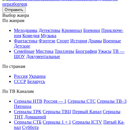
Отправить
Вы­бор жан­ра
По жан­рам
Ме­ло­дра­мы
Де­тек­ти­вы
Кри­ми­нал
Бое­ви­ки
При­клю­че­
ния
Ко­ме­дия
Му­зы­ка
Фан­та­сти­ка
Фэн­те­зи
Спорт
Ис­то­рия
Дра­мы
Во­ен­ные
Дет­ские
Се­мей­ные
Мис­ти­ка
Трил­ле­ры
Био­гра­фия
Ужа­сы
ТВ —
ШОУ
До­ку­мен­таль­ные
По стра­нам
Рос­сия
Ук­раи­на
СССР
Бе­ла­русь
По ТВ Ка­на­лам
Се­риа­лы НТВ
Рос­сия — 1
Се­риа­лы СТС
Се­риа­лы ТВ–3
Пят­ни­ца
Се­риа­лы ТРК
Се­риа­лы ТВЦ
Пер­вый Ка­нал
Се­риа­лы
ТНТ
До­маш­ний
Се­риа­лы СТБ
Се­риа­лы 1 + 1
Се­риа­лы ICTV
Пя­тый Ка­
нал
Суб­бо­та