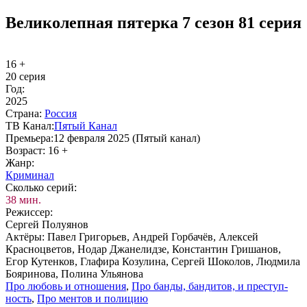
Великолепная пятерка 7 сезон 81 серия
16 +
20 серия
Год:
2025
Стра­на:
Рос­сия
ТВ Ка­нал:
Пя­тый Ка­нал
Пре­мье­ра:
12 февраля 2025 (Пятый канал)
Воз­раст:
16 +
Жанр:
Кри­ми­нал
Сколь­ко се­рий:
38 мин.
Ре­жис­сер:
Сергей Полуянов
Ак­тё­ры:
Павел Григорьев, Андрей Горбачёв, Алексей
Красноцветов, Нодар Джанелидзе, Константин Гришанов,
Егор Кутенков, Глафира Козулина, Сергей Шоколов, Людмила
Бояринова, Полина Ульянова
Про лю­бовь и от­но­ше­ния
,
Про бан­ды, бан­ди­тов, и пре­ступ­
ность
,
Про мен­тов и по­ли­цию