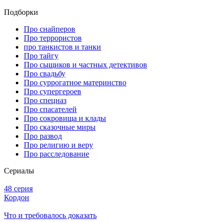
Подборки
Про снайперов
Про террористов
про танкистов и танки
Про тайгу
Про сыщиков и частных детективов
Про свадьбу
Про суррогатное материнство
Про супергероев
Про спецназ
Про спасателей
Про сокровища и клады
Про сказочные миры
Про развод
Про религию и веру
Про расследование
Се­риа­лы
48 серия
Кордон
Что и требовалось доказать