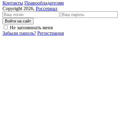
Кон­так­ты
Пра­во­об­ла­да­те­лям
Copyright 2026,
Россериал
Войти на сайт
Не запоминать меня
Забыли пароль?
Регистрация