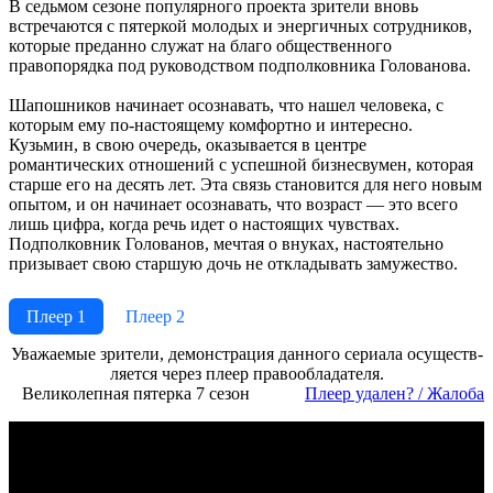
В седьмом сезоне популярного проекта зрители вновь
встречаются с пятеркой молодых и энергичных сотрудников,
которые преданно служат на благо общественного
правопорядка под руководством подполковника Голованова.
Шапошников начинает осознавать, что нашел человека, с
которым ему по-настоящему комфортно и интересно.
Кузьмин, в свою очередь, оказывается в центре
романтических отношений с успешной бизнесвумен, которая
старше его на десять лет. Эта связь становится для него новым
опытом, и он начинает осознавать, что возраст — это всего
лишь цифра, когда речь идет о настоящих чувствах.
Подполковник Голованов, мечтая о внуках, настоятельно
призывает свою старшую дочь не откладывать замужество.
Плеер 1
Плеер 2
Ува­жае­мые зри­те­ли, де­мон­ст­ра­ция дан­но­го се­риа­ла осу­ще­ст­в­
ля­ет­ся че­рез пле­ер пра­во­об­ла­да­те­ля.
Великолепная пятерка 7 сезон
Пле­ер уда­лен? / Жа­ло­ба