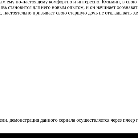
ым ему по-настоящему комфортно и интересно. Кузьмин, в свою 
вязь становится для него новым опытом, и он начинает осознавать
, настоятельно призывает свою старшую дочь не откладывать за
ли, де­мон­ст­ра­ция дан­но­го се­риа­ла осу­ще­ст­в­ля­ет­ся че­рез пле­ер пр