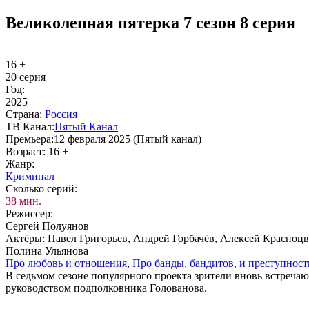
Великолепная пятерка 7 сезон 8 серия
16 +
20 серия
Год:
2025
Стра­на:
Рос­сия
ТВ Ка­нал:
Пя­тый Ка­нал
Пре­мье­ра:
12 февраля 2025 (Пятый канал)
Воз­раст:
16 +
Жанр:
Кри­ми­нал
Сколь­ко се­рий:
38 мин.
Ре­жис­сер:
Сергей Полуянов
Ак­тё­ры:
Павел Григорьев, Андрей Горбачёв, Алексей Красноц
Полина Ульянова
Про лю­бовь и от­но­ше­ния
,
Про бан­ды, бан­ди­тов, и пре­ступ­ност
В седьмом сезоне популярного проекта зрители вновь встреча
руководством подполковника Голованова.