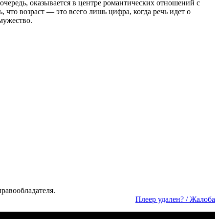
очередь, оказывается в центре романтических отношений с
, что возраст — это всего лишь цифра, когда речь идет о
мужество.
а­во­об­ла­да­те­ля.
Пле­ер уда­лен? / Жа­ло­ба