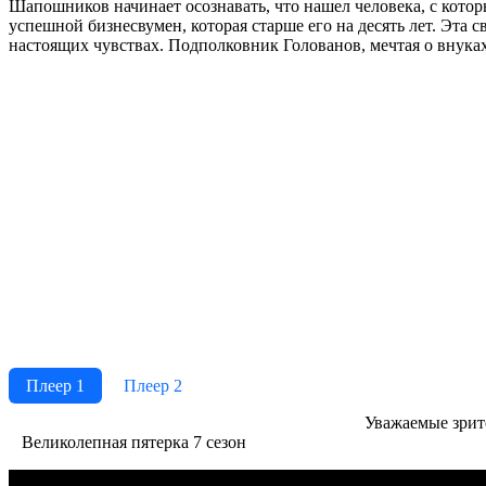
Шапошников начинает осознавать, что нашел человека, с котор
успешной бизнесвумен, которая старше его на десять лет. Эта с
настоящих чувствах. Подполковник Голованов, мечтая о внуках
Плеер 1
Плеер 2
Ува­жае­мые зри­те­
Великолепная пятерка 7 сезон