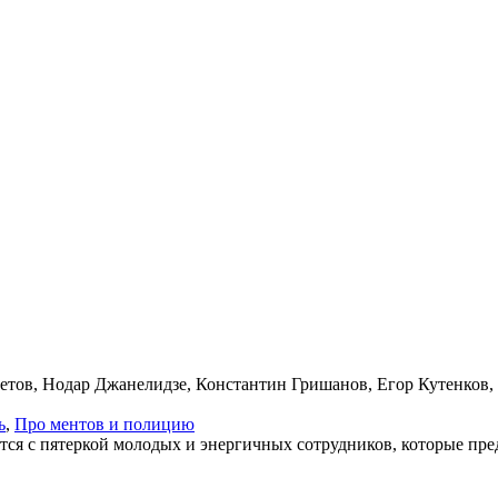
ветов, Нодар Джанелидзе, Константин Гришанов, Егор Кутенков,
ь
,
Про мен­тов и по­ли­цию
ются с пятеркой молодых и энергичных сотрудников, которые пр