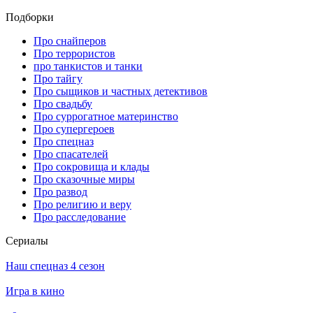
Подборки
Про снайперов
Про террористов
про танкистов и танки
Про тайгу
Про сыщиков и частных детективов
Про свадьбу
Про суррогатное материнство
Про супергероев
Про спецназ
Про спасателей
Про сокровища и клады
Про сказочные миры
Про развод
Про религию и веру
Про расследование
Се­риа­лы
Наш спецназ 4 сезон
Игра в кино