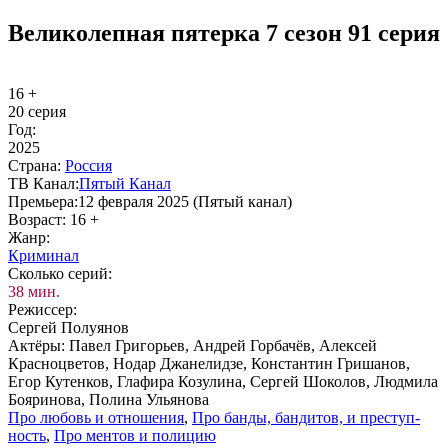
Великолепная пятерка 7 сезон 91 серия
16 +
20 серия
Год:
2025
Стра­на:
Рос­сия
ТВ Ка­нал:
Пя­тый Ка­нал
Пре­мье­ра:
12 февраля 2025 (Пятый канал)
Воз­раст:
16 +
Жанр:
Кри­ми­нал
Сколь­ко се­рий:
38 мин.
Ре­жис­сер:
Сергей Полуянов
Ак­тё­ры:
Павел Григорьев, Андрей Горбачёв, Алексей
Красноцветов, Нодар Джанелидзе, Константин Гришанов,
Егор Кутенков, Глафира Козулина, Сергей Шоколов, Людмила
Бояринова, Полина Ульянова
Про лю­бовь и от­но­ше­ния
,
Про бан­ды, бан­ди­тов, и пре­ступ­
ность
,
Про мен­тов и по­ли­цию