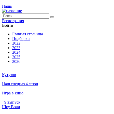
Паша
Ре­ги­ст­ра­ция
Вой­ти
Глав­ная стра­ни­ца
Подборки
2022
2023
2024
2025
2026
Кутузов
Наш спецназ 4 сезон
Игра в кино
+9 выпуск
Шоу Воли