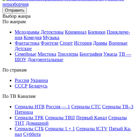
Отправить
Вы­бор жан­ра
По жан­рам
Ме­ло­дра­мы
Де­тек­ти­вы
Кри­ми­нал
Бое­ви­ки
При­клю­че­
ния
Ко­ме­дия
Му­зы­ка
Фан­та­сти­ка
Фэн­те­зи
Спорт
Ис­то­рия
Дра­мы
Во­ен­ные
Дет­ские
Се­мей­ные
Мис­ти­ка
Трил­ле­ры
Био­гра­фия
Ужа­сы
ТВ —
ШОУ
До­ку­мен­таль­ные
По стра­нам
Рос­сия
Ук­раи­на
СССР
Бе­ла­русь
По ТВ Ка­на­лам
Се­риа­лы НТВ
Рос­сия — 1
Се­риа­лы СТС
Се­риа­лы ТВ–3
Пят­ни­ца
Се­риа­лы ТРК
Се­риа­лы ТВЦ
Пер­вый Ка­нал
Се­риа­лы
ТНТ
До­маш­ний
Се­риа­лы СТБ
Се­риа­лы 1 + 1
Се­риа­лы ICTV
Пя­тый Ка­
нал
Суб­бо­та