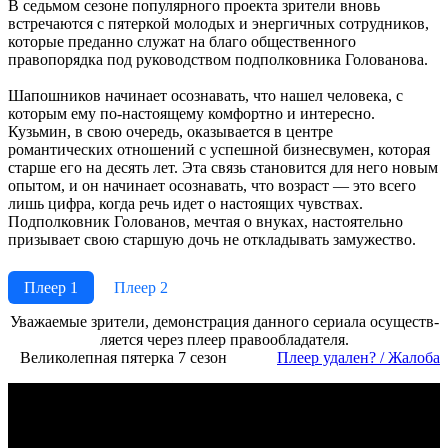
В седьмом сезоне популярного проекта зрители вновь
встречаются с пятеркой молодых и энергичных сотрудников,
которые преданно служат на благо общественного
правопорядка под руководством подполковника Голованова.
Шапошников начинает осознавать, что нашел человека, с
которым ему по-настоящему комфортно и интересно.
Кузьмин, в свою очередь, оказывается в центре
романтических отношений с успешной бизнесвумен, которая
старше его на десять лет. Эта связь становится для него новым
опытом, и он начинает осознавать, что возраст — это всего
лишь цифра, когда речь идет о настоящих чувствах.
Подполковник Голованов, мечтая о внуках, настоятельно
призывает свою старшую дочь не откладывать замужество.
Плеер 1
Плеер 2
Ува­жае­мые зри­те­ли, де­мон­ст­ра­ция дан­но­го се­риа­ла осу­ще­ст­в­
ля­ет­ся че­рез пле­ер пра­во­об­ла­да­те­ля.
Великолепная пятерка 7 сезон
Пле­ер уда­лен? / Жа­ло­ба