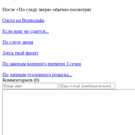
По­сле «По следу зверя» обыч­но по­смот­рят
Охота на Вервольфа
Если враг не сдается...
По следу зверя
Здесь твой фронт
По законам военного времени 3 сезон
По данным уголовного розыска...
Ком­мен­та­ри­ев (0)