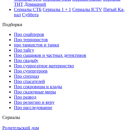
ТНТ
До­маш­ний
Се­риа­лы СТБ
Се­риа­лы 1 + 1
Се­риа­лы ICTV
Пя­тый Ка­
нал
Суб­бо­та
Подборки
Про снайперов
Про террористов
про танкистов и танки
Про тайгу
Про сыщиков и частных детективов
Про свадьбу
Про суррогатное материнство
Про супергероев
Про спецназ
Про спасателей
Про сокровища и клады
Про сказочные миры
Про развод
Про религию и веру
Про расследование
Се­риа­лы
Родительский дом