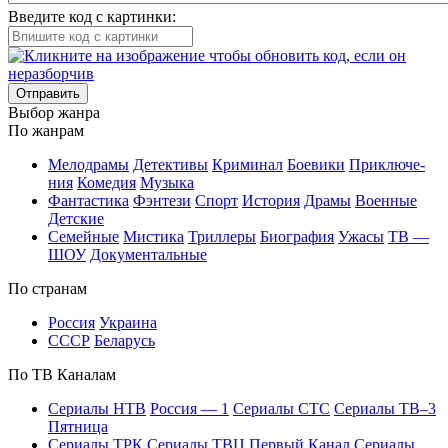
Введите код с картинки:
Отправить
Вы­бор жан­ра
По жан­рам
Ме­ло­дра­мы
Де­тек­ти­вы
Кри­ми­нал
Бое­ви­ки
При­клю­че­
ния
Ко­ме­дия
Му­зы­ка
Фан­та­сти­ка
Фэн­те­зи
Спорт
Ис­то­рия
Дра­мы
Во­ен­ные
Дет­ские
Се­мей­ные
Мис­ти­ка
Трил­ле­ры
Био­гра­фия
Ужа­сы
ТВ —
ШОУ
До­ку­мен­таль­ные
По стра­нам
Рос­сия
Ук­раи­на
СССР
Бе­ла­русь
По ТВ Ка­на­лам
Се­риа­лы НТВ
Рос­сия — 1
Се­риа­лы СТС
Се­риа­лы ТВ–3
Пят­ни­ца
Се­риа­лы ТРК
Се­риа­лы ТВЦ
Пер­вый Ка­нал
Се­риа­лы