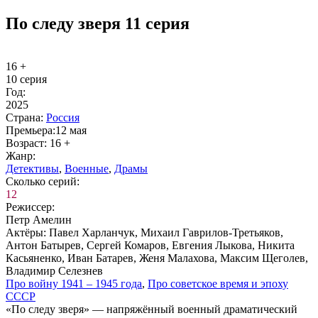
По следу зверя 11 серия
16 +
10 серия
Год:
2025
Стра­на:
Рос­сия
Пре­мье­ра:
12 мая
Воз­раст:
16 +
Жанр:
Де­тек­ти­вы
,
Во­ен­ные
,
Дра­мы
Сколь­ко се­рий:
12
Ре­жис­сер:
Петр Амелин
Ак­тё­ры:
Павел Харланчук, Михаил Гаврилов-Третьяков,
Антон Батырев, Сергей Комаров, Евгения Лыкова, Никита
Касьяненко, Иван Батарев, Женя Малахова, Максим Щеголев,
Владимир Селезнев
Про вой­ну 1941 – 1945 го­да
,
Про со­вет­ское вре­мя и эпо­ху
СССР
«По следу зверя» — напряжённый военный драматический