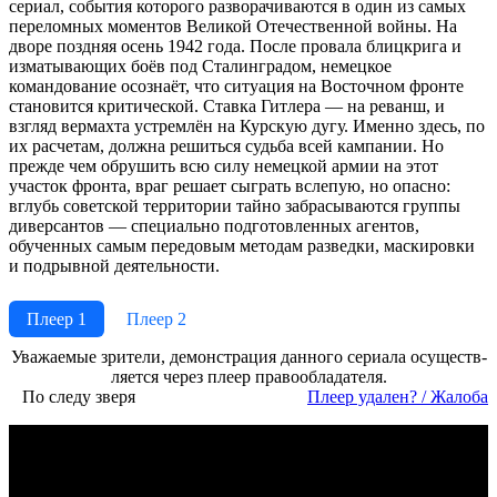
сериал, события которого разворачиваются в один из самых
переломных моментов Великой Отечественной войны. На
дворе поздняя осень 1942 года. После провала блицкрига и
изматывающих боёв под Сталинградом, немецкое
командование осознаёт, что ситуация на Восточном фронте
становится критической. Ставка Гитлера — на реванш, и
взгляд вермахта устремлён на Курскую дугу. Именно здесь, по
их расчетам, должна решиться судьба всей кампании. Но
прежде чем обрушить всю силу немецкой армии на этот
участок фронта, враг решает сыграть вслепую, но опасно:
вглубь советской территории тайно забрасываются группы
диверсантов — специально подготовленных агентов,
обученных самым передовым методам разведки, маскировки
и подрывной деятельности.
Плеер 1
Плеер 2
Ува­жае­мые зри­те­ли, де­мон­ст­ра­ция дан­но­го се­риа­ла осу­ще­ст­в­
ля­ет­ся че­рез пле­ер пра­во­об­ла­да­те­ля.
По следу зверя
Пле­ер уда­лен? / Жа­ло­ба