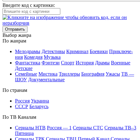
Введите код с картинки:
Отправить
Вы­бор жан­ра
По жан­рам
Ме­ло­дра­мы
Де­тек­ти­вы
Кри­ми­нал
Бое­ви­ки
При­клю­че­
ния
Ко­ме­дия
Му­зы­ка
Фан­та­сти­ка
Фэн­те­зи
Спорт
Ис­то­рия
Дра­мы
Во­ен­ные
Дет­ские
Се­мей­ные
Мис­ти­ка
Трил­ле­ры
Био­гра­фия
Ужа­сы
ТВ —
ШОУ
До­ку­мен­таль­ные
По стра­нам
Рос­сия
Ук­раи­на
СССР
Бе­ла­русь
По ТВ Ка­на­лам
Се­риа­лы НТВ
Рос­сия — 1
Се­риа­лы СТС
Се­риа­лы ТВ–3
Пят­ни­ца
Се­риа­лы ТРК
Се­риа­лы ТВЦ
Пер­вый Ка­нал
Се­риа­лы