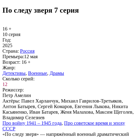
По следу зверя 7 серия
16 +
10 серия
Год:
2025
Стра­на:
Рос­сия
Пре­мье­ра:
12 мая
Воз­раст:
16 +
Жанр:
Де­тек­ти­вы
,
Во­ен­ные
,
Дра­мы
Сколь­ко се­рий:
12
Ре­жис­сер:
Петр Амелин
Ак­тё­ры:
Павел Харланчук, Михаил Гаврилов-Третьяков,
Антон Батырев, Сергей Комаров, Евгения Лыкова, Никита
Касьяненко, Иван Батарев, Женя Малахова, Максим Щеголев,
Владимир Селезнев
Про вой­ну 1941 – 1945 го­да
,
Про со­вет­ское вре­мя и эпо­ху
СССР
«По следу зверя» — напряжённый военный драматический