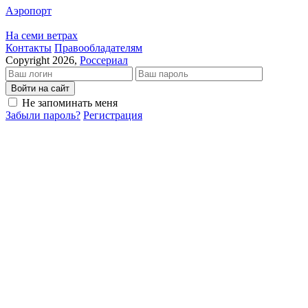
Аэропорт
На семи ветрах
Кон­так­ты
Пра­во­об­ла­да­те­лям
Copyright 2026,
Россериал
Войти на сайт
Не запоминать меня
Забыли пароль?
Регистрация