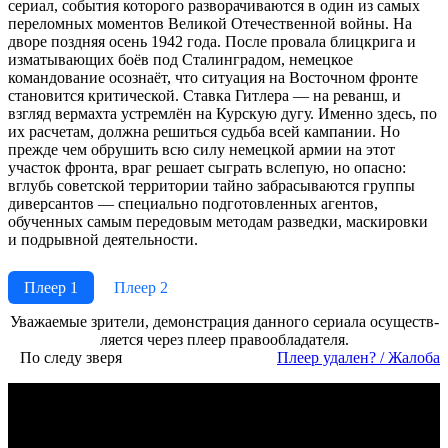
сериал, события которого разворачиваются в один из самых
переломных моментов Великой Отечественной войны. На
дворе поздняя осень 1942 года. После провала блицкрига и
изматывающих боёв под Сталинградом, немецкое
командование осознаёт, что ситуация на Восточном фронте
становится критической. Ставка Гитлера — на реванш, и
взгляд вермахта устремлён на Курскую дугу. Именно здесь, по
их расчетам, должна решиться судьба всей кампании. Но
прежде чем обрушить всю силу немецкой армии на этот
участок фронта, враг решает сыграть вслепую, но опасно:
вглубь советской территории тайно забрасываются группы
диверсантов — специально подготовленных агентов,
обученных самым передовым методам разведки, маскировки
и подрывной деятельности.
Плеер 1
Плеер 2
Ува­жае­мые зри­те­ли, де­мон­ст­ра­ция дан­но­го се­риа­ла осу­ще­ст­в­
ля­ет­ся че­рез пле­ер пра­во­об­ла­да­те­ля.
По следу зверя
Пле­ер уда­лен? / Жа­ло­ба