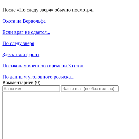
По­сле «По следу зверя» обыч­но по­смот­рят
Охота на Вервольфа
Если враг не сдается...
По следу зверя
Здесь твой фронт
По законам военного времени 3 сезон
По данным уголовного розыска...
Ком­мен­та­ри­ев (0)