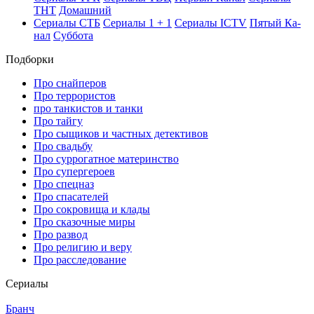
ТНТ
До­маш­ний
Се­риа­лы СТБ
Се­риа­лы 1 + 1
Се­риа­лы ICTV
Пя­тый Ка­
нал
Суб­бо­та
Подборки
Про снайперов
Про террористов
про танкистов и танки
Про тайгу
Про сыщиков и частных детективов
Про свадьбу
Про суррогатное материнство
Про супергероев
Про спецназ
Про спасателей
Про сокровища и клады
Про сказочные миры
Про развод
Про религию и веру
Про расследование
Се­риа­лы
Бранч