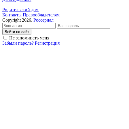
Родительский дом
Кон­так­ты
Пра­во­об­ла­да­те­лям
Copyright 2026,
Россериал
Войти на сайт
Не запоминать меня
Забыли пароль?
Регистрация