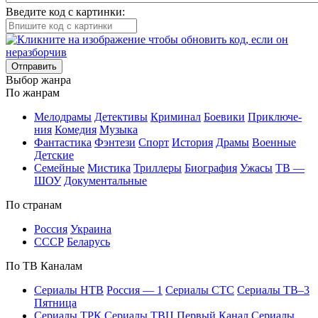
Введите код с картинки:
Отправить
Вы­бор жан­ра
По жан­рам
Ме­ло­дра­мы
Де­тек­ти­вы
Кри­ми­нал
Бое­ви­ки
При­клю­че­
ния
Ко­ме­дия
Му­зы­ка
Фан­та­сти­ка
Фэн­те­зи
Спорт
Ис­то­рия
Дра­мы
Во­ен­ные
Дет­ские
Се­мей­ные
Мис­ти­ка
Трил­ле­ры
Био­гра­фия
Ужа­сы
ТВ —
ШОУ
До­ку­мен­таль­ные
По стра­нам
Рос­сия
Ук­раи­на
СССР
Бе­ла­русь
По ТВ Ка­на­лам
Се­риа­лы НТВ
Рос­сия — 1
Се­риа­лы СТС
Се­риа­лы ТВ–3
Пят­ни­ца
Се­риа­лы ТРК
Се­риа­лы ТВЦ
Пер­вый Ка­нал
Се­риа­лы