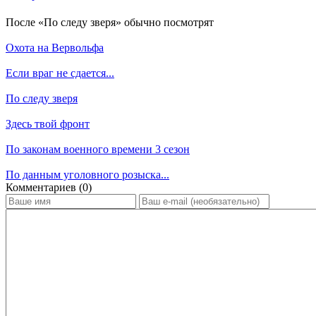
По­сле «По следу зверя» обыч­но по­смот­рят
Охота на Вервольфа
Если враг не сдается...
По следу зверя
Здесь твой фронт
По законам военного времени 3 сезон
По данным уголовного розыска...
Ком­мен­та­ри­ев (0)