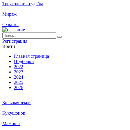
Треугольник судьбы
Мираж
Схватка
Ре­ги­ст­ра­ция
Вой­ти
Глав­ная стра­ни­ца
Подборки
2022
2023
2024
2025
2026
Большая земля
Кукушонок
Мажор 5