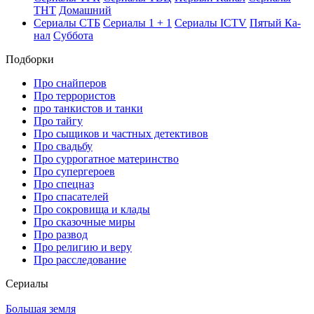
ТНТ
До­маш­ний
Се­риа­лы СТБ
Се­риа­лы 1 + 1
Се­риа­лы ICTV
Пя­тый Ка­
нал
Суб­бо­та
Подборки
Про снайперов
Про террористов
про танкистов и танки
Про тайгу
Про сыщиков и частных детективов
Про свадьбу
Про суррогатное материнство
Про супергероев
Про спецназ
Про спасателей
Про сокровища и клады
Про сказочные миры
Про развод
Про религию и веру
Про расследование
Се­риа­лы
Большая земля