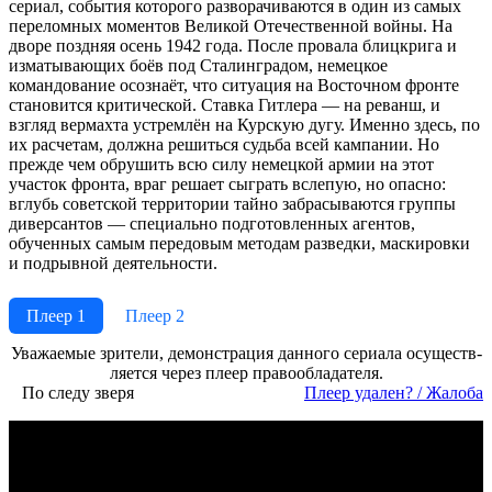
сериал, события которого разворачиваются в один из самых
переломных моментов Великой Отечественной войны. На
дворе поздняя осень 1942 года. После провала блицкрига и
изматывающих боёв под Сталинградом, немецкое
командование осознаёт, что ситуация на Восточном фронте
становится критической. Ставка Гитлера — на реванш, и
взгляд вермахта устремлён на Курскую дугу. Именно здесь, по
их расчетам, должна решиться судьба всей кампании. Но
прежде чем обрушить всю силу немецкой армии на этот
участок фронта, враг решает сыграть вслепую, но опасно:
вглубь советской территории тайно забрасываются группы
диверсантов — специально подготовленных агентов,
обученных самым передовым методам разведки, маскировки
и подрывной деятельности.
Плеер 1
Плеер 2
Ува­жае­мые зри­те­ли, де­мон­ст­ра­ция дан­но­го се­риа­ла осу­ще­ст­в­
ля­ет­ся че­рез пле­ер пра­во­об­ла­да­те­ля.
По следу зверя
Пле­ер уда­лен? / Жа­ло­ба