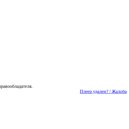
а­во­об­ла­да­те­ля.
Пле­ер уда­лен? / Жа­ло­ба