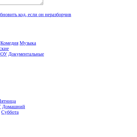
Ко­ме­дия
Му­зы­ка
­ские
ШОУ
До­ку­мен­таль­ные
ят­ни­ца
Т
До­маш­ний
Суб­бо­та