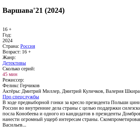
Варшава'21 (2024)
16 +
Год:
2024
Стра­на:
Рос­сия
Воз­раст:
16 +
Жанр:
Де­тек­ти­вы
Сколь­ко се­рий:
45 мин
Ре­жис­сер:
Феликс Герчиков
Ак­тё­ры:
Дмитрий Миллер, Дмитрий Куличков, Валерия Шкиран
Про спец­служ­бы
В ходе предвыборной гонки за кресло президента Польши цин
России во внутренние дела страны с целью поддержки силезски
посла Конобеева и одного из кандидатов в президенты Домбров
нанести огромный ущерб интересам страны. Скомпрометирован
Васильев...