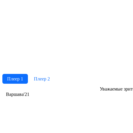
Плеер 1
Плеер 2
Ува­жае­мые зри­те­
Варшава'21