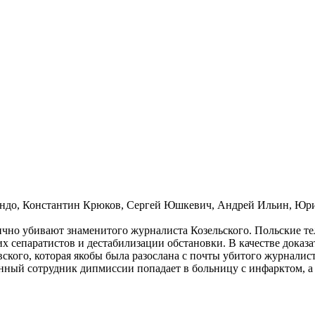
до, Константин Крюков, Сергей Юшкевич, Андрей Ильин, Юрий
ично убивают знаменитого журналиста Козельского. Польские т
х сепаратистов и дестабилизации обстановки. В качестве доказа
ского, которая якобы была разослана с почты убитого журналис
ный сотрудник дипмиссии попадает в больницу с инфарктом, а 