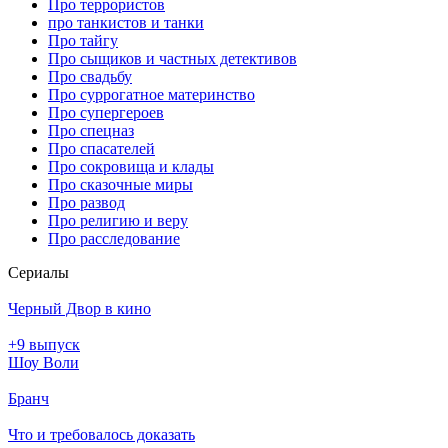
Про террористов
про танкистов и танки
Про тайгу
Про сыщиков и частных детективов
Про свадьбу
Про суррогатное материнство
Про супергероев
Про спецназ
Про спасателей
Про сокровища и клады
Про сказочные миры
Про развод
Про религию и веру
Про расследование
Се­риа­лы
Черный Двор в кино
+9 выпуск
Шоу Воли
Бранч
Что и требовалось доказать