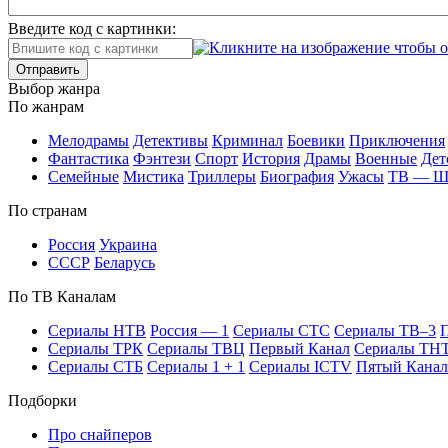
Введите код с картинки:
Отправить
Вы­бор жан­ра
По жан­рам
Ме­ло­дра­мы
Де­тек­ти­вы
Кри­ми­нал
Бое­ви­ки
При­клю­че­ния
Фан­та­сти­ка
Фэн­те­зи
Спорт
Ис­то­рия
Дра­мы
Во­ен­ные
Дет
Се­мей­ные
Мис­ти­ка
Трил­ле­ры
Био­гра­фия
Ужа­сы
ТВ — 
По стра­нам
Рос­сия
Ук­раи­на
СССР
Бе­ла­русь
По ТВ Ка­на­лам
Се­риа­лы НТВ
Рос­сия — 1
Се­риа­лы СТС
Се­риа­лы ТВ–3
П
Се­риа­лы ТРК
Се­риа­лы ТВЦ
Пер­вый Ка­нал
Се­риа­лы ТН
Се­риа­лы СТБ
Се­риа­лы 1 + 1
Се­риа­лы ICTV
Пя­тый Ка­нал
Подборки
Про снайперов