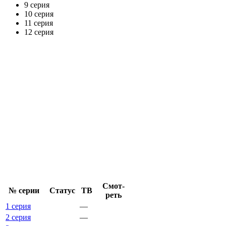
9 серия
10 серия
11 серия
12 серия
Смот­
№ се­рии
Ста­тус
ТВ
реть
1 серия
—
2 серия
—