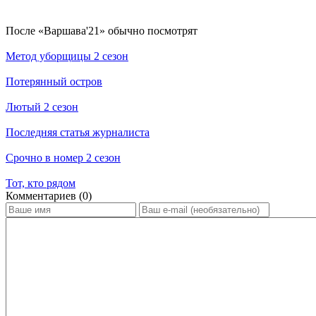
По­сле «Варшава'21» обыч­но по­смот­рят
Метод уборщицы 2 сезон
Потерянный остров
Лютый 2 сезон
Последняя статья журналиста
Срочно в номер 2 сезон
Тот, кто рядом
Ком­мен­та­ри­ев (0)