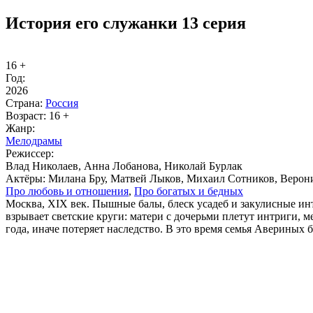
История его служанки 13 серия
16 +
Год:
2026
Стра­на:
Рос­сия
Воз­раст:
16 +
Жанр:
Ме­ло­дра­мы
Ре­жис­сер:
Влад Николаев, Анна Лобанова, Николай Бурлак
Ак­тё­ры:
Милана Бру, Матвей Лыков, Михаил Сотников, Вероник
Про лю­бовь и от­но­ше­ния
,
Про бо­га­тых и бед­ных
Москва, XIX век. Пышные балы, блеск усадеб и закулисные ин
взрывает светские круги: матери с дочерьми плетут интриги, 
года, иначе потеряет наследство. В это время семья Авериных 