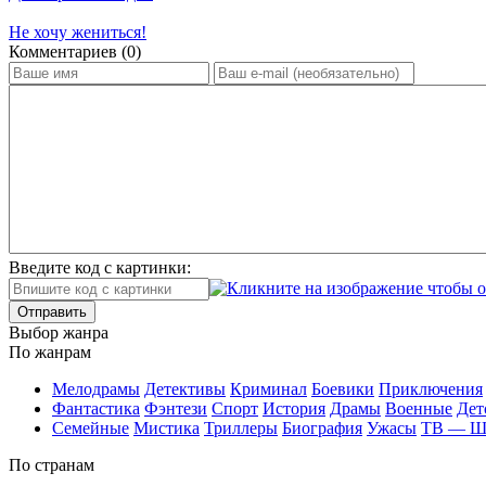
Не хочу жениться!
Ком­мен­та­ри­ев (0)
Введите код с картинки:
Отправить
Вы­бор жан­ра
По жан­рам
Ме­ло­дра­мы
Де­тек­ти­вы
Кри­ми­нал
Бое­ви­ки
При­клю­че­ния
Фан­та­сти­ка
Фэн­те­зи
Спорт
Ис­то­рия
Дра­мы
Во­ен­ные
Дет
Се­мей­ные
Мис­ти­ка
Трил­ле­ры
Био­гра­фия
Ужа­сы
ТВ — 
По стра­нам