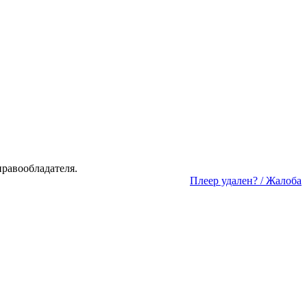
а­во­об­ла­да­те­ля.
Пле­ер уда­лен? / Жа­ло­ба