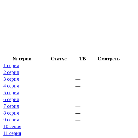
№ се­рии
Ста­тус
ТВ
Смот­реть
1 серия
—
2 серия
—
3 серия
—
4 серия
—
5 серия
—
6 серия
—
7 серия
—
8 серия
—
9 серия
—
10 серия
—
11 серия
—