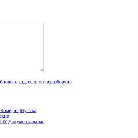
Ко­ме­дия
Му­зы­ка
­ские
ШОУ
До­ку­мен­таль­ные