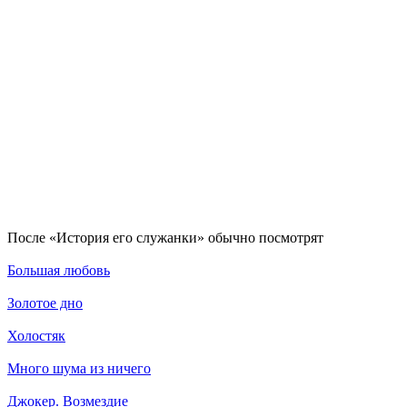
По­сле «История его служанки» обыч­но по­смот­рят
Большая любовь
Золотое дно
Холостяк
Много шума из ничего
Джокер. Возмездие