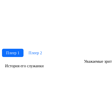
Плеер 1
Плеер 2
Ува­жае­мые зри­те­
История его служанки