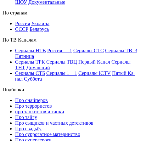
ШОУ
До­ку­мен­таль­ные
По стра­нам
Рос­сия
Ук­раи­на
СССР
Бе­ла­русь
По ТВ Ка­на­лам
Се­риа­лы НТВ
Рос­сия — 1
Се­риа­лы СТС
Се­риа­лы ТВ–3
Пят­ни­ца
Се­риа­лы ТРК
Се­риа­лы ТВЦ
Пер­вый Ка­нал
Се­риа­лы
ТНТ
До­маш­ний
Се­риа­лы СТБ
Се­риа­лы 1 + 1
Се­риа­лы ICTV
Пя­тый Ка­
нал
Суб­бо­та
Подборки
Про снайперов
Про террористов
про танкистов и танки
Про тайгу
Про сыщиков и частных детективов
Про свадьбу
Про суррогатное материнство
Про супергероев