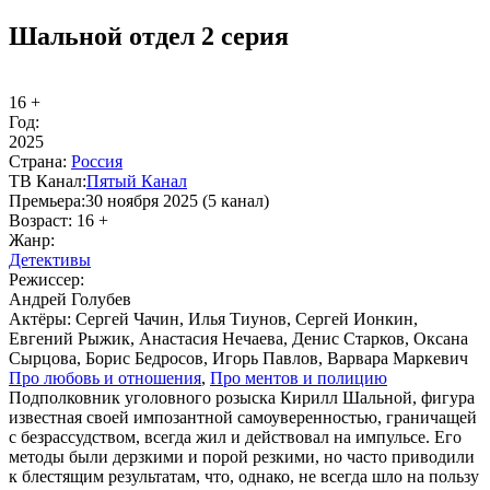
Шальной отдел 2 серия
16 +
Год:
2025
Стра­на:
Рос­сия
ТВ Ка­нал:
Пя­тый Ка­нал
Пре­мье­ра:
30 ноября 2025 (5 канал)
Воз­раст:
16 +
Жанр:
Де­тек­ти­вы
Ре­жис­сер:
Андрей Голубев
Ак­тё­ры:
Сергей Чачин, Илья Тиунов, Сергей Ионкин,
Евгений Рыжик, Анастасия Нечаева, Денис Старков, Оксана
Сырцова, Борис Бедросов, Игорь Павлов, Варвара Маркевич
Про лю­бовь и от­но­ше­ния
,
Про мен­тов и по­ли­цию
Подполковник уголовного розыска Кирилл Шальной, фигура
известная своей импозантной самоуверенностью, граничащей
с безрассудством, всегда жил и действовал на импульсе. Его
методы были дерзкими и порой резкими, но часто приводили
к блестящим результатам, что, однако, не всегда шло на пользу