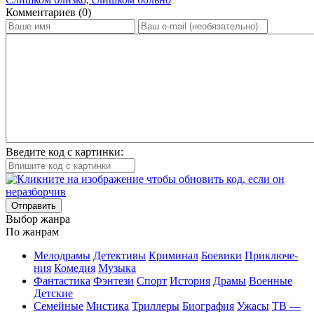
Ком­мен­та­ри­ев (0)
Введите код с картинки:
Отправить
Вы­бор жан­ра
По жан­рам
Ме­ло­дра­мы
Де­тек­ти­вы
Кри­ми­нал
Бое­ви­ки
При­клю­че­
ния
Ко­ме­дия
Му­зы­ка
Фан­та­сти­ка
Фэн­те­зи
Спорт
Ис­то­рия
Дра­мы
Во­ен­ные
Дет­ские
Се­мей­ные
Мис­ти­ка
Трил­ле­ры
Био­гра­фия
Ужа­сы
ТВ —