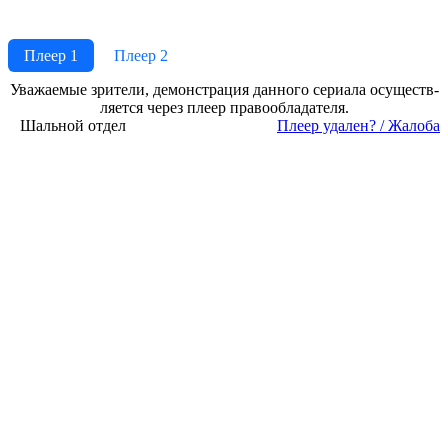
Плеер 1
Плеер 2
Ува­жае­мые зри­те­ли, де­мон­ст­ра­ция дан­но­го се­риа­ла осу­ще­ст­в­
ля­ет­ся че­рез пле­ер пра­во­об­ла­да­те­ля.
Шальной отдел
Пле­ер уда­лен? / Жа­ло­ба