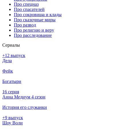
Про спецназ
Про спасателей
Про сокровища и клады
Про сказочные миры
Про развод
Про религию и веру
Про расследование
Се­риа­лы
+12 выпуск
Дела
Фейк
Богатыри
16 серия
Анна Медиум 4 сезон
История его служанки
+9 выпуск
Шоу Воли