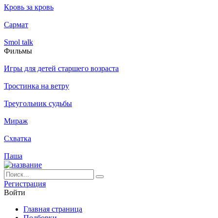
Кровь за кровь
Сармат
Smol talk
Филь­мы
Игры для детей старшего возраста
Тростинка на ветру
Треугольник судьбы
Мираж
Схватка
Паша
Ре­ги­ст­ра­ция
Вой­ти
Глав­ная стра­ни­ца
Подборки