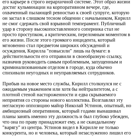
его карьере в строго иерархичной системе. Этот образ жизни
достиг кульминации на корпоративном вечере, где,
охваченный пылающей ревностью к своей супруге, которую
он застал в слишком тесном общении с начальником, Кирилл
не смог сдержать свой взрывной темперамент. Публичный
удар в сторону высокопоставленного соперника стал не
просто проступком, а критическим, переломным моментом в
его жизни. После этого громкого инцидента, который
мгновенно стал предметом широких обсуждений и
осуждения, Кирилла "повысили" лишь на бумаге: в
действительности его отправили в своеобразную ссылку,
назначив руководить самым проблемным, запущенным и
криминализованным отделом в городе, куда обычно
спихивали неугодных и неуправляемых сотрудников.
Прибыв на новое место службы, Кирилл столкнулся не с
ожидаемым уважением или хотя бы нейтралитетом, а с
плотной стеной настороженности и едва скрываемого
неприятия со стороны нового коллектива. Возглавлял эту
негласную оппозицию майор Николай Устинов, опытный, но
амбициозный оперативник, который годами вынашивал
планы занять именно эту должность и был глубоко убежден,
что она по праву принадлежит ему, а не скандальному
"варягу" из центра. Устинов видел в Кирилле не только
конкурента, но и человека, который незаслуженно лишил его