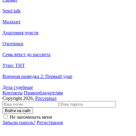
Smol talk
Малахит
Анатомия чувств
Охотники
Семь вёрст до рассвета
Утро: ТНТ
Военная разведка 2: Первый удар
Дела судебные
Кон­так­ты
Пра­во­об­ла­да­те­лям
Copyright 2026,
Россериал
Войти на сайт
Не запоминать меня
Забыли пароль?
Регистрация