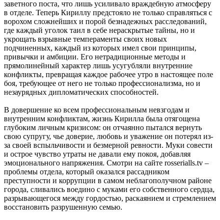
заветного поста, что лишь усиливало враждебную атмосферу
в отделе. Теперь Кириллу предстояло не только справляться с
ворохом сложнейших и порой безнадежных расследований,
где каждый уголок таил в себе нераскрытые тайны, но и
укрощать взрывные темпераменты своих новых
подчиненных, каждый из которых имел свои принципы,
привычки и амбиции. Его нетрадиционные методы и
прямолинейный характер лишь усугубляли внутренние
конфликты, превращая каждое рабочее утро в настоящее поле
боя, требующее от него не только профессионализма, но и
незаурядных дипломатических способностей.
В довершение ко всем профессиональным невзгодам и
внутренним конфликтам, жизнь Кирилла была отягощена
глубоким личным кризисом: он отчаянно пытался вернуть
свою супругу, чье доверие, любовь и уважение он потерял из-
за своей вспыльчивости и безмерной ревности. Муки совести
и острое чувство утраты не давали ему покоя, добавляя
эмоционального напряжения. Смотри на сайте rosserialls.tv –
проблемы отдела, который оказался рассадником
преступности и коррупции в самом неблагополучном районе
города, сливались воедино с муками его собственного сердца,
разрывающегося между гордостью, раскаянием и стремлением
восстановить разрушенную семью.