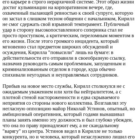
его карьере в строго иерархичной системе. Этот образ жизни
достиг кульминации на корпоративном вечере, где,
охваченный пылающей ревностью к своей супруге, которую
он застал в слишком тесном общении с начальником, Кирилл
не смог сдержать свой взрывной темперамент. Публичный
удар в сторону высокопоставленного соперника стал не
просто проступком, а критическим, переломным моментом в
его жизни. После этого громкого инцидента, который
мгновенно стал предметом широких обсуждений и
осуждения, Кирилла "повысили" лишь на бумаге: в
действительности его отправили в своеобразную ссылку,
назначив руководить самым проблемным, запущенным и
криминализованным отделом в городе, куда обычно
спихивали неугодных и неуправляемых сотрудников.
Прибыв на новое место службы, Кирилл столкнулся не с
ожидаемым уважением или хотя бы нейтралитетом, а с
плотной стеной настороженности и едва скрываемого
неприятия со стороны нового коллектива. Возглавлял эту
негласную оппозицию майор Николай Устинов, опытный, но
амбициозный оперативник, который годами вынашивал
планы занять именно эту должность и был глубоко убежден,
что она по праву принадлежит ему, а не скандальному
"варягу" из центра. Устинов видел в Кирилле не только
конкурента, но и человека, который незаслуженно лишил его