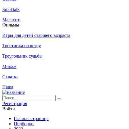
Smol talk
Малахит
Филь­мы
Игры для детей старшего возраста
Тростинка на ветру
Треугольник судьбы
Мираж
Схватка
Паша
Ре­ги­ст­ра­ция
Вой­ти
Глав­ная стра­ни­ца
Подборки
2022