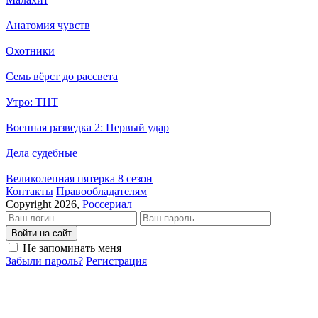
Анатомия чувств
Охотники
Семь вёрст до рассвета
Утро: ТНТ
Военная разведка 2: Первый удар
Дела судебные
Великолепная пятерка 8 сезон
Кон­так­ты
Пра­во­об­ла­да­те­лям
Copyright 2026,
Россериал
Войти на сайт
Не запоминать меня
Забыли пароль?
Регистрация