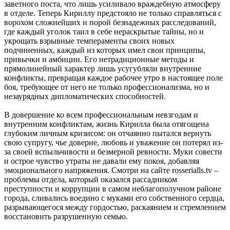
заветного поста, что лишь усиливало враждебную атмосферу
в отделе. Теперь Кириллу предстояло не только справляться с
ворохом сложнейших и порой безнадежных расследований,
где каждый уголок таил в себе нераскрытые тайны, но и
укрощать взрывные темпераменты своих новых
подчиненных, каждый из которых имел свои принципы,
привычки и амбиции. Его нетрадиционные методы и
прямолинейный характер лишь усугубляли внутренние
конфликты, превращая каждое рабочее утро в настоящее поле
боя, требующее от него не только профессионализма, но и
незаурядных дипломатических способностей.
В довершение ко всем профессиональным невзгодам и
внутренним конфликтам, жизнь Кирилла была отягощена
глубоким личным кризисом: он отчаянно пытался вернуть
свою супругу, чье доверие, любовь и уважение он потерял из-
за своей вспыльчивости и безмерной ревности. Муки совести
и острое чувство утраты не давали ему покоя, добавляя
эмоционального напряжения. Смотри на сайте rosserialls.tv –
проблемы отдела, который оказался рассадником
преступности и коррупции в самом неблагополучном районе
города, сливались воедино с муками его собственного сердца,
разрывающегося между гордостью, раскаянием и стремлением
восстановить разрушенную семью.