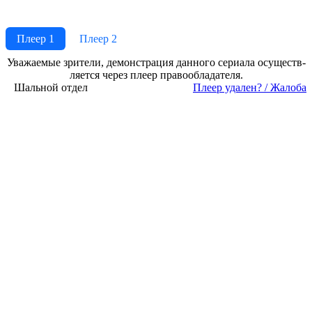
Плеер 1
Плеер 2
Ува­жае­мые зри­те­ли, де­мон­ст­ра­ция дан­но­го се­риа­ла осу­ще­ст­в­
ля­ет­ся че­рез пле­ер пра­во­об­ла­да­те­ля.
Шальной отдел
Пле­ер уда­лен? / Жа­ло­ба