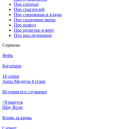
Про спецназ
Про спасателей
Про сокровища и клады
Про сказочные миры
Про развод
Про религию и веру
Про расследование
Се­риа­лы
Фейк
Богатыри
16 серия
Анна Медиум 4 сезон
История его служанки
+9 выпуск
Шоу Воли
Кровь за кровь
Сармат