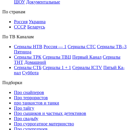
ШОУ
До­ку­мен­таль­ные
По стра­нам
Рос­сия
Ук­раи­на
СССР
Бе­ла­русь
По ТВ Ка­на­лам
Се­риа­лы НТВ
Рос­сия — 1
Се­риа­лы СТС
Се­риа­лы ТВ–3
Пят­ни­ца
Се­риа­лы ТРК
Се­риа­лы ТВЦ
Пер­вый Ка­нал
Се­риа­лы
ТНТ
До­маш­ний
Се­риа­лы СТБ
Се­риа­лы 1 + 1
Се­риа­лы ICTV
Пя­тый Ка­
нал
Суб­бо­та
Подборки
Про снайперов
Про террористов
про танкистов и танки
Про тайгу
Про сыщиков и частных детективов
Про свадьбу
Про суррогатное материнство
Про супергероев