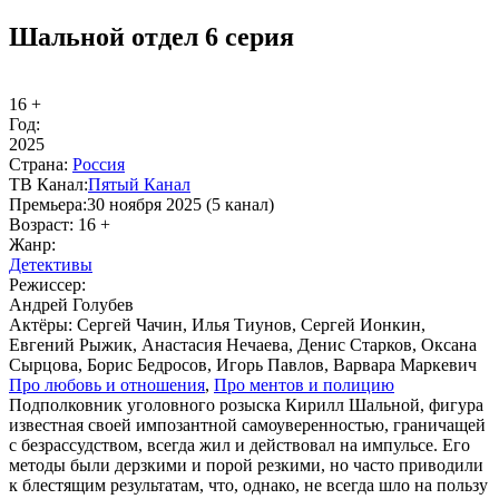
Шальной отдел 6 серия
16 +
Год:
2025
Стра­на:
Рос­сия
ТВ Ка­нал:
Пя­тый Ка­нал
Пре­мье­ра:
30 ноября 2025 (5 канал)
Воз­раст:
16 +
Жанр:
Де­тек­ти­вы
Ре­жис­сер:
Андрей Голубев
Ак­тё­ры:
Сергей Чачин, Илья Тиунов, Сергей Ионкин,
Евгений Рыжик, Анастасия Нечаева, Денис Старков, Оксана
Сырцова, Борис Бедросов, Игорь Павлов, Варвара Маркевич
Про лю­бовь и от­но­ше­ния
,
Про мен­тов и по­ли­цию
Подполковник уголовного розыска Кирилл Шальной, фигура
известная своей импозантной самоуверенностью, граничащей
с безрассудством, всегда жил и действовал на импульсе. Его
методы были дерзкими и порой резкими, но часто приводили
к блестящим результатам, что, однако, не всегда шло на пользу