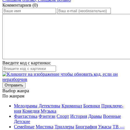
Ком­мен­та­ри­ев (0)
Введите код с картинки:
Отправить
Вы­бор жан­ра
По жан­рам
Ме­ло­дра­мы
Де­тек­ти­вы
Кри­ми­нал
Бое­ви­ки
При­клю­че­
ния
Ко­ме­дия
Му­зы­ка
Фан­та­сти­ка
Фэн­те­зи
Спорт
Ис­то­рия
Дра­мы
Во­ен­ные
Дет­ские
Се­мей­ные
Мис­ти­ка
Трил­ле­ры
Био­гра­фия
Ужа­сы
ТВ —