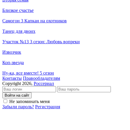
Близкое счастье
Самогон 3 Капкан на охотников
Танец для двоих
Участок №13 3 сезон: Любовь вопреки
Извозчик
Коп-звезда
Ну-ка, все вместе! 5 сезон
Кон­так­ты
Пра­во­об­ла­да­те­лям
Copyright 2026,
Россериал
Войти на сайт
Не запоминать меня
Забыли пароль?
Регистрация