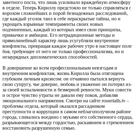
заветного поста, что лишь усиливало враждебную атмосферу
в отделе. Теперь Кириллу предстояло не только справляться с
ворохом сложнейших и порой безнадежных расследований,
где каждый уголок таил в себе нераскрытые тайны, но и
укрощать взрывные темпераменты своих новых
подчиненных, каждый из которых имел свои принципы,
привычки и амбиции. Его нетрадиционные методы и
прямолинейный характер лишь усугубляли внутренние
конфликты, превращая каждое рабочее утро в настоящее поле
боя, требующее от него не только профессионализма, но и
незаурядных дипломатических способностей.
В довершение ко всем профессиональным невзгодам и
внутренним конфликтам, жизнь Кирилла была отягощена
глубоким личным кризисом: он отчаянно пытался вернуть
свою супругу, чье доверие, любовь и уважение он потерял из-
за своей вспыльчивости и безмерной ревности. Муки совести
и острое чувство утраты не давали ему покоя, добавляя
эмоционального напряжения. Смотри на сайте rosserialls.tv –
проблемы отдела, который оказался рассадником
преступности и коррупции в самом неблагополучном районе
города, сливались воедино с муками его собственного сердца,
разрывающегося между гордостью, раскаянием и стремлением
восстановить разрушенную семью.