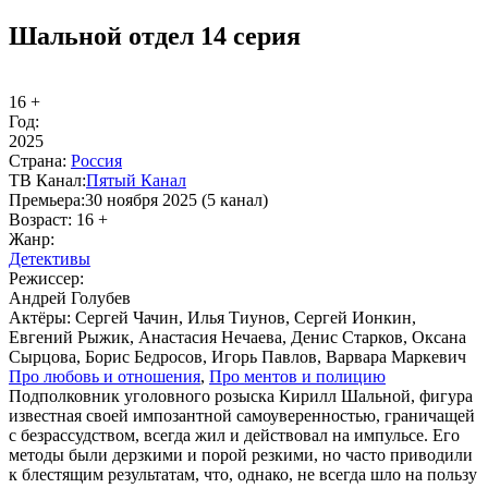
Шальной отдел 14 серия
16 +
Год:
2025
Стра­на:
Рос­сия
ТВ Ка­нал:
Пя­тый Ка­нал
Пре­мье­ра:
30 ноября 2025 (5 канал)
Воз­раст:
16 +
Жанр:
Де­тек­ти­вы
Ре­жис­сер:
Андрей Голубев
Ак­тё­ры:
Сергей Чачин, Илья Тиунов, Сергей Ионкин,
Евгений Рыжик, Анастасия Нечаева, Денис Старков, Оксана
Сырцова, Борис Бедросов, Игорь Павлов, Варвара Маркевич
Про лю­бовь и от­но­ше­ния
,
Про мен­тов и по­ли­цию
Подполковник уголовного розыска Кирилл Шальной, фигура
известная своей импозантной самоуверенностью, граничащей
с безрассудством, всегда жил и действовал на импульсе. Его
методы были дерзкими и порой резкими, но часто приводили
к блестящим результатам, что, однако, не всегда шло на пользу