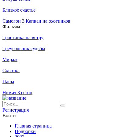
Близкое счастье
Самогон 3 Капкан на охотников
Филь­мы
Тростинка на ветру
Треугольник судьбы
Мираж
Схватка
Паша
Нюхач 3 сезон
Ре­ги­ст­ра­ция
Вой­ти
Глав­ная стра­ни­ца
Подборки
2022