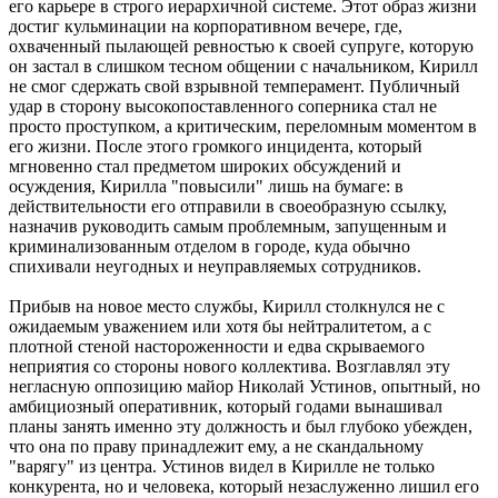
его карьере в строго иерархичной системе. Этот образ жизни
достиг кульминации на корпоративном вечере, где,
охваченный пылающей ревностью к своей супруге, которую
он застал в слишком тесном общении с начальником, Кирилл
не смог сдержать свой взрывной темперамент. Публичный
удар в сторону высокопоставленного соперника стал не
просто проступком, а критическим, переломным моментом в
его жизни. После этого громкого инцидента, который
мгновенно стал предметом широких обсуждений и
осуждения, Кирилла "повысили" лишь на бумаге: в
действительности его отправили в своеобразную ссылку,
назначив руководить самым проблемным, запущенным и
криминализованным отделом в городе, куда обычно
спихивали неугодных и неуправляемых сотрудников.
Прибыв на новое место службы, Кирилл столкнулся не с
ожидаемым уважением или хотя бы нейтралитетом, а с
плотной стеной настороженности и едва скрываемого
неприятия со стороны нового коллектива. Возглавлял эту
негласную оппозицию майор Николай Устинов, опытный, но
амбициозный оперативник, который годами вынашивал
планы занять именно эту должность и был глубоко убежден,
что она по праву принадлежит ему, а не скандальному
"варягу" из центра. Устинов видел в Кирилле не только
конкурента, но и человека, который незаслуженно лишил его