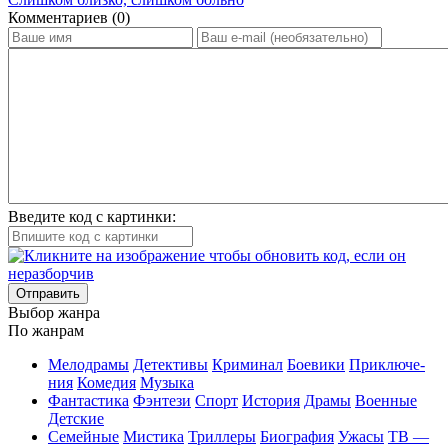
Ком­мен­та­ри­ев (0)
Введите код с картинки:
Отправить
Вы­бор жан­ра
По жан­рам
Ме­ло­дра­мы
Де­тек­ти­вы
Кри­ми­нал
Бое­ви­ки
При­клю­че­
ния
Ко­ме­дия
Му­зы­ка
Фан­та­сти­ка
Фэн­те­зи
Спорт
Ис­то­рия
Дра­мы
Во­ен­ные
Дет­ские
Се­мей­ные
Мис­ти­ка
Трил­ле­ры
Био­гра­фия
Ужа­сы
ТВ —