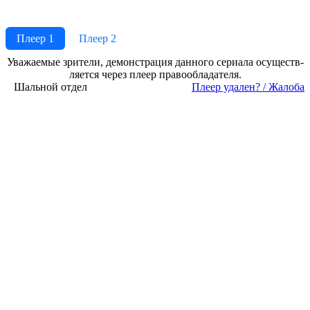
Плеер 1
Плеер 2
Ува­жае­мые зри­те­ли, де­мон­ст­ра­ция дан­но­го се­риа­ла осу­ще­ст­в­
ля­ет­ся че­рез пле­ер пра­во­об­ла­да­те­ля.
Шальной отдел
Пле­ер уда­лен? / Жа­ло­ба