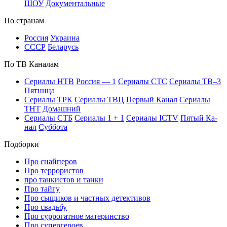
ШОУ
До­ку­мен­таль­ные
По стра­нам
Рос­сия
Ук­раи­на
СССР
Бе­ла­русь
По ТВ Ка­на­лам
Се­риа­лы НТВ
Рос­сия — 1
Се­риа­лы СТС
Се­риа­лы ТВ–3
Пят­ни­ца
Се­риа­лы ТРК
Се­риа­лы ТВЦ
Пер­вый Ка­нал
Се­риа­лы
ТНТ
До­маш­ний
Се­риа­лы СТБ
Се­риа­лы 1 + 1
Се­риа­лы ICTV
Пя­тый Ка­
нал
Суб­бо­та
Подборки
Про снайперов
Про террористов
про танкистов и танки
Про тайгу
Про сыщиков и частных детективов
Про свадьбу
Про суррогатное материнство
Про супергероев