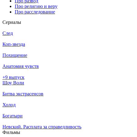
Про развод
Про религию и веру
Про расследование
Се­риа­лы
След
Коп-звезда
Похищение
Анатомия чувств
+9 выпуск
Шоу Воли
Битва экстрасенсов
Холод
Богатыри
Невский. Расплата за справедливость
Филь­мы