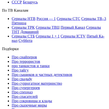
СССР
Бе­ла­русь
По ТВ Ка­на­лам
Се­риа­лы НТВ
Рос­сия — 1
Се­риа­лы СТС
Се­риа­лы ТВ–3
Пят­ни­ца
Се­риа­лы ТРК
Се­риа­лы ТВЦ
Пер­вый Ка­нал
Се­риа­лы
ТНТ
До­маш­ний
Се­риа­лы СТБ
Се­риа­лы 1 + 1
Се­риа­лы ICTV
Пя­тый Ка­
нал
Суб­бо­та
Подборки
Про снайперов
Про террористов
про танкистов и танки
Про тайгу
Про сыщиков и частных детективов
Про свадьбу
Про суррогатное материнство
Про супергероев
Про спецназ
Про спасателей
Про сокровища и клады
Про сказочные миры