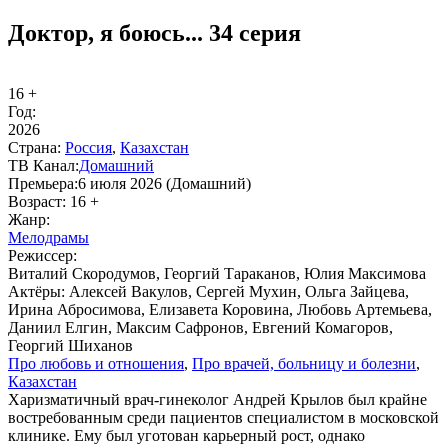
Доктор, я боюсь... 34 серия
16 +
Год:
2026
Стра­на:
Рос­сия
,
Казахстан
ТВ Ка­нал:
До­маш­ний
Пре­мье­ра:
6 июля 2026 (Домашний)
Воз­раст:
16 +
Жанр:
Ме­ло­дра­мы
Ре­жис­сер:
Виталий Скородумов, Георгий Тараканов, Юлия Максимова
Ак­тё­ры:
Алексей Вакулов, Сергей Мухин, Ольга Зайцева,
Ирина Абросимова, Елизавета Коровина, Любовь Артемьева,
Даниил Елгин, Максим Сафронов, Евгений Комагоров,
Георгий Шиханов
Про лю­бовь и от­но­ше­ния
,
Про вра­чей, боль­ни­цу и бо­лез­ни
,
Казахстан
Харизматичный врач-гинеколог Андрей Крылов был крайне
востребованным среди пациентов специалистом в московской
клинике. Ему был уготован карьерный рост, однако