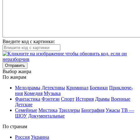
Введите код с картинки:
Отправить
Вы­бор жан­ра
По жан­рам
Ме­ло­дра­мы
Де­тек­ти­вы
Кри­ми­нал
Бое­ви­ки
При­клю­че­
ния
Ко­ме­дия
Му­зы­ка
Фан­та­сти­ка
Фэн­те­зи
Спорт
Ис­то­рия
Дра­мы
Во­ен­ные
Дет­ские
Се­мей­ные
Мис­ти­ка
Трил­ле­ры
Био­гра­фия
Ужа­сы
ТВ —
ШОУ
До­ку­мен­таль­ные
По стра­нам
Рос­сия
Ук­раи­на