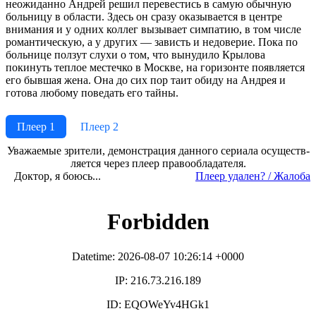
неожиданно Андрей решил перевестись в самую обычную
больницу в области. Здесь он сразу оказывается в центре
внимания и у одних коллег вызывает симпатию, в том числе
романтическую, а у других — зависть и недоверие. Пока по
больнице ползут слухи о том, что вынудило Крылова
покинуть теплое местечко в Москве, на горизонте появляется
его бывшая жена. Она до сих пор таит обиду на Андрея и
готова любому поведать его тайны.
Плеер 1
Плеер 2
Ува­жае­мые зри­те­ли, де­мон­ст­ра­ция дан­но­го се­риа­ла осу­ще­ст­в­
ля­ет­ся че­рез пле­ер пра­во­об­ла­да­те­ля.
Доктор, я боюсь...
Пле­ер уда­лен? / Жа­ло­ба