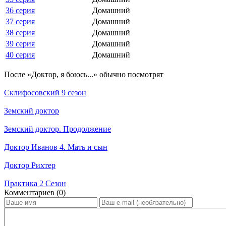
36 серия
Домашний
37 серия
Домашний
38 серия
Домашний
39 серия
Домашний
40 серия
Домашний
По­сле «Доктор, я боюсь...» обыч­но по­смот­рят
Склифосовский 9 сезон
Земский доктор
Земский доктор. Продолжение
Доктор Иванов 4. Мать и сын
Доктор Рихтер
Практика 2 Сезон
Ком­мен­та­ри­ев (0)