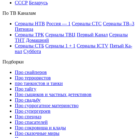
СССР
Бе­ла­русь
По ТВ Ка­на­лам
Се­риа­лы НТВ
Рос­сия — 1
Се­риа­лы СТС
Се­риа­лы ТВ–3
Пят­ни­ца
Се­риа­лы ТРК
Се­риа­лы ТВЦ
Пер­вый Ка­нал
Се­риа­лы
ТНТ
До­маш­ний
Се­риа­лы СТБ
Се­риа­лы 1 + 1
Се­риа­лы ICTV
Пя­тый Ка­
нал
Суб­бо­та
Подборки
Про снайперов
Про террористов
про танкистов и танки
Про тайгу
Про сыщиков и частных детективов
Про свадьбу
Про суррогатное материнство
Про супергероев
Про спецназ
Про спасателей
Про сокровища и клады
Про сказочные миры