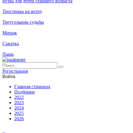
Игры для детей старшего возраста
Тростинка на ветру
Треугольник судьбы
Мираж
Схватка
Паша
Ре­ги­ст­ра­ция
Вой­ти
Глав­ная стра­ни­ца
Подборки
2022
2023
2024
2025
2026