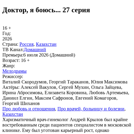
Доктор, я боюсь... 27 серия
16 +
Год:
2026
Стра­на:
Рос­сия
,
Казахстан
ТВ Ка­нал:
До­маш­ний
Пре­мье­ра:
6 июля 2026 (Домашний)
Воз­раст:
16 +
Жанр:
Ме­ло­дра­мы
Ре­жис­сер:
Виталий Скородумов, Георгий Тараканов, Юлия Максимова
Ак­тё­ры:
Алексей Вакулов, Сергей Мухин, Ольга Зайцева,
Ирина Абросимова, Елизавета Коровина, Любовь Артемьева,
Даниил Елгин, Максим Сафронов, Евгений Комагоров,
Георгий Шиханов
Про лю­бовь и от­но­ше­ния
,
Про вра­чей, боль­ни­цу и бо­лез­ни
,
Казахстан
Харизматичный врач-гинеколог Андрей Крылов был крайне
востребованным среди пациентов специалистом в московской
клинике. Ему был уготован карьерный рост, однако