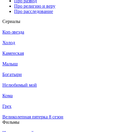
Про развод
Про религию и веру
Про расследование
Се­риа­лы
Коп-звезда
Холод
Каменская
Малыш
Богатыри
Нелюбимый мой
Кома
Грех
Великолепная пятерка 8 сезон
Филь­мы