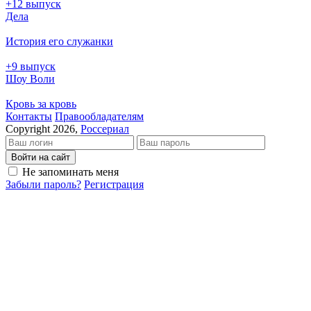
+12 выпуск
Дела
История его служанки
+9 выпуск
Шоу Воли
Кровь за кровь
Кон­так­ты
Пра­во­об­ла­да­те­лям
Copyright 2026,
Россериал
Войти на сайт
Не запоминать меня
Забыли пароль?
Регистрация