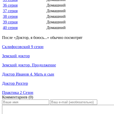
36 серия
Домашний
37 серия
Домашний
38 серия
Домашний
39 серия
Домашний
40 серия
Домашний
По­сле «Доктор, я боюсь...» обыч­но по­смот­рят
Склифосовский 9 сезон
Земский доктор
Земский доктор. Продолжение
Доктор Иванов 4. Мать и сын
Доктор Рихтер
Практика 2 Сезон
Ком­мен­та­ри­ев (0)