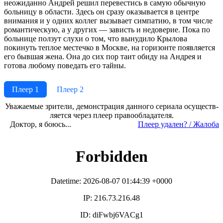
неожиданно Андрей решил перевестись в самую обычную
больницу в области. Здесь он сразу оказывается в центре
внимания и у одних коллег вызывает симпатию, в том числе
романтическую, а у других — зависть и недоверие. Пока по
больнице ползут слухи о том, что вынудило Крылова
покинуть теплое местечко в Москве, на горизонте появляется
его бывшая жена. Она до сих пор таит обиду на Андрея и
готова любому поведать его тайны.
Плеер 1
Плеер 2
Ува­жае­мые зри­те­ли, де­мон­ст­ра­ция дан­но­го се­риа­ла осу­ще­ст­в­
ля­ет­ся че­рез пле­ер пра­во­об­ла­да­те­ля.
Доктор, я боюсь...
Пле­ер уда­лен? / Жа­ло­ба