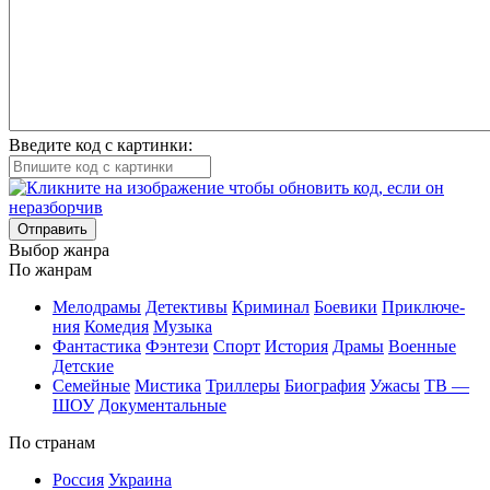
Введите код с картинки:
Отправить
Вы­бор жан­ра
По жан­рам
Ме­ло­дра­мы
Де­тек­ти­вы
Кри­ми­нал
Бое­ви­ки
При­клю­че­
ния
Ко­ме­дия
Му­зы­ка
Фан­та­сти­ка
Фэн­те­зи
Спорт
Ис­то­рия
Дра­мы
Во­ен­ные
Дет­ские
Се­мей­ные
Мис­ти­ка
Трил­ле­ры
Био­гра­фия
Ужа­сы
ТВ —
ШОУ
До­ку­мен­таль­ные
По стра­нам
Рос­сия
Ук­раи­на