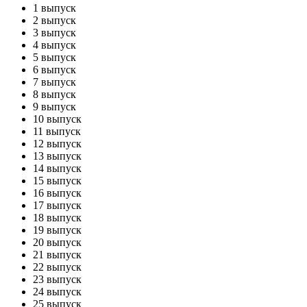
1 выпуск
2 выпуск
3 выпуск
4 выпуск
5 выпуск
6 выпуск
7 выпуск
8 выпуск
9 выпуск
10 выпуск
11 выпуск
12 выпуск
13 выпуск
14 выпуск
15 выпуск
16 выпуск
17 выпуск
18 выпуск
19 выпуск
20 выпуск
21 выпуск
22 выпуск
23 выпуск
24 выпуск
25 выпуск