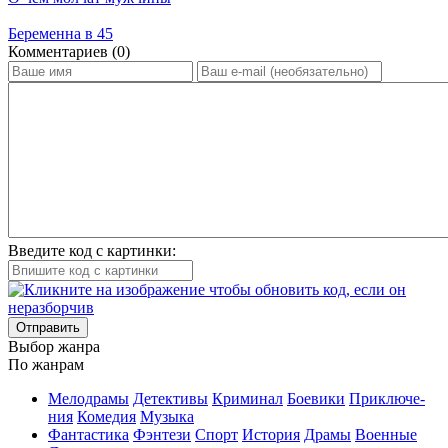
Беременна в 45
Ком­мен­та­ри­ев (0)
Введите код с картинки:
Отправить
Вы­бор жан­ра
По жан­рам
Ме­ло­дра­мы
Де­тек­ти­вы
Кри­ми­нал
Бое­ви­ки
При­клю­че­
ния
Ко­ме­дия
Му­зы­ка
Фан­та­сти­ка
Фэн­те­зи
Спорт
Ис­то­рия
Дра­мы
Во­ен­ные