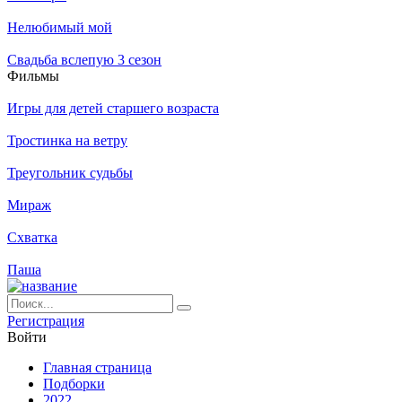
Нелюбимый мой
Свадьба вслепую 3 сезон
Филь­мы
Игры для детей старшего возраста
Тростинка на ветру
Треугольник судьбы
Мираж
Схватка
Паша
Ре­ги­ст­ра­ция
Вой­ти
Глав­ная стра­ни­ца
Подборки
2022