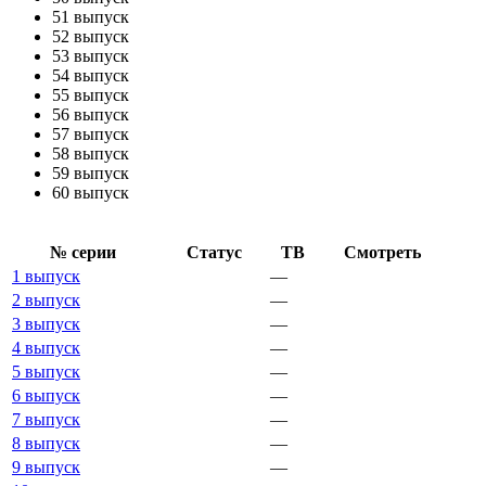
51 выпуск
52 выпуск
53 выпуск
54 выпуск
55 выпуск
56 выпуск
57 выпуск
58 выпуск
59 выпуск
60 выпуск
№ се­рии
Ста­тус
ТВ
Смот­реть
1 выпуск
—
2 выпуск
—
3 выпуск
—
4 выпуск
—
5 выпуск
—
6 выпуск
—
7 выпуск
—
8 выпуск
—
9 выпуск
—