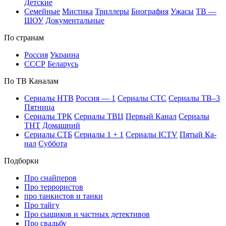
Дет­ские
Се­мей­ные
Мис­ти­ка
Трил­ле­ры
Био­гра­фия
Ужа­сы
ТВ —
ШОУ
До­ку­мен­таль­ные
По стра­нам
Рос­сия
Ук­раи­на
СССР
Бе­ла­русь
По ТВ Ка­на­лам
Се­риа­лы НТВ
Рос­сия — 1
Се­риа­лы СТС
Се­риа­лы ТВ–3
Пят­ни­ца
Се­риа­лы ТРК
Се­риа­лы ТВЦ
Пер­вый Ка­нал
Се­риа­лы
ТНТ
До­маш­ний
Се­риа­лы СТБ
Се­риа­лы 1 + 1
Се­риа­лы ICTV
Пя­тый Ка­
нал
Суб­бо­та
Подборки
Про снайперов
Про террористов
про танкистов и танки
Про тайгу
Про сыщиков и частных детективов
Про свадьбу