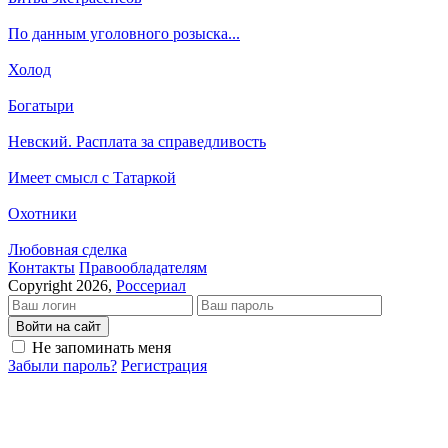
По данным уголовного розыска...
Холод
Богатыри
Невский. Расплата за справедливость
Имеет смысл с Татаркой
Охотники
Любовная сделка
Кон­так­ты
Пра­во­об­ла­да­те­лям
Copyright 2026,
Россериал
Войти на сайт
Не запоминать меня
Забыли пароль?
Регистрация