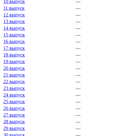
10 выпуск
—
11 выпуск
—
12 выпуск
—
13 выпуск
—
14 выпуск
—
15 выпуск
—
16 выпуск
—
17 выпуск
—
18 выпуск
—
19 выпуск
—
20 выпуск
—
21 выпуск
—
22 выпуск
—
23 выпуск
—
24 выпуск
—
25 выпуск
—
26 выпуск
—
27 выпуск
—
28 выпуск
—
29 выпуск
—
30 выпуск
—