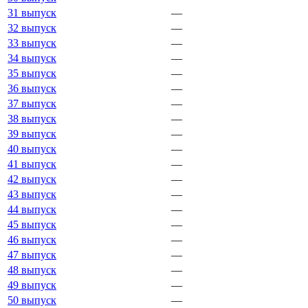
31 выпуск
—
32 выпуск
—
33 выпуск
—
34 выпуск
—
35 выпуск
—
36 выпуск
—
37 выпуск
—
38 выпуск
—
39 выпуск
—
40 выпуск
—
41 выпуск
—
42 выпуск
—
43 выпуск
—
44 выпуск
—
45 выпуск
—
46 выпуск
—
47 выпуск
—
48 выпуск
—
49 выпуск
—
50 выпуск
—