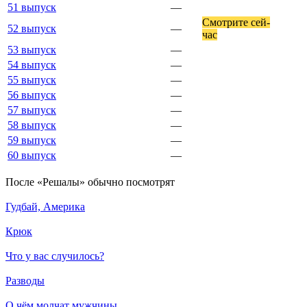
51 выпуск
—
Смот­ри­те сей­
52 выпуск
—
час
53 выпуск
—
54 выпуск
—
55 выпуск
—
56 выпуск
—
57 выпуск
—
58 выпуск
—
59 выпуск
—
60 выпуск
—
По­сле «Решалы» обыч­но по­смот­рят
Гудбай, Америка
Крюк
Что у вас случилось?
Разводы
О чём молчат мужчины