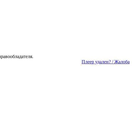
а­во­об­ла­да­те­ля.
Пле­ер уда­лен? / Жа­ло­ба