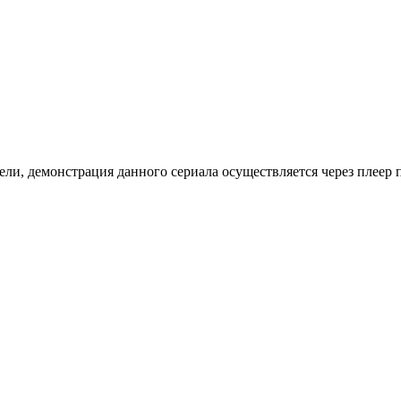
ли, де­мон­ст­ра­ция дан­но­го се­риа­ла осу­ще­ст­в­ля­ет­ся че­рез пле­ер пр