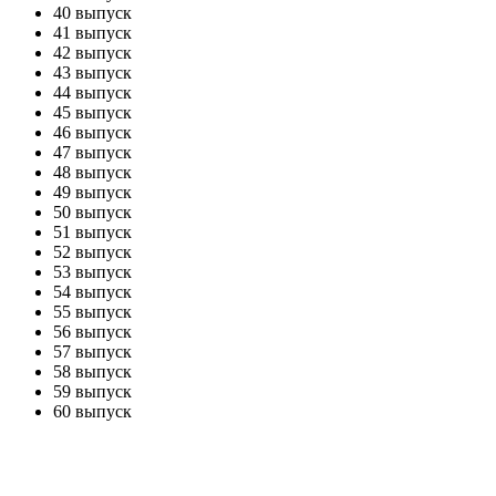
40 выпуск
41 выпуск
42 выпуск
43 выпуск
44 выпуск
45 выпуск
46 выпуск
47 выпуск
48 выпуск
49 выпуск
50 выпуск
51 выпуск
52 выпуск
53 выпуск
54 выпуск
55 выпуск
56 выпуск
57 выпуск
58 выпуск
59 выпуск
60 выпуск