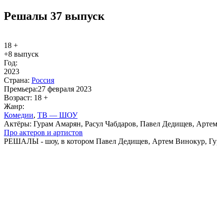
Решалы 37 выпуск
18 +
+8 выпуск
Год:
2023
Стра­на:
Рос­сия
Пре­мье­ра:
27 февраля 2023
Воз­раст:
18 +
Жанр:
Ко­ме­дии
,
ТВ — ШОУ
Ак­тё­ры:
Гурам Амарян, Расул Чабдаров, Павел Дедищев, Арте
Про ак­те­ров и ар­ти­стов
РЕШАЛЫ - шоу, в котором Павел Дедищев, Артем Винокур, Гур