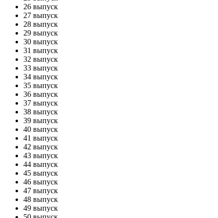
26 выпуск
27 выпуск
28 выпуск
29 выпуск
30 выпуск
31 выпуск
32 выпуск
33 выпуск
34 выпуск
35 выпуск
36 выпуск
37 выпуск
38 выпуск
39 выпуск
40 выпуск
41 выпуск
42 выпуск
43 выпуск
44 выпуск
45 выпуск
46 выпуск
47 выпуск
48 выпуск
49 выпуск
50 выпуск