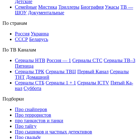
Дет­ские
Се­мей­ные
Мис­ти­ка
Трил­ле­ры
Био­гра­фия
Ужа­сы
ТВ —
ШОУ
До­ку­мен­таль­ные
По стра­нам
Рос­сия
Ук­раи­на
СССР
Бе­ла­русь
По ТВ Ка­на­лам
Се­риа­лы НТВ
Рос­сия — 1
Се­риа­лы СТС
Се­риа­лы ТВ–3
Пят­ни­ца
Се­риа­лы ТРК
Се­риа­лы ТВЦ
Пер­вый Ка­нал
Се­риа­лы
ТНТ
До­маш­ний
Се­риа­лы СТБ
Се­риа­лы 1 + 1
Се­риа­лы ICTV
Пя­тый Ка­
нал
Суб­бо­та
Подборки
Про снайперов
Про террористов
про танкистов и танки
Про тайгу
Про сыщиков и частных детективов
Про свадьбу