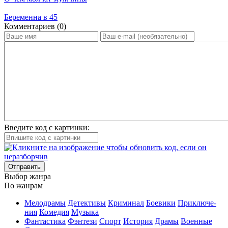
Беременна в 45
Ком­мен­та­ри­ев (0)
Введите код с картинки:
Отправить
Вы­бор жан­ра
По жан­рам
Ме­ло­дра­мы
Де­тек­ти­вы
Кри­ми­нал
Бое­ви­ки
При­клю­че­
ния
Ко­ме­дия
Му­зы­ка
Фан­та­сти­ка
Фэн­те­зи
Спорт
Ис­то­рия
Дра­мы
Во­ен­ные