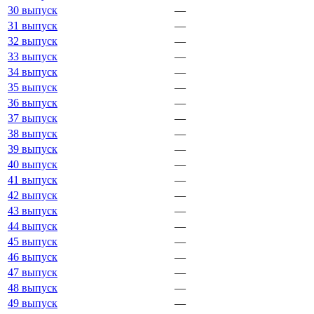
30 выпуск
—
31 выпуск
—
32 выпуск
—
33 выпуск
—
34 выпуск
—
35 выпуск
—
36 выпуск
—
37 выпуск
—
38 выпуск
—
39 выпуск
—
40 выпуск
—
41 выпуск
—
42 выпуск
—
43 выпуск
—
44 выпуск
—
45 выпуск
—
46 выпуск
—
47 выпуск
—
48 выпуск
—
49 выпуск
—