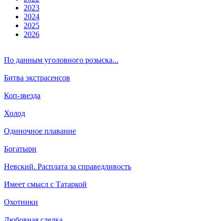
2023
2024
2025
2026
По данным уголовного розыска...
Битва экстрасенсов
Коп-звезда
Холод
Одиночное плавание
Богатыри
Невский. Расплата за справедливость
Имеет смысл с Татаркой
Охотники
Любовная сделка