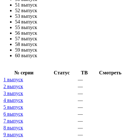
51 выпуск
52 выпуск
53 выпуск
54 выпуск
55 выпуск
56 выпуск
57 выпуск
58 выпуск
59 выпуск
60 выпуск
№ се­рии
Ста­тус
ТВ
Смот­реть
1 выпуск
—
2 выпуск
—
3 выпуск
—
4 выпуск
—
5 выпуск
—
6 выпуск
—
7 выпуск
—
8 выпуск
—
9 выпуск
—