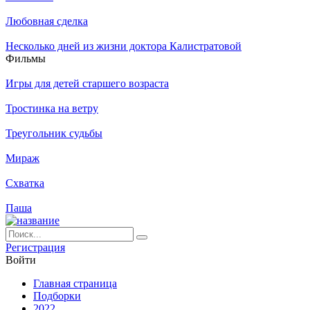
Любовная сделка
Несколько дней из жизни доктора Калистратовой
Филь­мы
Игры для детей старшего возраста
Тростинка на ветру
Треугольник судьбы
Мираж
Схватка
Паша
Ре­ги­ст­ра­ция
Вой­ти
Глав­ная стра­ни­ца
Подборки
2022