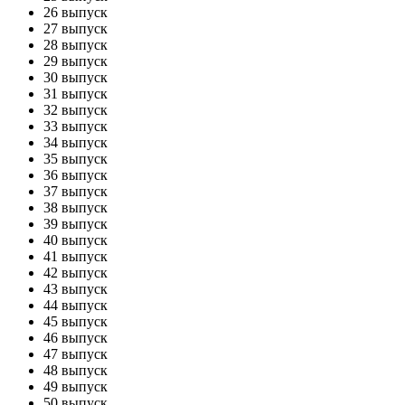
26 выпуск
27 выпуск
28 выпуск
29 выпуск
30 выпуск
31 выпуск
32 выпуск
33 выпуск
34 выпуск
35 выпуск
36 выпуск
37 выпуск
38 выпуск
39 выпуск
40 выпуск
41 выпуск
42 выпуск
43 выпуск
44 выпуск
45 выпуск
46 выпуск
47 выпуск
48 выпуск
49 выпуск
50 выпуск