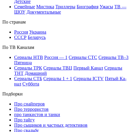
Дет­ские
Се­мей­ные
Мис­ти­ка
Трил­ле­ры
Био­гра­фия
Ужа­сы
ТВ —
ШОУ
До­ку­мен­таль­ные
По стра­нам
Рос­сия
Ук­раи­на
СССР
Бе­ла­русь
По ТВ Ка­на­лам
Се­риа­лы НТВ
Рос­сия — 1
Се­риа­лы СТС
Се­риа­лы ТВ–3
Пят­ни­ца
Се­риа­лы ТРК
Се­риа­лы ТВЦ
Пер­вый Ка­нал
Се­риа­лы
ТНТ
До­маш­ний
Се­риа­лы СТБ
Се­риа­лы 1 + 1
Се­риа­лы ICTV
Пя­тый Ка­
нал
Суб­бо­та
Подборки
Про снайперов
Про террористов
про танкистов и танки
Про тайгу
Про сыщиков и частных детективов
Про свадьбу