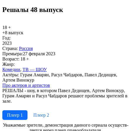
Решалы 48 выпуск
18 +
+8 выпуск
Год:
2023
Стра­на:
Рос­сия
Пре­мье­ра:
27 февраля 2023
Воз­раст:
18 +
Жанр:
Ко­ме­дии
,
ТВ — ШОУ
Ак­тё­ры:
Гурам Амарян, Расул Чабдаров, Павел Дедищев,
Артем Винокур
Про ак­те­ров и ар­ти­стов
РЕШАЛЫ - шоу, в котором Павел Дедищев, Артем Винокур,
Гурам Амарян и Расул Чабдаров решают проблемы зрителей в
зале.
Плеер 1
Плеер 2
Ува­жае­мые зри­те­ли, де­мон­ст­ра­ция дан­но­го се­риа­ла осу­ще­ст­в­
ля­ет­ся че­рез пле­ер пра­во­об­ла­да­те­ля.