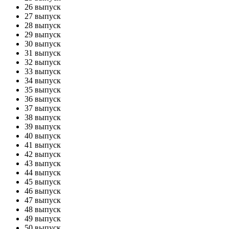
26 выпуск
27 выпуск
28 выпуск
29 выпуск
30 выпуск
31 выпуск
32 выпуск
33 выпуск
34 выпуск
35 выпуск
36 выпуск
37 выпуск
38 выпуск
39 выпуск
40 выпуск
41 выпуск
42 выпуск
43 выпуск
44 выпуск
45 выпуск
46 выпуск
47 выпуск
48 выпуск
49 выпуск
50 выпуск