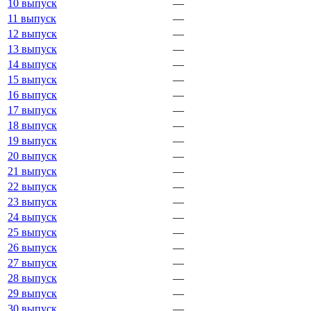
10 выпуск
—
11 выпуск
—
12 выпуск
—
13 выпуск
—
14 выпуск
—
15 выпуск
—
16 выпуск
—
17 выпуск
—
18 выпуск
—
19 выпуск
—
20 выпуск
—
21 выпуск
—
22 выпуск
—
23 выпуск
—
24 выпуск
—
25 выпуск
—
26 выпуск
—
27 выпуск
—
28 выпуск
—
29 выпуск
—
30 выпуск
—