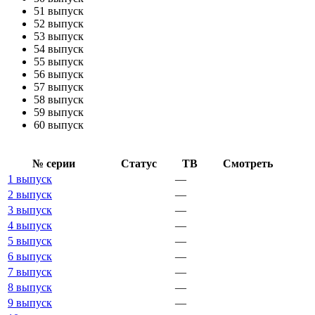
51 выпуск
52 выпуск
53 выпуск
54 выпуск
55 выпуск
56 выпуск
57 выпуск
58 выпуск
59 выпуск
60 выпуск
№ се­рии
Ста­тус
ТВ
Смот­реть
1 выпуск
—
2 выпуск
—
3 выпуск
—
4 выпуск
—
5 выпуск
—
6 выпуск
—
7 выпуск
—
8 выпуск
—
9 выпуск
—