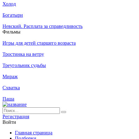
Холод
Богатыри
Невский. Расплата за справедливость
Филь­мы
Игры для детей старшего возраста
Тростинка на ветру
Треугольник судьбы
Мираж
Схватка
Паша
Ре­ги­ст­ра­ция
Вой­ти
Глав­ная стра­ни­ца
Подборки