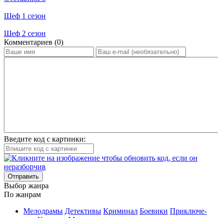
Шеф 1 сезон
Шеф 2 сезон
Ком­мен­та­ри­ев (0)
Введите код с картинки:
Отправить
Вы­бор жан­ра
По жан­рам
Ме­ло­дра­мы
Де­тек­ти­вы
Кри­ми­нал
Бое­ви­ки
При­клю­че­