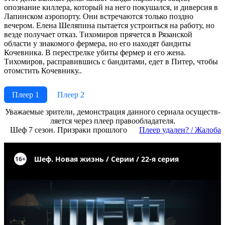
опознание киллера, который на него покушался, и диверсия в
Лапинском аэропорту. Они встречаются только поздно
вечером. Елена Шеляпина пытается устроиться на работу, но
везде получает отказ. Тихомиров прячется в Рязанской
области у знакомого фермера, но его находят бандиты
Кочевника. В перестрелке убиты фермер и его жена.
Тихомиров, расправившись с бандитами, едет в Питер, чтобы
отомстить Кочевнику..
Плеер 1
Плеер 2
Ува­жае­мые зри­те­ли, де­мон­ст­ра­ция дан­но­го се­риа­ла осу­ще­ст­в­
ля­ет­ся че­рез пле­ер пра­во­об­ла­да­те­ля.
Шеф 7 сезон. Призраки прошлого
Пле­ер уда­лен? / Жа­ло­ба