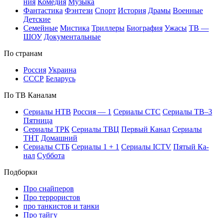
ния
Ко­ме­дия
Му­зы­ка
Фан­та­сти­ка
Фэн­те­зи
Спорт
Ис­то­рия
Дра­мы
Во­ен­ные
Дет­ские
Се­мей­ные
Мис­ти­ка
Трил­ле­ры
Био­гра­фия
Ужа­сы
ТВ —
ШОУ
До­ку­мен­таль­ные
По стра­нам
Рос­сия
Ук­раи­на
СССР
Бе­ла­русь
По ТВ Ка­на­лам
Се­риа­лы НТВ
Рос­сия — 1
Се­риа­лы СТС
Се­риа­лы ТВ–3
Пят­ни­ца
Се­риа­лы ТРК
Се­риа­лы ТВЦ
Пер­вый Ка­нал
Се­риа­лы
ТНТ
До­маш­ний
Се­риа­лы СТБ
Се­риа­лы 1 + 1
Се­риа­лы ICTV
Пя­тый Ка­
нал
Суб­бо­та
Подборки
Про снайперов
Про террористов
про танкистов и танки
Про тайгу