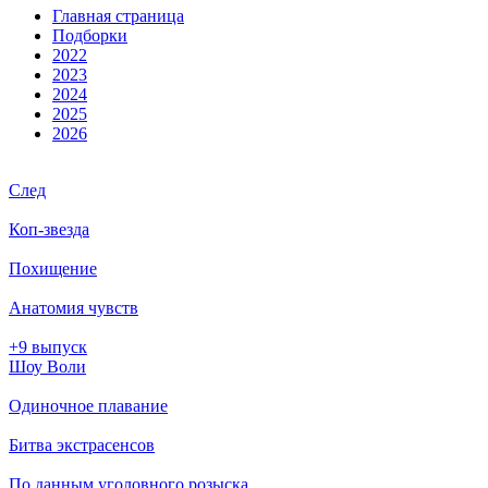
Глав­ная стра­ни­ца
Подборки
2022
2023
2024
2025
2026
След
Коп-звезда
Похищение
Анатомия чувств
+9 выпуск
Шоу Воли
Одиночное плавание
Битва экстрасенсов
По данным уголовного розыска...