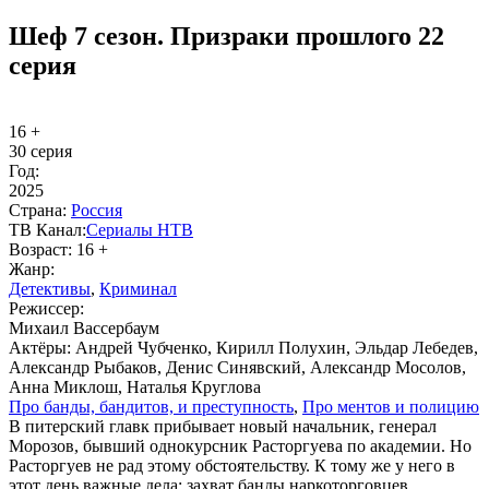
Шеф 7 сезон. Призраки прошлого 22
серия
16 +
30 серия
Год:
2025
Стра­на:
Рос­сия
ТВ Ка­нал:
Се­риа­лы НТВ
Воз­раст:
16 +
Жанр:
Де­тек­ти­вы
,
Кри­ми­нал
Ре­жис­сер:
Михаил Вассербаум
Ак­тё­ры:
Андрей Чубченко, Кирилл Полухин, Эльдар Лебедев,
Александр Рыбаков, Денис Синявский, Александр Мосолов,
Анна Миклош, Наталья Круглова
Про бан­ды, бан­ди­тов, и пре­ступ­ность
,
Про мен­тов и по­ли­цию
В питерский главк прибывает новый начальник, генерал
Морозов, бывший однокурсник Расторгуева по академии. Но
Расторгуев не рад этому обстоятельству. К тому же у него в
этот день важные дела: захват банды наркоторговцев,