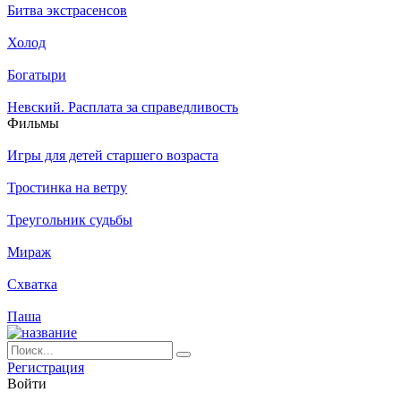
Битва экстрасенсов
Холод
Богатыри
Невский. Расплата за справедливость
Филь­мы
Игры для детей старшего возраста
Тростинка на ветру
Треугольник судьбы
Мираж
Схватка
Паша
Ре­ги­ст­ра­ция
Вой­ти