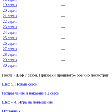
19 серия
—
20 серия
—
21 серия
—
22 серия
—
23 серия
—
24 серия
—
25 серия
—
26 серия
—
27 серия
—
28 серия
—
29 серия
—
30 серия
—
По­сле «Шеф 7 сезон. Призраки прошлого» обыч­но по­смот­рят
Шеф 5. Новый сезон
Исправление и наказание 2 сезон
Шеф – 4. Игра на повышение
Отставник 3