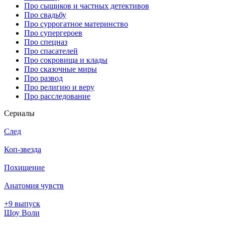
Про сыщиков и частных детективов
Про свадьбу
Про суррогатное материнство
Про супергероев
Про спецназ
Про спасателей
Про сокровища и клады
Про сказочные миры
Про развод
Про религию и веру
Про расследование
Се­риа­лы
След
Коп-звезда
Похищение
Анатомия чувств
+9 выпуск
Шоу Воли