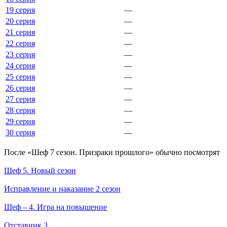
19 серия
—
20 серия
—
21 серия
—
22 серия
—
23 серия
—
24 серия
—
25 серия
—
26 серия
—
27 серия
—
28 серия
—
29 серия
—
30 серия
—
По­сле «Шеф 7 сезон. Призраки прошлого» обыч­но по­смот­рят
Шеф 5. Новый сезон
Исправление и наказание 2 сезон
Шеф – 4. Игра на повышение
Отставник 3