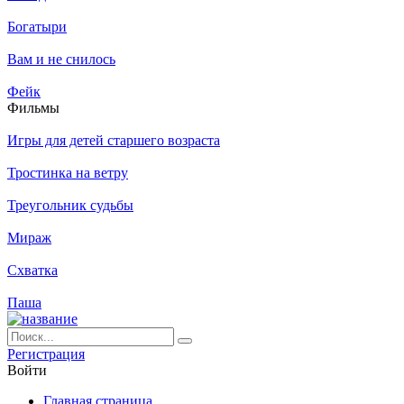
Богатыри
Вам и не снилось
Фейк
Филь­мы
Игры для детей старшего возраста
Тростинка на ветру
Треугольник судьбы
Мираж
Схватка
Паша
Ре­ги­ст­ра­ция
Вой­ти
Глав­ная стра­ни­ца