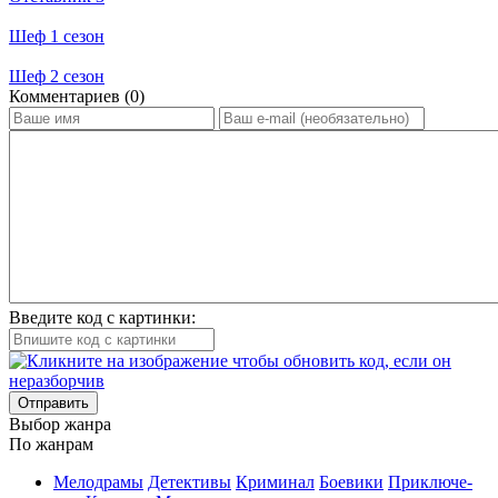
Шеф 1 сезон
Шеф 2 сезон
Ком­мен­та­ри­ев (0)
Введите код с картинки:
Отправить
Вы­бор жан­ра
По жан­рам
Ме­ло­дра­мы
Де­тек­ти­вы
Кри­ми­нал
Бое­ви­ки
При­клю­че­