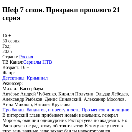
Шеф 7 сезон. Призраки прошлого 21
серия
16 +
30 серия
Год:
2025
Стра­на:
Рос­сия
ТВ Ка­нал:
Се­риа­лы НТВ
Воз­раст:
16 +
Жанр:
Де­тек­ти­вы
,
Кри­ми­нал
Ре­жис­сер:
Михаил Вассербаум
Ак­тё­ры:
Андрей Чубченко, Кирилл Полухин, Эльдар Лебедев,
Александр Рыбаков, Денис Синявский, Александр Мосолов,
Анна Миклош, Наталья Круглова
Про бан­ды, бан­ди­тов, и пре­ступ­ность
,
Про мен­тов и по­ли­цию
В питерский главк прибывает новый начальник, генерал
Морозов, бывший однокурсник Расторгуева по академии. Но
Расторгуев не рад этому обстоятельству. К тому же у него в
этот день важные дела: захват банды наркоторговцев,