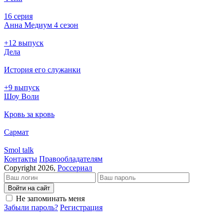
16 серия
Анна Медиум 4 сезон
+12 выпуск
Дела
История его служанки
+9 выпуск
Шоу Воли
Кровь за кровь
Сармат
Smol talk
Кон­так­ты
Пра­во­об­ла­да­те­лям
Copyright 2026,
Россериал
Войти на сайт
Не запоминать меня
Забыли пароль?
Регистрация