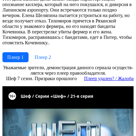
опознание киллера, который на него покушался, и диверсия в
Лапинском аэропорту. Они встречаются только поздно
вечером. Елена Шеляпина пытается устроиться на работу, но
везде получает отказ. Тихомиров прячется в Рязанской
области у знакомого фермера, но его находят бандиты
Кочевника. В перестрелке убиты фермер и его жена.
Тихомиров, расправившись с бандитами, едет в Питер, чтобы
отомстить Кочевнику..
Плеер 1
Плеер 2
Ува­жае­мые зри­те­ли, де­мон­ст­ра­ция дан­но­го се­риа­ла осу­ще­ст­в­
ля­ет­ся че­рез пле­ер пра­во­об­ла­да­те­ля.
Шеф 7 сезон. Призраки прошлого
Пле­ер уда­лен? / Жа­ло­ба