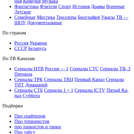
ния
Ко­ме­дия
Му­зы­ка
Фан­та­сти­ка
Фэн­те­зи
Спорт
Ис­то­рия
Дра­мы
Во­ен­ные
Дет­ские
Се­мей­ные
Мис­ти­ка
Трил­ле­ры
Био­гра­фия
Ужа­сы
ТВ —
ШОУ
До­ку­мен­таль­ные
По стра­нам
Рос­сия
Ук­раи­на
СССР
Бе­ла­русь
По ТВ Ка­на­лам
Се­риа­лы НТВ
Рос­сия — 1
Се­риа­лы СТС
Се­риа­лы ТВ–3
Пят­ни­ца
Се­риа­лы ТРК
Се­риа­лы ТВЦ
Пер­вый Ка­нал
Се­риа­лы
ТНТ
До­маш­ний
Се­риа­лы СТБ
Се­риа­лы 1 + 1
Се­риа­лы ICTV
Пя­тый Ка­
нал
Суб­бо­та
Подборки
Про снайперов
Про террористов
про танкистов и танки
Про тайгу