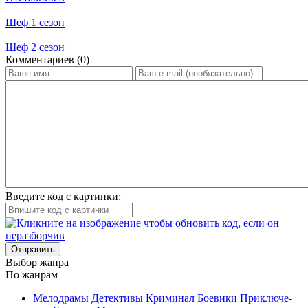
Шеф 1 сезон
Шеф 2 сезон
Ком­мен­та­ри­ев (0)
Введите код с картинки:
Отправить
Вы­бор жан­ра
По жан­рам
Ме­ло­дра­мы
Де­тек­ти­вы
Кри­ми­нал
Бое­ви­ки
При­клю­че­