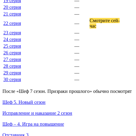
19 серия
—
20 серия
—
21 серия
—
Смот­ри­те сей­
22 серия
—
час
23 серия
—
24 серия
—
25 серия
—
26 серия
—
27 серия
—
28 серия
—
29 серия
—
30 серия
—
По­сле «Шеф 7 сезон. Призраки прошлого» обыч­но по­смот­рят
Шеф 5. Новый сезон
Исправление и наказание 2 сезон
Шеф – 4. Игра на повышение
Отставник 3