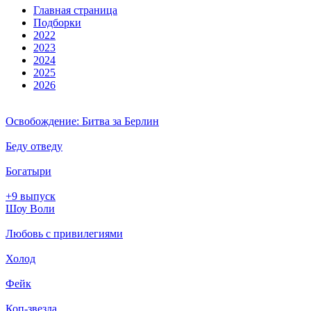
Глав­ная стра­ни­ца
Подборки
2022
2023
2024
2025
2026
Освобождение: Битва за Берлин
Беду отведу
Богатыри
+9 выпуск
Шоу Воли
Любовь с привилегиями
Холод
Фейк
Коп-звезда