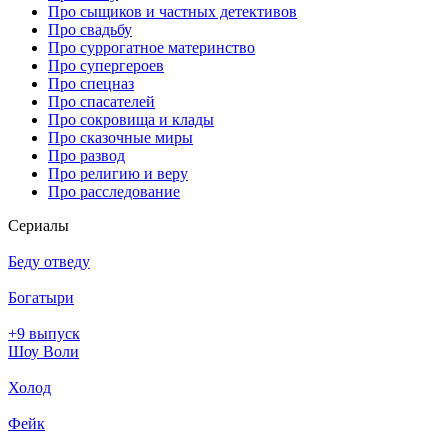
Про сыщиков и частных детективов
Про свадьбу
Про суррогатное материнство
Про супергероев
Про спецназ
Про спасателей
Про сокровища и клады
Про сказочные миры
Про развод
Про религию и веру
Про расследование
Се­риа­лы
Беду отведу
Богатыри
+9 выпуск
Шоу Воли
Холод
Фейк