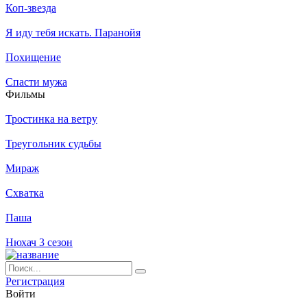
Коп-звезда
Я иду тебя искать. Паранойя
Похищение
Спасти мужа
Филь­мы
Тростинка на ветру
Треугольник судьбы
Мираж
Схватка
Паша
Нюхач 3 сезон
Ре­ги­ст­ра­ция
Вой­ти