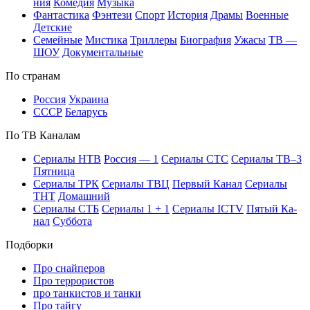
ния
Ко­ме­дия
Му­зы­ка
Фан­та­сти­ка
Фэн­те­зи
Спорт
Ис­то­рия
Дра­мы
Во­ен­ные
Дет­ские
Се­мей­ные
Мис­ти­ка
Трил­ле­ры
Био­гра­фия
Ужа­сы
ТВ —
ШОУ
До­ку­мен­таль­ные
По стра­нам
Рос­сия
Ук­раи­на
СССР
Бе­ла­русь
По ТВ Ка­на­лам
Се­риа­лы НТВ
Рос­сия — 1
Се­риа­лы СТС
Се­риа­лы ТВ–3
Пят­ни­ца
Се­риа­лы ТРК
Се­риа­лы ТВЦ
Пер­вый Ка­нал
Се­риа­лы
ТНТ
До­маш­ний
Се­риа­лы СТБ
Се­риа­лы 1 + 1
Се­риа­лы ICTV
Пя­тый Ка­
нал
Суб­бо­та
Подборки
Про снайперов
Про террористов
про танкистов и танки
Про тайгу