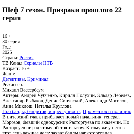
Шеф 7 сезон. Призраки прошлого 22
серия
16 +
30 серия
Год:
2025
Стра­на:
Рос­сия
ТВ Ка­нал:
Се­риа­лы НТВ
Воз­раст:
16 +
Жанр:
Де­тек­ти­вы
,
Кри­ми­нал
Ре­жис­сер:
Михаил Вассербаум
Ак­тё­ры:
Андрей Чубченко, Кирилл Полухин, Эльдар Лебедев,
Александр Рыбаков, Денис Синявский, Александр Мосолов,
Анна Миклош, Наталья Круглова
Про бан­ды, бан­ди­тов, и пре­ступ­ность
,
Про мен­тов и по­ли­цию
В питерский главк прибывает новый начальник, генерал
Морозов, бывший однокурсник Расторгуева по академии. Но
Расторгуев не рад этому обстоятельству. К тому же у него в
этот день важные дела: захват банды наркоторговцев,