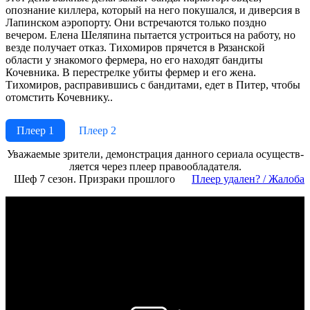
опознание киллера, который на него покушался, и диверсия в
Лапинском аэропорту. Они встречаются только поздно
вечером. Елена Шеляпина пытается устроиться на работу, но
везде получает отказ. Тихомиров прячется в Рязанской
области у знакомого фермера, но его находят бандиты
Кочевника. В перестрелке убиты фермер и его жена.
Тихомиров, расправившись с бандитами, едет в Питер, чтобы
отомстить Кочевнику..
Плеер 1
Плеер 2
Ува­жае­мые зри­те­ли, де­мон­ст­ра­ция дан­но­го се­риа­ла осу­ще­ст­в­
ля­ет­ся че­рез пле­ер пра­во­об­ла­да­те­ля.
Шеф 7 сезон. Призраки прошлого
Пле­ер уда­лен? / Жа­ло­ба