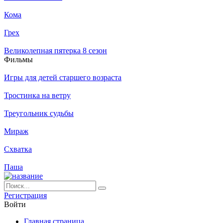
Кома
Грех
Великолепная пятерка 8 сезон
Филь­мы
Игры для детей старшего возраста
Тростинка на ветру
Треугольник судьбы
Мираж
Схватка
Паша
Ре­ги­ст­ра­ция
Вой­ти
Глав­ная стра­ни­ца