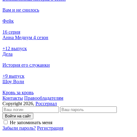
Вам и не снилось
Фейк
16 серия
Анна Медиум 4 сезон
+12 выпуск
Дела
История его служанки
+9 выпуск
Шоу Воли
Кровь за кровь
Кон­так­ты
Пра­во­об­ла­да­те­лям
Copyright 2026,
Россериал
Войти на сайт
Не запоминать меня
Забыли пароль?
Регистрация