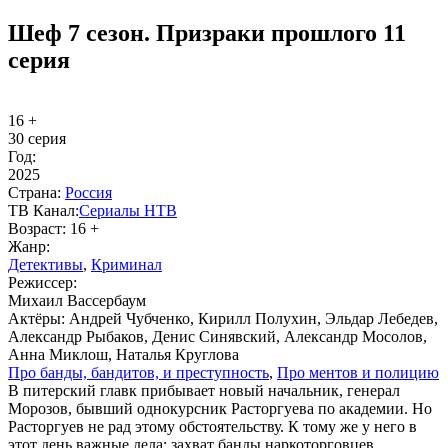
Шеф 7 сезон. Призраки прошлого 11
серия
16 +
30 серия
Год:
2025
Стра­на:
Рос­сия
ТВ Ка­нал:
Се­риа­лы НТВ
Воз­раст:
16 +
Жанр:
Де­тек­ти­вы
,
Кри­ми­нал
Ре­жис­сер:
Михаил Вассербаум
Ак­тё­ры:
Андрей Чубченко, Кирилл Полухин, Эльдар Лебедев,
Александр Рыбаков, Денис Синявский, Александр Мосолов,
Анна Миклош, Наталья Круглова
Про бан­ды, бан­ди­тов, и пре­ступ­ность
,
Про мен­тов и по­ли­цию
В питерский главк прибывает новый начальник, генерал
Морозов, бывший однокурсник Расторгуева по академии. Но
Расторгуев не рад этому обстоятельству. К тому же у него в
этот день важные дела: захват банды наркоторговцев,