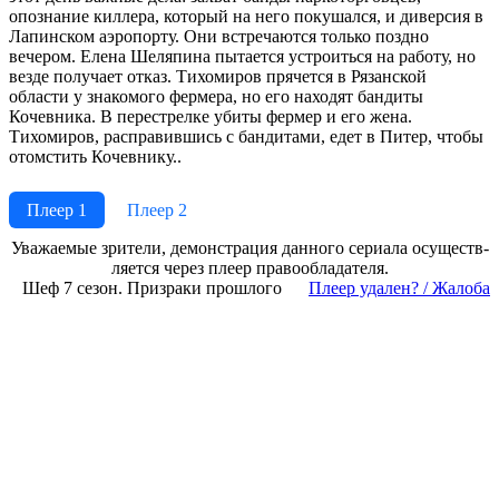
опознание киллера, который на него покушался, и диверсия в
Лапинском аэропорту. Они встречаются только поздно
вечером. Елена Шеляпина пытается устроиться на работу, но
везде получает отказ. Тихомиров прячется в Рязанской
области у знакомого фермера, но его находят бандиты
Кочевника. В перестрелке убиты фермер и его жена.
Тихомиров, расправившись с бандитами, едет в Питер, чтобы
отомстить Кочевнику..
Плеер 1
Плеер 2
Ува­жае­мые зри­те­ли, де­мон­ст­ра­ция дан­но­го се­риа­ла осу­ще­ст­в­
ля­ет­ся че­рез пле­ер пра­во­об­ла­да­те­ля.
Шеф 7 сезон. Призраки прошлого
Пле­ер уда­лен? / Жа­ло­ба