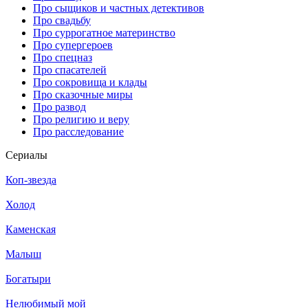
Про сыщиков и частных детективов
Про свадьбу
Про суррогатное материнство
Про супергероев
Про спецназ
Про спасателей
Про сокровища и клады
Про сказочные миры
Про развод
Про религию и веру
Про расследование
Се­риа­лы
Коп-звезда
Холод
Каменская
Малыш
Богатыри
Нелюбимый мой