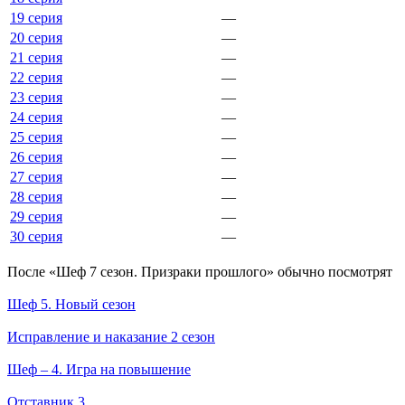
19 серия
—
20 серия
—
21 серия
—
22 серия
—
23 серия
—
24 серия
—
25 серия
—
26 серия
—
27 серия
—
28 серия
—
29 серия
—
30 серия
—
По­сле «Шеф 7 сезон. Призраки прошлого» обыч­но по­смот­рят
Шеф 5. Новый сезон
Исправление и наказание 2 сезон
Шеф – 4. Игра на повышение
Отставник 3