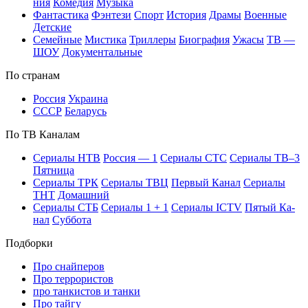
ния
Ко­ме­дия
Му­зы­ка
Фан­та­сти­ка
Фэн­те­зи
Спорт
Ис­то­рия
Дра­мы
Во­ен­ные
Дет­ские
Се­мей­ные
Мис­ти­ка
Трил­ле­ры
Био­гра­фия
Ужа­сы
ТВ —
ШОУ
До­ку­мен­таль­ные
По стра­нам
Рос­сия
Ук­раи­на
СССР
Бе­ла­русь
По ТВ Ка­на­лам
Се­риа­лы НТВ
Рос­сия — 1
Се­риа­лы СТС
Се­риа­лы ТВ–3
Пят­ни­ца
Се­риа­лы ТРК
Се­риа­лы ТВЦ
Пер­вый Ка­нал
Се­риа­лы
ТНТ
До­маш­ний
Се­риа­лы СТБ
Се­риа­лы 1 + 1
Се­риа­лы ICTV
Пя­тый Ка­
нал
Суб­бо­та
Подборки
Про снайперов
Про террористов
про танкистов и танки
Про тайгу