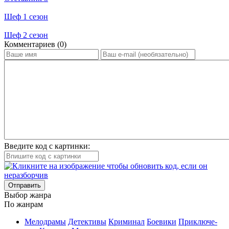
Шеф 1 сезон
Шеф 2 сезон
Ком­мен­та­ри­ев (0)
Введите код с картинки:
Отправить
Вы­бор жан­ра
По жан­рам
Ме­ло­дра­мы
Де­тек­ти­вы
Кри­ми­нал
Бое­ви­ки
При­клю­че­