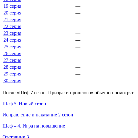
19 серия
—
20 серия
—
21 серия
—
22 серия
—
23 серия
—
24 серия
—
25 серия
—
26 серия
—
27 серия
—
28 серия
—
29 серия
—
30 серия
—
По­сле «Шеф 7 сезон. Призраки прошлого» обыч­но по­смот­рят
Шеф 5. Новый сезон
Исправление и наказание 2 сезон
Шеф – 4. Игра на повышение
Отставник 3