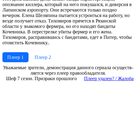
опознание киллера, который на него покушался, и диверсия в
Лапинском аэропорту. Они встречаются только поздно
вечером. Елена Шеляпина пытается устроиться на работу, но
везде получает отказ. Тихомиров прячется в Рязанской
области у знакомого фермера, но его находят бандиты
Кочевника. В перестрелке убиты фермер и его жена.
Тихомиров, расправившись с бандитами, едет в Питер, чтобы
отомстить Кочевнику..
Плеер 1
Плеер 2
Ува­жае­мые зри­те­ли, де­мон­ст­ра­ция дан­но­го се­риа­ла осу­ще­ст­в­
ля­ет­ся че­рез пле­ер пра­во­об­ла­да­те­ля.
Шеф 7 сезон. Призраки прошлого
Пле­ер уда­лен? / Жа­ло­ба