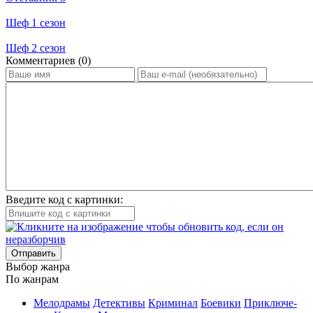
Шеф 1 сезон
Шеф 2 сезон
Ком­мен­та­ри­ев (0)
Введите код с картинки:
Отправить
Вы­бор жан­ра
По жан­рам
Ме­ло­дра­мы
Де­тек­ти­вы
Кри­ми­нал
Бое­ви­ки
При­клю­че­