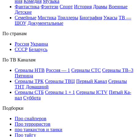
ния
Ко­ме­дия
Му­зы­ка
Фан­та­сти­ка
Фэн­те­зи
Спорт
Ис­то­рия
Дра­мы
Во­ен­ные
Дет­ские
Се­мей­ные
Мис­ти­ка
Трил­ле­ры
Био­гра­фия
Ужа­сы
ТВ —
ШОУ
До­ку­мен­таль­ные
По стра­нам
Рос­сия
Ук­раи­на
СССР
Бе­ла­русь
По ТВ Ка­на­лам
Се­риа­лы НТВ
Рос­сия — 1
Се­риа­лы СТС
Се­риа­лы ТВ–3
Пят­ни­ца
Се­риа­лы ТРК
Се­риа­лы ТВЦ
Пер­вый Ка­нал
Се­риа­лы
ТНТ
До­маш­ний
Се­риа­лы СТБ
Се­риа­лы 1 + 1
Се­риа­лы ICTV
Пя­тый Ка­
нал
Суб­бо­та
Подборки
Про снайперов
Про террористов
про танкистов и танки
Про тайгу