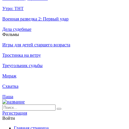
Утро: ТНТ
Военная разведка 2: Первый удар
Дела судебные
Филь­мы
Игры для детей старшего возраста
Тростинка на ветру
Треугольник судьбы
Мираж
Схватка
Паша
Ре­ги­ст­ра­ция
Вой­ти
Глав­ная стра­ни­ца