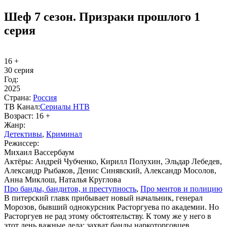
Шеф 7 сезон. Призраки прошлого 1
серия
16 +
30 серия
Год:
2025
Стра­на:
Рос­сия
ТВ Ка­нал:
Се­риа­лы НТВ
Воз­раст:
16 +
Жанр:
Де­тек­ти­вы
,
Кри­ми­нал
Ре­жис­сер:
Михаил Вассербаум
Ак­тё­ры:
Андрей Чубченко, Кирилл Полухин, Эльдар Лебедев,
Александр Рыбаков, Денис Синявский, Александр Мосолов,
Анна Миклош, Наталья Круглова
Про бан­ды, бан­ди­тов, и пре­ступ­ность
,
Про мен­тов и по­ли­цию
В питерский главк прибывает новый начальник, генерал
Морозов, бывший однокурсник Расторгуева по академии. Но
Расторгуев не рад этому обстоятельству. К тому же у него в
этот день важные дела: захват банды наркоторговцев,