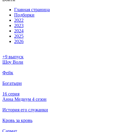
Глав­ная стра­ни­ца
Подборки
2022
2023
2024
2025
2026
+9 выпуск
Шоу Воли
Фейк
Богатыри
16 серия
Анна Медиум 4 сезон
История его служанки
Кровь за кровь
Сармат