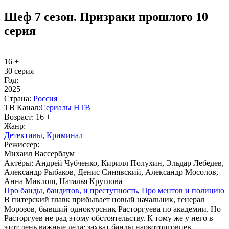
Шеф 7 сезон. Призраки прошлого 10
серия
16 +
30 серия
Год:
2025
Стра­на:
Рос­сия
ТВ Ка­нал:
Се­риа­лы НТВ
Воз­раст:
16 +
Жанр:
Де­тек­ти­вы
,
Кри­ми­нал
Ре­жис­сер:
Михаил Вассербаум
Ак­тё­ры:
Андрей Чубченко, Кирилл Полухин, Эльдар Лебедев,
Александр Рыбаков, Денис Синявский, Александр Мосолов,
Анна Миклош, Наталья Круглова
Про бан­ды, бан­ди­тов, и пре­ступ­ность
,
Про мен­тов и по­ли­цию
В питерский главк прибывает новый начальник, генерал
Морозов, бывший однокурсник Расторгуева по академии. Но
Расторгуев не рад этому обстоятельству. К тому же у него в
этот день важные дела: захват банды наркоторговцев,