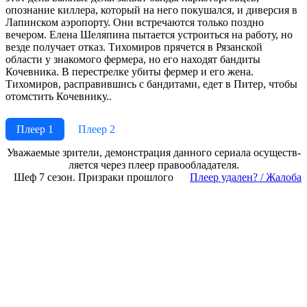
опознание киллера, который на него покушался, и диверсия в
Лапинском аэропорту. Они встречаются только поздно
вечером. Елена Шеляпина пытается устроиться на работу, но
везде получает отказ. Тихомиров прячется в Рязанской
области у знакомого фермера, но его находят бандиты
Кочевника. В перестрелке убиты фермер и его жена.
Тихомиров, расправившись с бандитами, едет в Питер, чтобы
отомстить Кочевнику..
Плеер 1
Плеер 2
Ува­жае­мые зри­те­ли, де­мон­ст­ра­ция дан­но­го се­риа­ла осу­ще­ст­в­
ля­ет­ся че­рез пле­ер пра­во­об­ла­да­те­ля.
Шеф 7 сезон. Призраки прошлого
Пле­ер уда­лен? / Жа­ло­ба