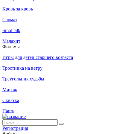
Кровь за кровь
Сармат
Smol talk
Малахит
Филь­мы
Игры для детей старшего возраста
Тростинка на ветру
Треугольник судьбы
Мираж
Схватка
Паша
Ре­ги­ст­ра­ция
Вой­ти