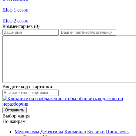
Шеф 1 сезон
Шеф 2 сезон
Ком­мен­та­ри­ев (0)
Введите код с картинки:
Отправить
Вы­бор жан­ра
По жан­рам
Ме­ло­дра­мы
Де­тек­ти­вы
Кри­ми­нал
Бое­ви­ки
При­клю­че­