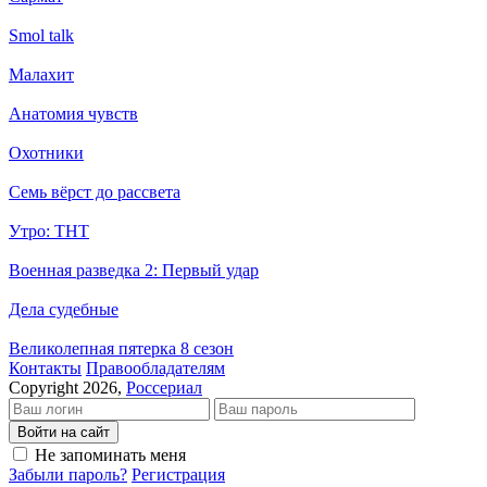
Smol talk
Малахит
Анатомия чувств
Охотники
Семь вёрст до рассвета
Утро: ТНТ
Военная разведка 2: Первый удар
Дела судебные
Великолепная пятерка 8 сезон
Кон­так­ты
Пра­во­об­ла­да­те­лям
Copyright 2026,
Россериал
Войти на сайт
Не запоминать меня
Забыли пароль?
Регистрация