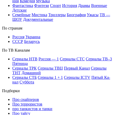
ния
Ко­ме­дия
Му­зы­ка
Фан­та­сти­ка
Фэн­те­зи
Спорт
Ис­то­рия
Дра­мы
Во­ен­ные
Дет­ские
Се­мей­ные
Мис­ти­ка
Трил­ле­ры
Био­гра­фия
Ужа­сы
ТВ —
ШОУ
До­ку­мен­таль­ные
По стра­нам
Рос­сия
Ук­раи­на
СССР
Бе­ла­русь
По ТВ Ка­на­лам
Се­риа­лы НТВ
Рос­сия — 1
Се­риа­лы СТС
Се­риа­лы ТВ–3
Пят­ни­ца
Се­риа­лы ТРК
Се­риа­лы ТВЦ
Пер­вый Ка­нал
Се­риа­лы
ТНТ
До­маш­ний
Се­риа­лы СТБ
Се­риа­лы 1 + 1
Се­риа­лы ICTV
Пя­тый Ка­
нал
Суб­бо­та
Подборки
Про снайперов
Про террористов
про танкистов и танки
Про тайгу