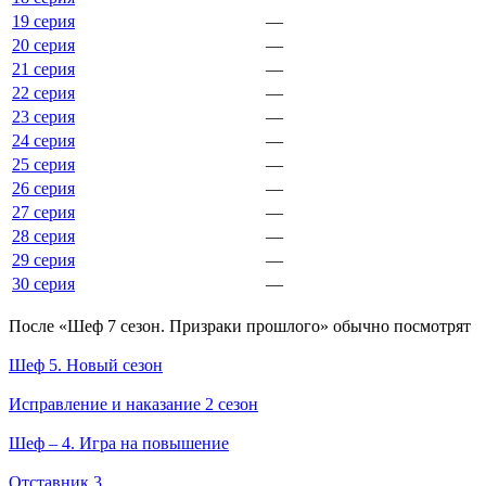
19 серия
—
20 серия
—
21 серия
—
22 серия
—
23 серия
—
24 серия
—
25 серия
—
26 серия
—
27 серия
—
28 серия
—
29 серия
—
30 серия
—
По­сле «Шеф 7 сезон. Призраки прошлого» обыч­но по­смот­рят
Шеф 5. Новый сезон
Исправление и наказание 2 сезон
Шеф – 4. Игра на повышение
Отставник 3