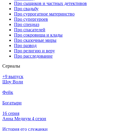
Про сыщиков и частных детективов
Про свадьбу
Про суррогатное материнство
Про супергероев
Про спецназ
Про спасателей
Про сокровища и клады
Про сказочные миры
Про развод
Про религию и веру
Про расследование
Се­риа­лы
+9 выпуск
Шоу Воли
Фейк
Богатыри
16 серия
Анна Медиум 4 сезон
История его служанки